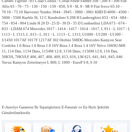
Carraro Tigrone 765 Claas Consul - Corsar Fendt Farmer 108 - 200 S - 306 Fiat
Allis 65 - 70 - 75 - 130 - 150 - 159 - 850, S 9 - SL 9 - SR 9 Fiat Iveco 65.10 -
70.10 - 75.10 Harvester Yumbo 3944 - 3945 - 3960 - 3961 KHD D 4006 - 4506 -
5006 - 5506 Kaeble SL 12 C Kassbohrer S 208 H Lamborghini 653 - 654 - 684 -
754 - 854 - 904 Linde H 20 D - 25 D - 30 D - 35 D Lombardini LDA 673 - 674 -
833 - LDAM 674 Mercedes 1017 - 1414 - 1417 - 1614 - 1617, L 911 - L 1017 - L
1113 - L 1513, L..613 - L..911 - L..1113 - L..1313, U1000 - U1200 - U1300 -
U1450 1017AF 1017F 1217AF 302 Otobüs 508DG Mercedes Kamyon Seat
Cordoba 1.6 Ibiza 1.0 Ibiza 1.0 16V Ibiza 1.4 Ibiza 1.4 16V Volvo 106SU-MH
11, 114 Dan, 1154 Dans, 1154M 12.8, 1156 Dans, 1156M 12.8, 116 Dan,
50KVA, 70KVA F 406, 407, 408, 409, 613, 616, LM 621, 641, 841, 845, 846
Yavuz Kamyon Zettelmeyer L 800, L 1000 - EuroP S 8, S 10
E-Autolye Garantisi İle Siparişleriniz E-Faturalı ve En Hızlı Şekilde
Gönderilmektedir.