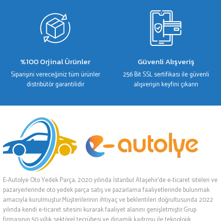
%100 Orjinal Ürünler
Güvenli Alışveriş
Siparişini vereceğiniz tüm ürünler
256 Bit SSL sertifikası ile güvenli
distribütör garantilidir
alışverişin keyfini çıkarın
E-Autolye Oto Yedek Parça, 2020 yılında İstanbul Ataşehir’de e-ticaret siteleri ve
pazaryerlerinde oto yedek parça satış ve pazarlama faaliyetlerinde bulunmak
amacıyla kurulmuştur.Müşterilerinin ihtiyaç ve beklentileri doğrultusunda 2022
yılında kendi e-ticaret sitesini kurarak faaliyet alanını genişletmiştir.Grup
firmasının 50 yıllık sektörel tecrübesi ve dinamik kadrosu ile teknolojik