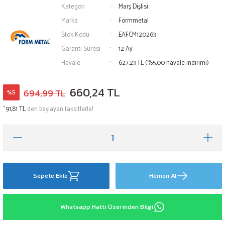
Kategori
Marş Dişlisi
Marka
Formmetal
Stok Kodu
EAFCM120263
Garanti Süresi
12 Ay
Havale
627,23 TL (%5,00 havale indirimi)
660,24 TL
694,99 TL
%5
*
91,81 TL
den başlayan taksitlerle!
Sepete Ekle
Hemen Al
Whatsapp Hattı Üzerinden Bilgi