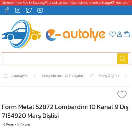
 Ödemelerinde %5 Ek Kazanç
📦 2500₺ ve Üzeri Siparişlerde Ücretsiz Kargo
💳 Havale / EF
Anasayfa
Marş Motoru ve Parçaları
Marş Dişlisi
Form Metal 52872 Lombardini 10 Kanal 9 Diş
7154920 Marş Dişlisi
0 Puan - 0 Yorum