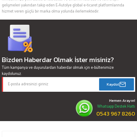
gelişmeleri yakından takip eden E-Autolye global e-ticaret platformlarında
hizmet veren güçlü bir marka olma yolunda ilerlemektedir.
Bizden Haberdar Olmak İster misiniz?
Tüm kampanya ve duyurulardan haberdar olmak için e-bültenimize
kaydolunuz.
Kaydol
Hemen Arayın!
Whatsapp Destek Hattı
0543 967 8260