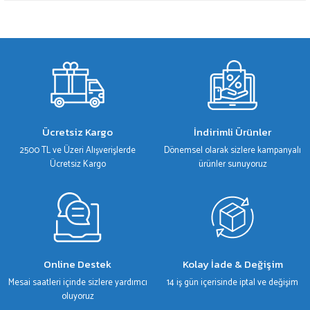
Bu ürünün fiyat bilgisi, resim, ürün açıklamalarında ve diğer konularda yetersiz
gördüğünüz noktaları öneri formunu kullanarak tarafımıza iletebilirsiniz.
Görüş ve önerileriniz için teşekkür ederiz.
Ürün resmi kalitesiz, bozuk veya görüntülenemiyor.
Ürün açıklamasında eksik bilgiler bulunuyor.
Ürün bilgilerinde hatalar bulunuyor.
Ücretsiz Kargo
İndirimli Ürünler
Ürün fiyatı diğer sitelerden daha pahalı.
2500 TL ve Üzeri Alışverişlerde
Dönemsel olarak sizlere kampanyalı
Bu ürüne benzer farklı alternatifler olmalı.
Ücretsiz Kargo
ürünler sunuyoruz
Gönder
Online Destek
Kolay İade & Değişim
Mesai saatleri içinde sizlere yardımcı
14 iş gün içerisinde iptal ve değişim
oluyoruz