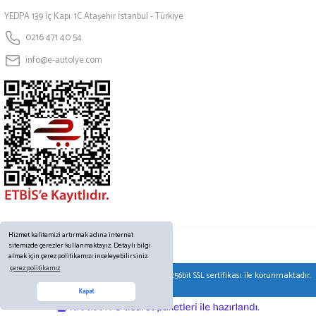
YEDPA 139 İç Kapı: 1C Ataşehir İstanbul - Türkiye
0216 471 40 54
info@e-autolye.com
Hizmet kalitemizi artırmak adına internet
sitemizde çerezler kullanmaktayız. Detaylı bilgi
almak için çerez politikamızı inceleyebilirsiniz.
çerez politikamız
© Tüm hakları saklıdır. Kredi kartı bilgileriniz 256bit SSL sertifikası ile korunmaktadır.
Online Destek
Kapat
ideasoft
ile
e-