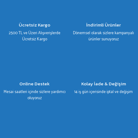
Ürün resmi kalitesiz, bozuk veya görüntülenemiyor.
Ürün açıklamasında eksik bilgiler bulunuyor.
Ürün bilgilerinde hatalar bulunuyor.
Ücretsiz Kargo
İndirimli Ürünler
Ürün fiyatı diğer sitelerden daha pahalı.
2500 TL ve Üzeri Alışverişlerde
Dönemsel olarak sizlere kampanyalı
Bu ürüne benzer farklı alternatifler olmalı.
Ücretsiz Kargo
ürünler sunuyoruz
Gönder
Online Destek
Kolay İade & Değişim
Mesai saatleri içinde sizlere yardımcı
14 iş gün içerisinde iptal ve değişim
oluyoruz