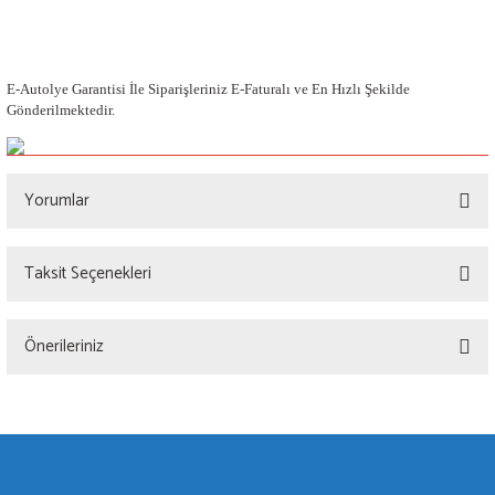
E-Autolye Garantisi İle Siparişleriniz E-Faturalı ve En Hızlı Şekilde
Gönderilmektedir.
Yorumlar
Taksit Seçenekleri
Bu ürüne ilk yorumu siz yapın!
Önerileriniz
Yorum Yaz
Bu ürünün fiyat bilgisi, resim, ürün açıklamalarında ve diğer konularda yetersiz
gördüğünüz noktaları öneri formunu kullanarak tarafımıza iletebilirsiniz.
Görüş ve önerileriniz için teşekkür ederiz.