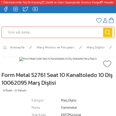
FT Ödemelerinde %5 Ek Kazanç
📦 2500₺ ve Üzeri Siparişlerde Ücretsiz Kargo
💳 Havale / 
Anasayfa
Marş Motoru ve Parçaları
Marş Dişlisi
Form Metal 52761 Seat 10 Kanaltoledo 10 Diş
10062095 Marş Dişlisi
0 Puan - 0 Yorum
Kategori
Marş Dişlisi
Marka
Formmetal
Stok Kodu
EAFCM120204