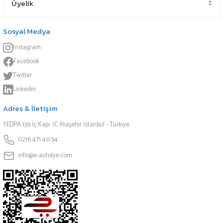
Üyelik
Sosyal Medya
Instagram
Facebook
Twitter
Linkedin
Adres & İletişim
YEDPA 139 İç Kapı: 1C Ataşehir İstanbul - Türkiye
0216 471 40 54
info@e-autolye.com