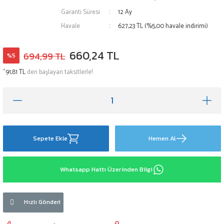
Garanti Süresi
12 Ay
Havale
627,23 TL (%5,00 havale indirimi)
660,24 TL
694,99 TL
%5
*
91,81 TL
den başlayan taksitlerle!
Sepete Ekle
Hemen Al
Whatsapp Hattı Üzerinden Bilgi
Hızlı Gönderi