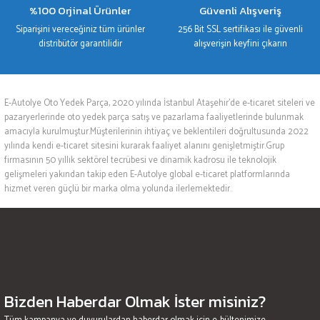
%100 Orjinal Ürünler
Güvenli Alışveriş
Siparişini vereceğiniz tüm ürünler
256 Bit SSL sertifikası ile güvenli
distribütör garantilidir
alışverişin keyfini çıkarın
E-Autolye Oto Yedek Parça, 2020 yılında İstanbul Ataşehir’de e-ticaret siteleri ve
pazaryerlerinde oto yedek parça satış ve pazarlama faaliyetlerinde bulunmak
amacıyla kurulmuştur.Müşterilerinin ihtiyaç ve beklentileri doğrultusunda 2022
yılında kendi e-ticaret sitesini kurarak faaliyet alanını genişletmiştir.Grup
firmasının 50 yıllık sektörel tecrübesi ve dinamik kadrosu ile teknolojik
gelişmeleri yakından takip eden E-Autolye global e-ticaret platformlarında
hizmet veren güçlü bir marka olma yolunda ilerlemektedir.
Bizden Haberdar Olmak İster misiniz?