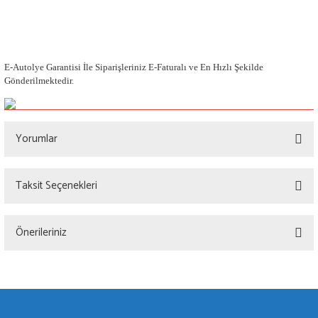
PEUGEOT
PORSCHE
E-Autolye Garantisi İle Siparişleriniz E-Faturalı ve En Hızlı Şekilde
RENAULT
Gönderilmektedir.
SAAB
Yorumlar
SEAT
SKODA
Taksit Seçenekleri
Bu ürüne ilk yorumu siz yapın!
SMART
Önerileriniz
Yorum Yaz
SUBARU
Bu ürünün fiyat bilgisi, resim, ürün açıklamalarında ve diğer konularda yetersiz
SUZUKİ
gördüğünüz noktaları öneri formunu kullanarak tarafımıza iletebilirsiniz.
Görüş ve önerileriniz için teşekkür ederiz.