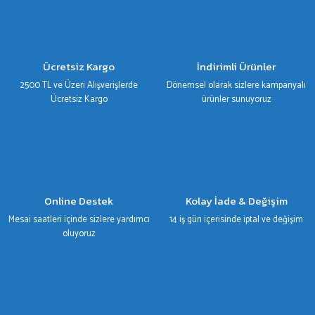
TESLA
Ürün resmi kalitesiz, bozuk veya görüntülenemiyor.
TOYOTA
Ürün açıklamasında eksik bilgiler bulunuyor.
Ürün bilgilerinde hatalar bulunuyor.
Ücretsiz Kargo
İndirimli Ürünler
VOLKSWAGEN
Ürün fiyatı diğer sitelerden daha pahalı.
2500 TL ve Üzeri Alışverişlerde
Dönemsel olarak sizlere kampanyalı
Bu ürüne benzer farklı alternatifler olmalı.
Ücretsiz Kargo
ürünler sunuyoruz
VOLVO
Gönder
Online Destek
Kolay İade & Değişim
Mesai saatleri içinde sizlere yardımcı
14 iş gün içerisinde iptal ve değişim
oluyoruz