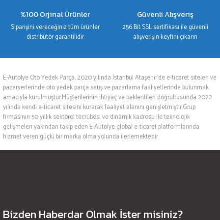
%100 Orjinal Ürünler
Güvenli Alışveriş
Siparişini vereceğiniz tüm ürünler
256 Bit SSL sertifikası ile güvenli
distribütör garantilidir
alışverişin keyfini çıkarın
E-Autolye Oto Yedek Parça, 2020 yılında İstanbul Ataşehir’de e-ticaret siteleri ve
pazaryerlerinde oto yedek parça satış ve pazarlama faaliyetlerinde bulunmak
amacıyla kurulmuştur.Müşterilerinin ihtiyaç ve beklentileri doğrultusunda 2022
yılında kendi e-ticaret sitesini kurarak faaliyet alanını genişletmiştir.Grup
firmasının 50 yıllık sektörel tecrübesi ve dinamik kadrosu ile teknolojik
gelişmeleri yakından takip eden E-Autolye global e-ticaret platformlarında
hizmet veren güçlü bir marka olma yolunda ilerlemektedir.
Bizden Haberdar Olmak İster misiniz?