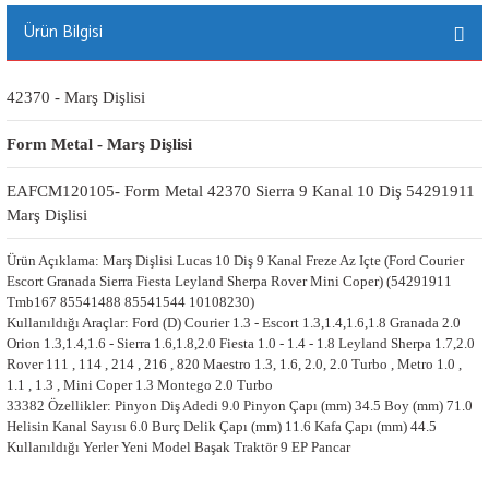
LAND ROVER
Ürün Bilgisi
LEXUS
42370 - Marş Dişlisi
MASERATİ
Form Metal - Marş Dişlisi
ar
MAZDA
EAFCM120105- Form Metal 42370 Sierra 9 Kanal 10 Diş 54291911 
Marş Dişlisi
arı
MERCEDES
Ürün Açıklama: Marş Dişlisi Lucas 10 Diş 9 Kanal Freze Az Içte (Ford Courier
Escort Granada Sierra Fiesta Leyland Sherpa Rover Mini Coper) (54291911
MG
Tmb167 85541488 85541544 10108230)
Kullanıldığı Araçlar: Ford (D) Courier 1.3 - Escort 1.3,1.4,1.6,1.8 Granada 2.0
MİNİ
Orion 1.3,1.4,1.6 - Sierra 1.6,1.8,2.0 Fiesta 1.0 - 1.4 - 1.8 Leyland Sherpa 1.7,2.0
Rover 111 , 114 , 214 , 216 , 820 Maestro 1.3, 1.6, 2.0, 2.0 Turbo , Metro 1.0 ,
1.1 , 1.3 , Mini Coper 1.3 Montego 2.0 Turbo
NİSSAN
33382 Özellikler: Pinyon Diş Adedi 9.0 Pinyon Çapı (mm) 34.5 Boy (mm) 71.0
Helisin Kanal Sayısı 6.0 Burç Delik Çapı (mm) 11.6 Kafa Çapı (mm) 44.5
OPEL
Kullanıldığı Yerler Yeni Model Başak Traktör 9 EP Pancar