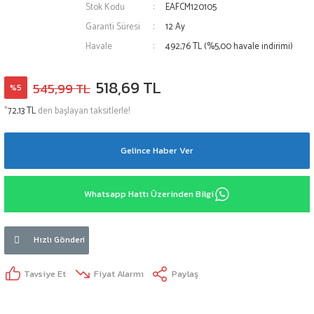
Stok Kodu
EAFCM120105
eleri
FIAT
Garanti Süresi
12 Ay
Havale
492,76 TL (%5,00 havale indirimi)
le
pası
FORD
518,69 TL
si
zı
HONDA
545,99 TL
%5
*
72,13 TL
den başlayan taksitlerle!
i
HYUNDAİ
Gelince Haber Ver
IVECO
JAGUAR
Whatsapp Hattı Üzerinden Bilgi
rı
JEEP
Hızlı Gönderi
KİA
Tavsiye Et
Fiyat Alarmı
Paylaş
LANCİA