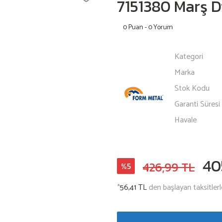
7151380 Marş Di
0 Puan - 0 Yorum
Kategori
Marka
Stok Kodu
Garanti Süresi
Havale
40
426,99 TL
%5
*
56,41 TL
den başlayan taksitlerl