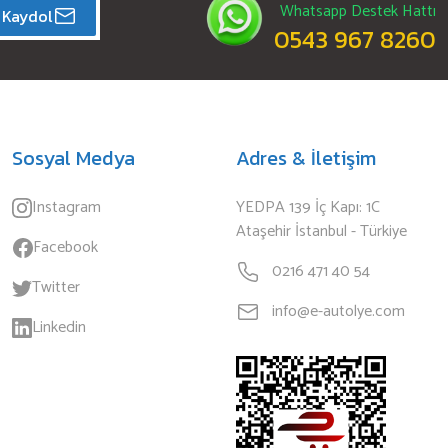
Whatsapp Destek Hattı
Kaydol
0543 967 8260
Sosyal Medya
Adres & İletişim
Instagram
YEDPA 139 İç Kapı: 1C
Ataşehir İstanbul - Türkiye
Facebook
0216 471 40 54
Twitter
info@e-autolye.com
Linkedin