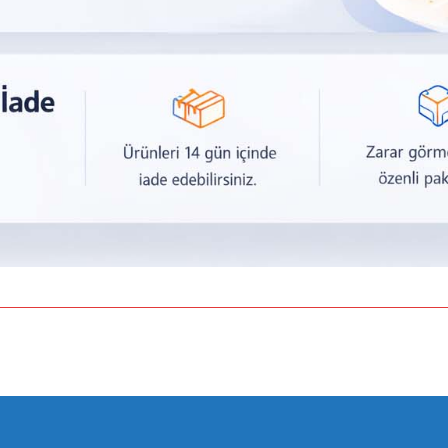
a yetersiz gördüğünüz noktaları öneri formunu kullanarak tarafımıza iletebilirsiniz.
Bu ürüne ilk yorumu siz yapın!