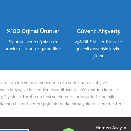
%100 Orjinal Ürünler
Güvenli Alışveriş
Siparişini vereceğiniz tüm
256 Bit SSL sertifikası ile
ürünler distribütör garantilidir
güvenli alışverişin keyfini
çıkarın
aret siteleri ve pazaryerlerinde oto yedek parça satış ve
nin ihtiyaç ve beklentileri doğrultusunda 2022 yılında kendi e-
n 50 yıllık sektörel tecrübesi ve dinamik kadrosu ile teknolojik
mlarında hizmet veren güçlü bir marka olma yolunda ilerlemektedir.
Hemen Arayın!