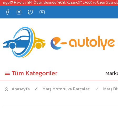
go
💳 Havale / EFT Ödemelerinde %5 Ek Kazanç
📦 2500₺ ve Üzeri Siparişlerde
Tüm Kategoriler
Marka
Anasayfa
Marş Motoru ve Parçaları
Marş Diş