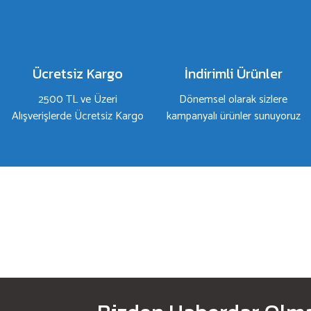
Ürün açıklamasında eksik bilgiler bulunuyor.
Ürün bilgilerinde hatalar bulunuyor.
Ürün fiyatı diğer sitelerden daha pahalı.
Bu ürüne benzer farklı alternatifler olmalı.
Ücretsiz Kargo
İndirimli Ürünler
2500 TL ve Üzeri
Dönemsel olarak sizlere
Alışverişlerde Ücretsiz Kargo
kampanyalı ürünler sunuyoruz