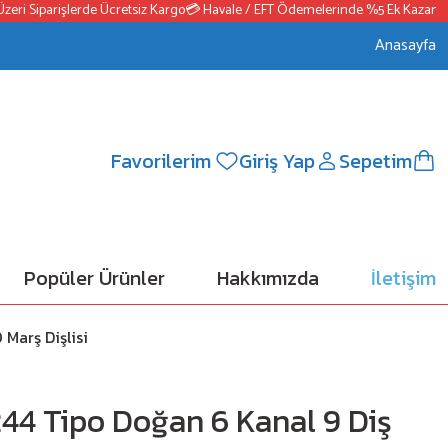
 Siparişlerde Ücretsiz Kargo
💳 Havale / EFT Ödemelerinde %5 Ek Kazanç
📦25
Anasayfa
Favorilerim
Giriş Yap
Sepetim
Popüler Ürünler
Hakkımızda
İletişim
Marş Dişlisi
44 Tipo Doğan 6 Kanal 9 Diş