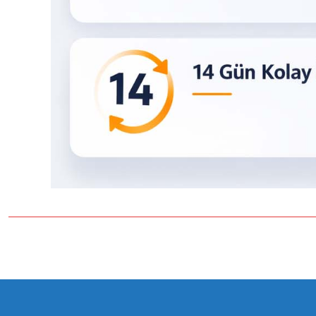
Bu ürünün fiyat bilgisi, resim, ürün açıklamalarında ve diğer konulard
Görüş ve önerileriniz için teşekkür ederiz.
Ürün resmi kalitesiz, bozuk veya görüntülenemiyor.