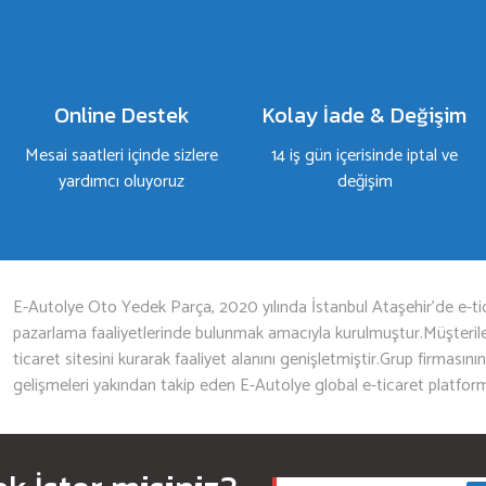
Yorum Yaz
Online Destek
Kolay İade & Değişim
Mesai saatleri içinde sizlere
14 iş gün içerisinde iptal ve
yardımcı oluyoruz
değişim
Gönder
E-Autolye Oto Yedek Parça, 2020 yılında İstanbul Ataşehir’de e-tic
pazarlama faaliyetlerinde bulunmak amacıyla kurulmuştur.Müşterileri
ticaret sitesini kurarak faaliyet alanını genişletmiştir.Grup firmasını
gelişmeleri yakından takip eden E-Autolye global e-ticaret platfor