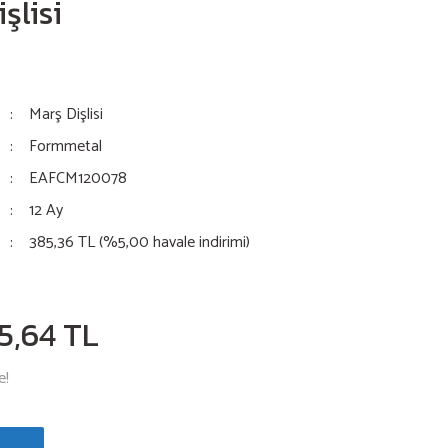
şlisi
Marş Dişlisi
Formmetal
EAFCM120078
12 Ay
385,36 TL (%5,00 havale indirimi)
5,64 TL
e!