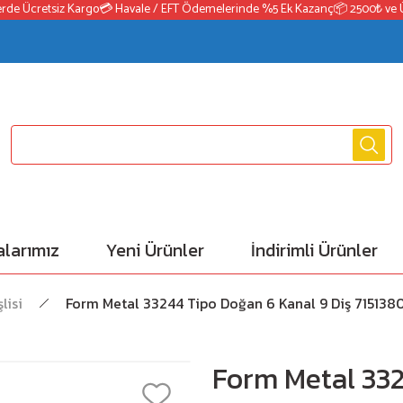
 Ücretsiz Kargo
💳 Havale / EFT Ödemelerinde %5 Ek Kazanç
📦 2500₺ ve Üzeri
larımız
Yeni Ürünler
İndirimli Ürünler
lisi
Form Metal 33244 Tipo Doğan 6 Kanal 9 Diş 7151380 
Form Metal 332