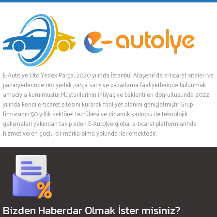
E-Autolye Oto Yedek Parça, 2020 yılında İstanbul Ataşehir’de e-ticaret siteleri ve
pazaryerlerinde oto yedek parça satış ve pazarlama faaliyetlerinde bulunmak
amacıyla kurulmuştur.Müşterilerinin ihtiyaç ve beklentileri doğrultusunda 2022
yılında kendi e-ticaret sitesini kurarak faaliyet alanını genişletmiştir.Grup
firmasının 50 yıllık sektörel tecrübesi ve dinamik kadrosu ile teknolojik
gelişmeleri yakından takip eden E-Autolye global e-ticaret platformlarında
hizmet veren güçlü bir marka olma yolunda ilerlemektedir.
Bizden Haberdar Olmak İster misiniz?