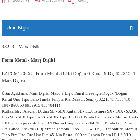
Tavsiye Et
Fiyat Alarmı
Paylaş
Ürün Bilgisi
33243 - Marş Dişlisi
Form Metal - Marş Dişlisi
EAFCM120067- Form Metal 33243 Doğan 6 Kanal 9 Diş 83221541 
Marş Dişlisi
Ürün Açıklama: Marş Dişlisi Mako 9 Diş 6 Kanal Freze Içte Küçük (Doğan
Kartal Uno Tipo Palio Panda Tempra Kia Renault Seat) (83221541 7155410
1987Be0053 9939915 85540411)
Kullanıldığı Araçlar: Doğan SL - SLX Kartal SL - SLX Tempra SX - SXA - SXAK
Uno SL - SLX Tipo S - SX - SLX - Tipo 1.6 DGT Panda Lancia Asia Motors Besta
1.0 Fiat Cinquecento 0.7 - 0.9 Nueva Cinquecento 704, 903. Panda Fire Palio
1.5. Panda Fire 750 (1.0). Strada Tempra. Tipo 1.1, 1.4, 1.6, 2.0 c/ partida Marelli.
Tipo Fire Uno Fire Uno Fire 45. Kia Besta 1000 cc. Lancia Dedra I.E 1.6 Y10