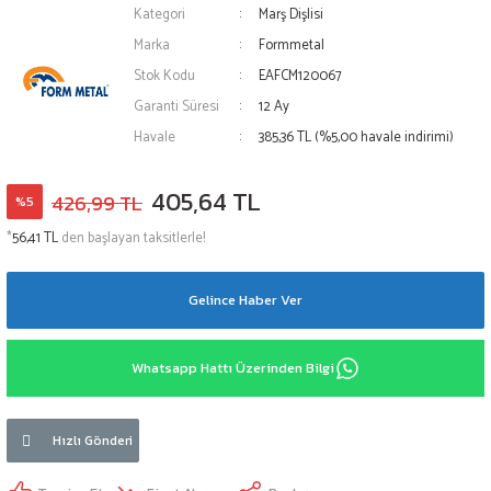
Kategori
Marş Dişlisi
Marka
Formmetal
Stok Kodu
EAFCM120067
Garanti Süresi
12 Ay
Havale
385,36 TL (%5,00 havale indirimi)
405,64 TL
426,99 TL
%5
*
56,41 TL
den başlayan taksitlerle!
Gelince Haber Ver
Whatsapp Hattı Üzerinden Bilgi
Hızlı Gönderi