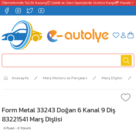
 Ödemelerinde %5 Ek Kazanç
📦 2500₺ ve Üzeri Siparişlerde Ücretsiz Kargo
💳 Havale / E
Anasayfa
Marş Motoru ve Parçaları
Marş Dişlisi
Form Metal 33243 Doğan 6 Kanal 9 Diş
83221541 Marş Dişlisi
0 Puan - 0 Yorum