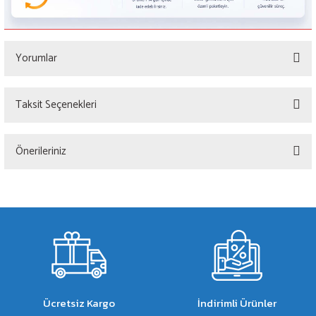
Yorumlar
Taksit Seçenekleri
Bu ürüne ilk yorumu siz yapın!
Önerileriniz
Yorum Yaz
Bu ürünün fiyat bilgisi, resim, ürün açıklamalarında ve diğer konularda yetersiz
gördüğünüz noktaları öneri formunu kullanarak tarafımıza iletebilirsiniz.
Görüş ve önerileriniz için teşekkür ederiz.
Ürün resmi kalitesiz, bozuk veya görüntülenemiyor.
Ürün açıklamasında eksik bilgiler bulunuyor.
Ürün bilgilerinde hatalar bulunuyor.
Ücretsiz Kargo
İndirimli Ürünler
Ürün fiyatı diğer sitelerden daha pahalı.