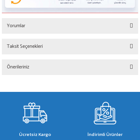
Yorumlar
Taksit Seçenekleri
Bu ürüne ilk yorumu siz yapın!
Önerileriniz
Yorum Yaz
Bu ürünün fiyat bilgisi, resim, ürün açıklamalarında ve diğer konularda yetersiz
gördüğünüz noktaları öneri formunu kullanarak tarafımıza iletebilirsiniz.
Görüş ve önerileriniz için teşekkür ederiz.
Ürün resmi kalitesiz, bozuk veya görüntülenemiyor.
Ürün açıklamasında eksik bilgiler bulunuyor.
Ürün bilgilerinde hatalar bulunuyor.
Ücretsiz Kargo
İndirimli Ürünler
Ürün fiyatı diğer sitelerden daha pahalı.