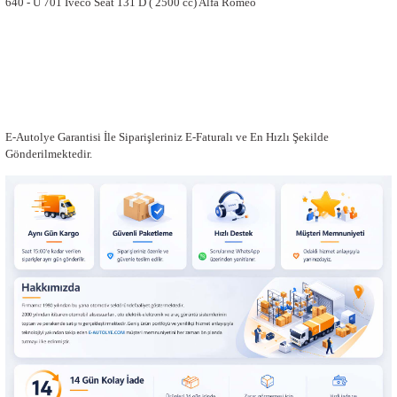
640 - U 701 Iveco Seat 131 D ( 2500 cc) Alfa Romeo
E-Autolye Garantisi İle Siparişleriniz E-Faturalı ve En Hızlı Şekilde
Gönderilmektedir.