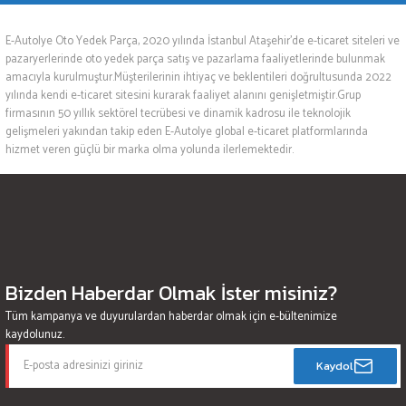
E-Autolye Oto Yedek Parça, 2020 yılında İstanbul Ataşehir’de e-ticaret siteleri ve
pazaryerlerinde oto yedek parça satış ve pazarlama faaliyetlerinde bulunmak
amacıyla kurulmuştur.Müşterilerinin ihtiyaç ve beklentileri doğrultusunda 2022
yılında kendi e-ticaret sitesini kurarak faaliyet alanını genişletmiştir.Grup
firmasının 50 yıllık sektörel tecrübesi ve dinamik kadrosu ile teknolojik
gelişmeleri yakından takip eden E-Autolye global e-ticaret platformlarında
hizmet veren güçlü bir marka olma yolunda ilerlemektedir.
Bizden Haberdar Olmak İster misiniz?
Tüm kampanya ve duyurulardan haberdar olmak için e-bültenimize
kaydolunuz.
Kaydol