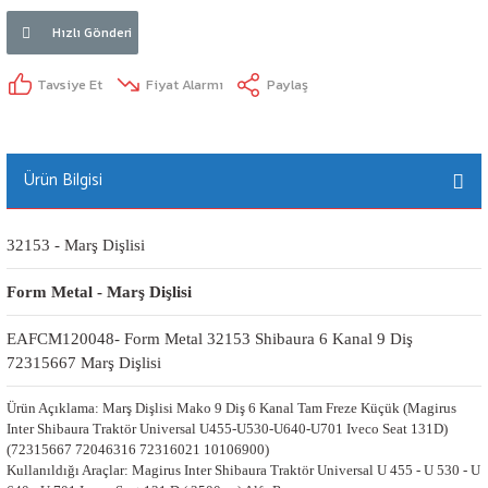
Hızlı Gönderi
Tavsiye Et
Fiyat Alarmı
Paylaş
Ürün Bilgisi
32153 - Marş Dişlisi
Form Metal - Marş Dişlisi
EAFCM120048- Form Metal 32153 Shibaura 6 Kanal 9 Diş 
72315667 Marş Dişlisi
Ürün Açıklama: Marş Dişlisi Mako 9 Diş 6 Kanal Tam Freze Küçük (Magirus
Inter Shibaura Traktör Universal U455-U530-U640-U701 Iveco Seat 131D)
(72315667 72046316 72316021 10106900)
Kullanıldığı Araçlar: Magirus Inter Shibaura Traktör Universal U 455 - U 530 - U