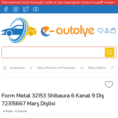
 Ödemelerinde %5 Ek Kazanç
📦 2500₺ ve Üzeri Siparişlerde Ücretsiz Kargo
💳 Havale / E
Anasayfa
Marş Motoru ve Parçaları
Marş Dişlisi
Form Metal 32153 Shibaura 6 Kanal 9 Diş
72315667 Marş Dişlisi
0 Puan - 0 Yorum