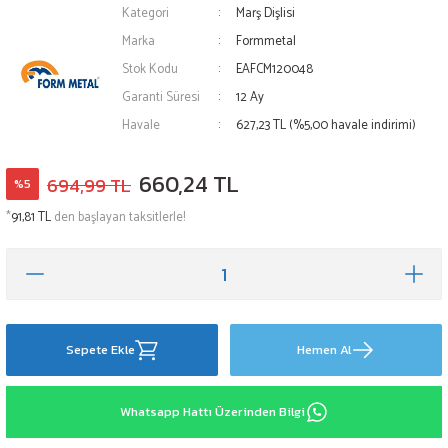
Kategori
Marş Dişlisi
Marka
Formmetal
Stok Kodu
EAFCM120048
Garanti Süresi
12 Ay
Havale
627,23 TL (%5,00 havale indirimi)
660,24 TL
694,99 TL
%5
*
91,81 TL
den başlayan taksitlerle!
Sepete Ekle
Hemen Al
Whatsapp Hattı Üzerinden Bilgi