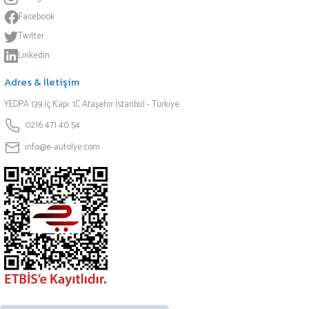
Facebook
Twitter
Linkedin
Adres & İletişim
YEDPA 139 İç Kapı: 1C Ataşehir İstanbul - Türkiye
0216 471 40 54
info@e-autolye.com