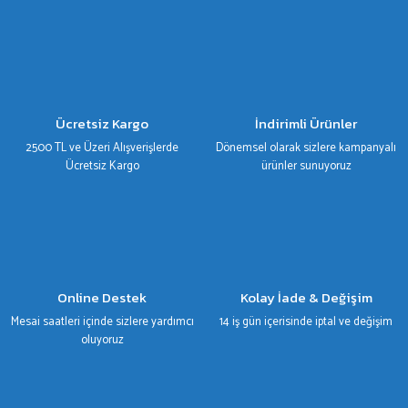
Görüş ve önerileriniz için teşekkür ederiz.
Ürün resmi kalitesiz, bozuk veya görüntülenemiyor.
Ürün açıklamasında eksik bilgiler bulunuyor.
Ürün bilgilerinde hatalar bulunuyor.
Ücretsiz Kargo
İndirimli Ürünler
Ürün fiyatı diğer sitelerden daha pahalı.
2500 TL ve Üzeri Alışverişlerde
Dönemsel olarak sizlere kampanyalı
Bu ürüne benzer farklı alternatifler olmalı.
Ücretsiz Kargo
ürünler sunuyoruz
Gönder
Online Destek
Kolay İade & Değişim
Mesai saatleri içinde sizlere yardımcı
14 iş gün içerisinde iptal ve değişim
oluyoruz