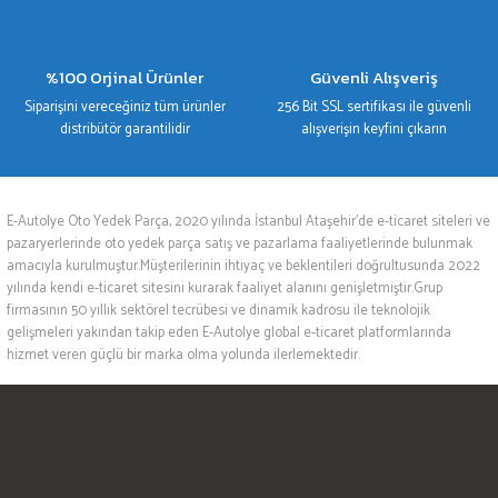
%100 Orjinal Ürünler
Güvenli Alışveriş
Siparişini vereceğiniz tüm ürünler
256 Bit SSL sertifikası ile güvenli
distribütör garantilidir
alışverişin keyfini çıkarın
E-Autolye Oto Yedek Parça, 2020 yılında İstanbul Ataşehir’de e-ticaret siteleri ve
pazaryerlerinde oto yedek parça satış ve pazarlama faaliyetlerinde bulunmak
amacıyla kurulmuştur.Müşterilerinin ihtiyaç ve beklentileri doğrultusunda 2022
yılında kendi e-ticaret sitesini kurarak faaliyet alanını genişletmiştir.Grup
firmasının 50 yıllık sektörel tecrübesi ve dinamik kadrosu ile teknolojik
gelişmeleri yakından takip eden E-Autolye global e-ticaret platformlarında
hizmet veren güçlü bir marka olma yolunda ilerlemektedir.