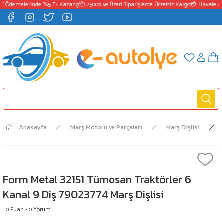
T Ödemelerinde %5 Ek Kazanç
📦 2500₺ ve Üzeri Siparişlerde Ücretsiz Kargo
💳 Havale / 
Anasayfa
Marş Motoru ve Parçaları
Marş Dişlisi
Form Metal 32151 Tümosan Traktörler 6
Kanal 9 Diş 79023774 Marş Dişlisi
0 Puan - 0 Yorum