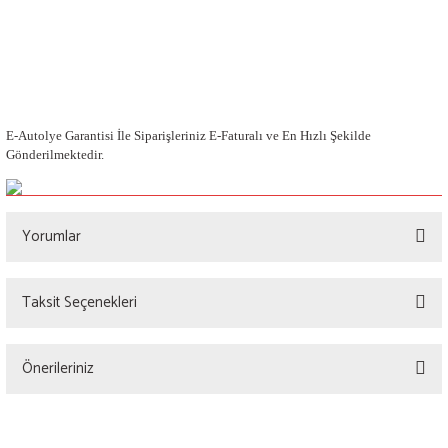
E-Autolye Garantisi İle Siparişleriniz E-Faturalı ve En Hızlı Şekilde
Gönderilmektedir.
Yorumlar
Taksit Seçenekleri
Bu ürüne ilk yorumu siz yapın!
Önerileriniz
Yorum Yaz
Bu ürünün fiyat bilgisi, resim, ürün açıklamalarında ve diğer konularda yetersiz
gördüğünüz noktaları öneri formunu kullanarak tarafımıza iletebilirsiniz.