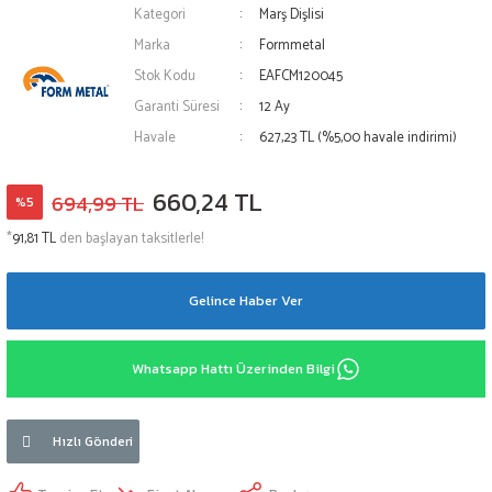
Kategori
Marş Dişlisi
Marka
Formmetal
Stok Kodu
EAFCM120045
Garanti Süresi
12 Ay
Havale
627,23 TL (%5,00 havale indirimi)
660,24 TL
694,99 TL
%5
*
91,81 TL
den başlayan taksitlerle!
Gelince Haber Ver
Whatsapp Hattı Üzerinden Bilgi
Hızlı Gönderi