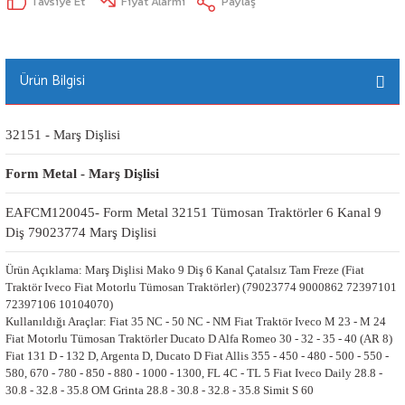
Tavsiye Et
Fiyat Alarmı
Paylaş
Ürün Bilgisi
32151 - Marş Dişlisi
Form Metal - Marş Dişlisi
EAFCM120045- Form Metal 32151 Tümosan Traktörler 6 Kanal 9 
Diş 79023774 Marş Dişlisi
Ürün Açıklama: Marş Dişlisi Mako 9 Diş 6 Kanal Çatalsız Tam Freze (Fiat
Traktör Iveco Fiat Motorlu Tümosan Traktörler) (79023774 9000862 72397101
72397106 10104070)
Kullanıldığı Araçlar: Fiat 35 NC - 50 NC - NM Fiat Traktör Iveco M 23 - M 24
Fiat Motorlu Tümosan Traktörler Ducato D Alfa Romeo 30 - 32 - 35 - 40 (AR 8)
Fiat 131 D - 132 D, Argenta D, Ducato D Fiat Allis 355 - 450 - 480 - 500 - 550 -
580, 670 - 780 - 850 - 880 - 1000 - 1300, FL 4C - TL 5 Fiat Iveco Daily 28.8 -
30.8 - 32.8 - 35.8 OM Grinta 28.8 - 30.8 - 32.8 - 35.8 Simit S 60