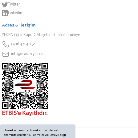
Twitter
Linkedin
Adres & İletişim
YEDPA 139 İç Kapı: 1C Ataşehir İstanbul - Türkiye
0216 471 40 54
info@e-autolye.com
Hizmet kalitemizi artırmak adına internet
sitemizde çerezler kullanmaktayız. Detaylı bilgi