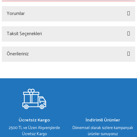
Yorumlar
Taksit Seçenekleri
Bu ürüne ilk yorumu siz yapın!
Önerileriniz
Yorum Yaz
Bu ürünün fiyat bilgisi, resim, ürün açıklamalarında ve diğer konularda yetersiz
gördüğünüz noktaları öneri formunu kullanarak tarafımıza iletebilirsiniz.
Görüş ve önerileriniz için teşekkür ederiz.
Ürün resmi kalitesiz, bozuk veya görüntülenemiyor.
Ürün açıklamasında eksik bilgiler bulunuyor.
Ürün bilgilerinde hatalar bulunuyor.
Ücretsiz Kargo
İndirimli Ürünler
Ürün fiyatı diğer sitelerden daha pahalı.
2500 TL ve Üzeri Alışverişlerde
Dönemsel olarak sizlere kampanyalı
Bu ürüne benzer farklı alternatifler olmalı.
Ücretsiz Kargo
ürünler sunuyoruz