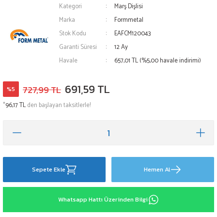
Kategori
Marş Dişlisi
Marka
Formmetal
Stok Kodu
EAFCM120043
Garanti Süresi
12 Ay
Havale
657,01 TL (%5,00 havale indirimi)
691,59 TL
727,99 TL
%5
*
96,17 TL
den başlayan taksitlerle!
Sepete Ekle
Hemen Al
Whatsapp Hattı Üzerinden Bilgi