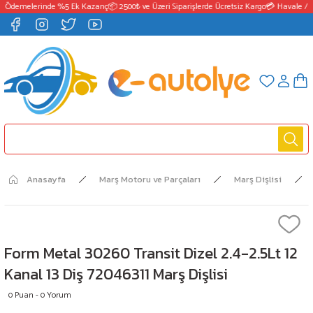
 Ödemelerinde %5 Ek Kazanç
📦 2500₺ ve Üzeri Siparişlerde Ücretsiz Kargo
💳 Havale / E
Anasayfa
Marş Motoru ve Parçaları
Marş Dişlisi
Form Metal 30260 Transit Dizel 2.4-2.5Lt 12
Kanal 13 Diş 72046311 Marş Dişlisi
0 Puan - 0 Yorum