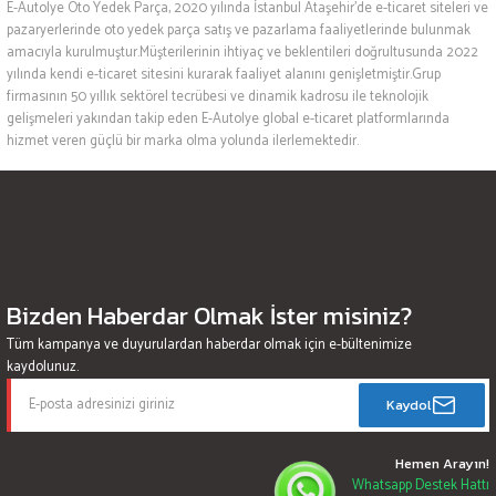
E-Autolye Oto Yedek Parça, 2020 yılında İstanbul Ataşehir’de e-ticaret siteleri ve
pazaryerlerinde oto yedek parça satış ve pazarlama faaliyetlerinde bulunmak
amacıyla kurulmuştur.Müşterilerinin ihtiyaç ve beklentileri doğrultusunda 2022
yılında kendi e-ticaret sitesini kurarak faaliyet alanını genişletmiştir.Grup
firmasının 50 yıllık sektörel tecrübesi ve dinamik kadrosu ile teknolojik
gelişmeleri yakından takip eden E-Autolye global e-ticaret platformlarında
hizmet veren güçlü bir marka olma yolunda ilerlemektedir.
Bizden Haberdar Olmak İster misiniz?
Tüm kampanya ve duyurulardan haberdar olmak için e-bültenimize
kaydolunuz.
Kaydol
Hemen Arayın!
Whatsapp Destek Hattı