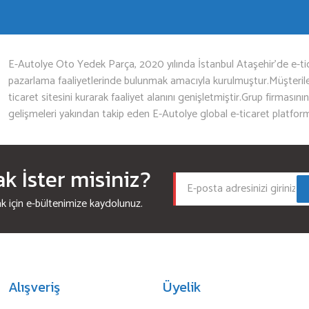
Gönder
E-Autolye Oto Yedek Parça, 2020 yılında İstanbul Ataşehir’de e-tic
pazarlama faaliyetlerinde bulunmak amacıyla kurulmuştur.Müşterileri
ticaret sitesini kurarak faaliyet alanını genişletmiştir.Grup firmasını
gelişmeleri yakından takip eden E-Autolye global e-ticaret platfor
 İster misiniz?
için e-bültenimize kaydolunuz.
Alışveriş
Üyelik