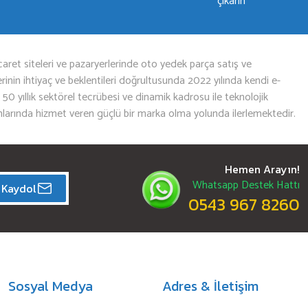
çıkarın
aret siteleri ve pazaryerlerinde oto yedek parça satış ve
nin ihtiyaç ve beklentileri doğrultusunda 2022 yılında kendi e-
n 50 yıllık sektörel tecrübesi ve dinamik kadrosu ile teknolojik
mlarında hizmet veren güçlü bir marka olma yolunda ilerlemektedir.
Hemen Arayın!
Whatsapp Destek Hattı
Kaydol
0543 967 8260
Sosyal Medya
Adres & İletişim