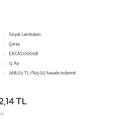
Sinyal Lambaları
Çeray
EACAS170008
12 Ay
268,03 TL (%5,00 havale indirimi)
2,14 TL
e!