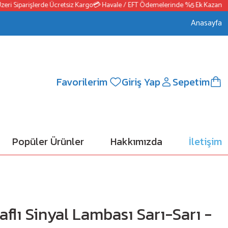
 Siparişlerde Ücretsiz Kargo
💳 Havale / EFT Ödemelerinde %5 Ek Kazanç
📦25
Anasayfa
Favorilerim
Giriş Yap
Sepetim
Popüler Ürünler
Hakkımızda
İletişim
raflı Sinyal Lambası Sarı-Sarı -