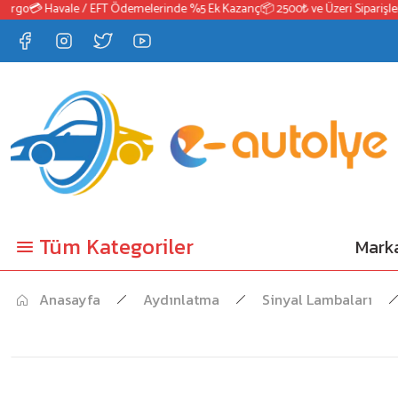
go
💳 Havale / EFT Ödemelerinde %5 Ek Kazanç
📦 2500₺ ve Üzeri Siparişlerde
Tüm Kategoriler
Marka
Anasayfa
Aydınlatma
Sinyal Lambaları