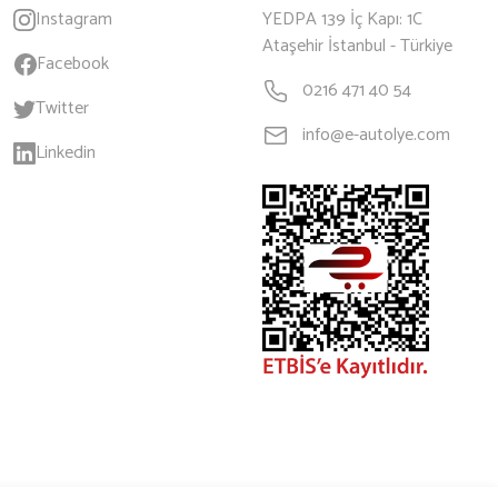
Instagram
YEDPA 139 İç Kapı: 1C
Ataşehir İstanbul - Türkiye
Facebook
0216 471 40 54
Twitter
info@e-autolye.com
Linkedin