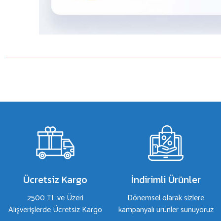
Bu ürünün fiyat bilgisi, resim, ürün açıklamalarında ve diğer konulard
Görüş ve önerileriniz için teşekkür ederiz.
Ürün resmi kalitesiz, bozuk veya görüntülenemiyor.
Ürün açıklamasında eksik bilgiler bulunuyor.
Ürün bilgilerinde hatalar bulunuyor.
Ürün fiyatı diğer sitelerden daha pahalı.
Bu ürüne benzer farklı alternatifler olmalı.
Ücretsiz Kargo
İndirimli Ürünler
2500 TL ve Üzeri
Dönemsel olarak sizlere
Alışverişlerde Ücretsiz Kargo
kampanyalı ürünler sunuyoruz