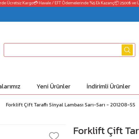
 Ücretsiz Kargo
💳 Havale / EFT Ödemelerinde %5 Ek Kazanç
📦 2500₺ ve Üzeri
larımız
Yeni Ürünler
İndirimli Ürünler
Forklift Çift Taraflı Sinyal Lambası Sarı-Sarı - 201208-SS
Forklift Çift Ta