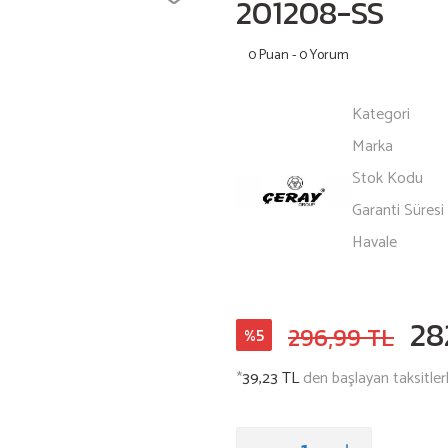
201208-SS
0 Puan - 0 Yorum
Kategori
Marka
Stok Kodu
Garanti Süresi
Havale
28
296,99 TL
%5
*
39,23 TL
den başlayan taksitlerl