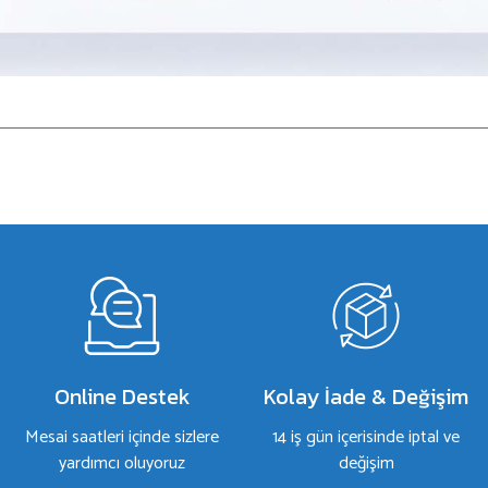
a yetersiz gördüğünüz noktaları öneri formunu kullanarak tarafımıza iletebilirsiniz.
Bu ürüne ilk yorumu siz yapın!
Yorum Yaz
Online Destek
Kolay İade & Değişim
Mesai saatleri içinde sizlere
14 iş gün içerisinde iptal ve
yardımcı oluyoruz
değişim