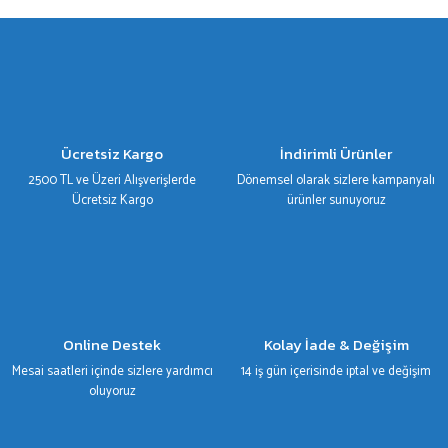
gördüğünüz noktaları öneri formunu kullanarak tarafımıza iletebilirsiniz.
Görüş ve önerileriniz için teşekkür ederiz.
Ürün resmi kalitesiz, bozuk veya görüntülenemiyor.
Ürün açıklamasında eksik bilgiler bulunuyor.
Ürün bilgilerinde hatalar bulunuyor.
Ücretsiz Kargo
İndirimli Ürünler
Ürün fiyatı diğer sitelerden daha pahalı.
2500 TL ve Üzeri Alışverişlerde
Dönemsel olarak sizlere kampanyalı
Bu ürüne benzer farklı alternatifler olmalı.
Ücretsiz Kargo
ürünler sunuyoruz
Gönder
Online Destek
Kolay İade & Değişim
Mesai saatleri içinde sizlere yardımcı
14 iş gün içerisinde iptal ve değişim
oluyoruz