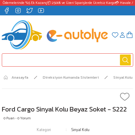
T Ödemelerinde %5 Ek Kazanç
📦 2500₺ ve Üzeri Siparişlerde Ücretsiz Kargo
💳 Havale / 
Anasayfa
Direksiyon Kumanda Sistemleri
Sinyal Kolu
Ford Cargo Sinyal Kolu Beyaz Soket - S222
0 Puan - 0 Yorum
Kategori
Sinyal Kolu