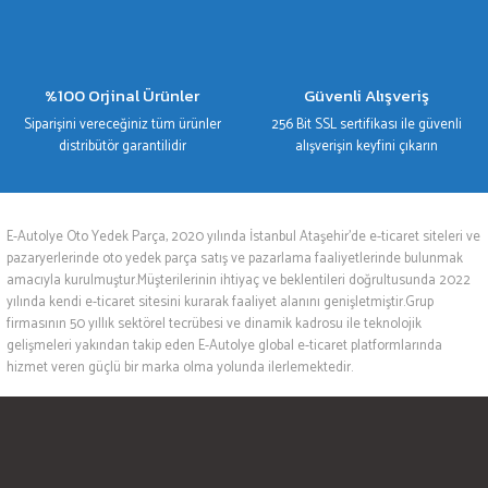
%100 Orjinal Ürünler
Güvenli Alışveriş
Siparişini vereceğiniz tüm ürünler
256 Bit SSL sertifikası ile güvenli
distribütör garantilidir
alışverişin keyfini çıkarın
E-Autolye Oto Yedek Parça, 2020 yılında İstanbul Ataşehir’de e-ticaret siteleri ve
pazaryerlerinde oto yedek parça satış ve pazarlama faaliyetlerinde bulunmak
amacıyla kurulmuştur.Müşterilerinin ihtiyaç ve beklentileri doğrultusunda 2022
yılında kendi e-ticaret sitesini kurarak faaliyet alanını genişletmiştir.Grup
firmasının 50 yıllık sektörel tecrübesi ve dinamik kadrosu ile teknolojik
gelişmeleri yakından takip eden E-Autolye global e-ticaret platformlarında
hizmet veren güçlü bir marka olma yolunda ilerlemektedir.