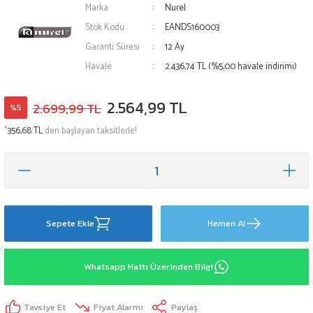
Marka
Nurel
Stok Kodu
EANDS160003
Garanti Süresi
12 Ay
Havale
2.436,74 TL (%5,00 havale indirimi)
2.564,99 TL
2.699,99 TL
%5
*
356,68 TL
den başlayan taksitlerle!
Sepete Ekle
Hemen Al
Whatsapp Hattı Üzerinden Bilgi
Tavsiye Et
Fiyat Alarmı
Paylaş