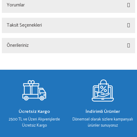
Yorumlar
Taksit Seçenekleri
Bu ürüne ilk yorumu siz yapın!
Önerileriniz
Yorum Yaz
Bu ürünün fiyat bilgisi, resim, ürün açıklamalarında ve diğer konularda yetersiz
gördüğünüz noktaları öneri formunu kullanarak tarafımıza iletebilirsiniz.
Görüş ve önerileriniz için teşekkür ederiz.
Ürün resmi kalitesiz, bozuk veya görüntülenemiyor.
Ürün açıklamasında eksik bilgiler bulunuyor.
Ürün bilgilerinde hatalar bulunuyor.
Ücretsiz Kargo
İndirimli Ürünler
Ürün fiyatı diğer sitelerden daha pahalı.
2500 TL ve Üzeri Alışverişlerde
Dönemsel olarak sizlere kampanyalı
Bu ürüne benzer farklı alternatifler olmalı.
Ücretsiz Kargo
ürünler sunuyoruz