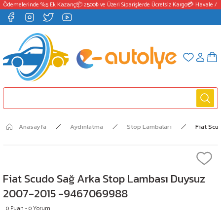
 Ödemelerinde %5 Ek Kazanç
📦 2500₺ ve Üzeri Siparişlerde Ücretsiz Kargo
💳 Havale / E
Anasayfa
Aydınlatma
Stop Lambaları
Fiat Sc
Fiat Scudo Sağ Arka Stop Lambası Duysuz
2007-2015 -9467069988
0 Puan - 0 Yorum