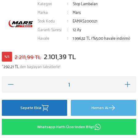
Kategori
Stop Lambaları
Marka
Mars
Stok Kodu
EAMAS200021
Garanti Süresi
12 Ay
Havale
1.996,32 TL (%5,00 havale indirimi)
2.101,39 TL
2.211,99 TL
%5
*
292,21 TL
den başlayan taksitlerle!
Sepete Ekle
Hemen Al
Whatsapp Hattı Üzerinden Bilgi