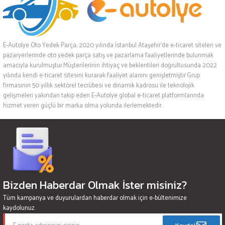
E-Autolye Oto Yedek Parça, 2020 yılında İstanbul Ataşehir’de e-ticaret siteleri ve
pazaryerlerinde oto yedek parça satış ve pazarlama faaliyetlerinde bulunmak
amacıyla kurulmuştur.Müşterilerinin ihtiyaç ve beklentileri doğrultusunda 2022
yılında kendi e-ticaret sitesini kurarak faaliyet alanını genişletmiştir.Grup
firmasının 50 yıllık sektörel tecrübesi ve dinamik kadrosu ile teknolojik
gelişmeleri yakından takip eden E-Autolye global e-ticaret platformlarında
hizmet veren güçlü bir marka olma yolunda ilerlemektedir.
Bizden Haberdar Olmak İster misiniz?
Tüm kampanya ve duyurulardan haberdar olmak için e-bültenimize
kaydolunuz.