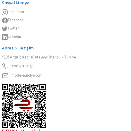
Sosyal Medya
Instagram
Facebook
Twitter
Linkedin
Adres & İletişim
YEDPA 139 İç Kapı: 1C Ataşehir İstanbul - Türkiye
0216 471 40 54
info@e-autolye.com