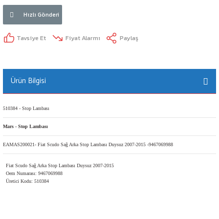
Hızlı Gönderi
Tavsiye Et
Fiyat Alarmı
Paylaş
Ürün Bilgisi
510384 - Stop Lambası
Mars - Stop Lambası
EAMAS200021- Fiat Scudo Sağ Arka Stop Lambası Duysuz 2007-2015 -9467069988
Fiat Scudo Sağ Arka Stop Lambası Duysuz 2007-2015
Oem Numarası: 9467069988
Üretici Kodu: 510384