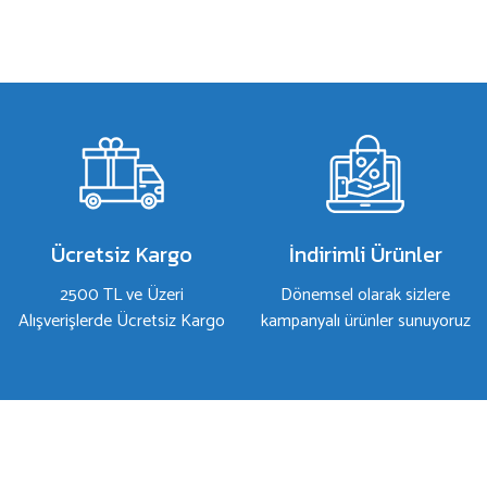
Bu ürünün fiyat bilgisi, resim, ürün açıklamalarında ve diğer konulard
Görüş ve önerileriniz için teşekkür ederiz.
Ürün resmi kalitesiz, bozuk veya görüntülenemiyor.
Ürün açıklamasında eksik bilgiler bulunuyor.
Ürün bilgilerinde hatalar bulunuyor.
Ürün fiyatı diğer sitelerden daha pahalı.
Bu ürüne benzer farklı alternatifler olmalı.
Ücretsiz Kargo
İndirimli Ürünler
2500 TL ve Üzeri
Dönemsel olarak sizlere
Alışverişlerde Ücretsiz Kargo
kampanyalı ürünler sunuyoruz