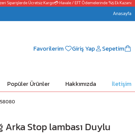
Siparişlerde Ücretsiz Kargo
💳 Havale / EFT Ödemelerinde %5 Ek Kazanç
📦250
Anasayfa
Favorilerim
Giriş Yap
Sepetim
Popüler Ürünler
Hakkımızda
İletişim
6358080
ğ Arka Stop lambası Duylu