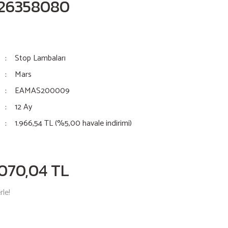
1326358080
Stop Lambaları
Mars
EAMAS200009
12 Ay
1.966,54 TL (%5,00 havale indirimi)
.070,04 TL
rle!