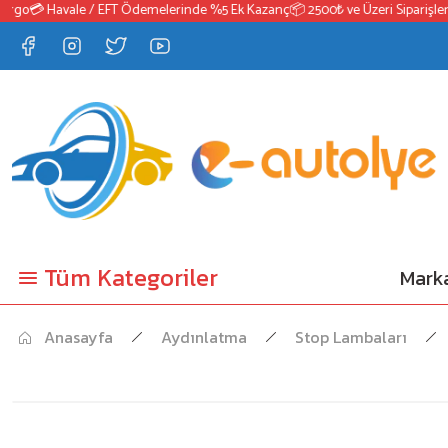
o
💳 Havale / EFT Ödemelerinde %5 Ek Kazanç
📦 2500₺ ve Üzeri Siparişlerde 
Tüm Kategoriler
Marka
Anasayfa
Aydınlatma
Stop Lambaları