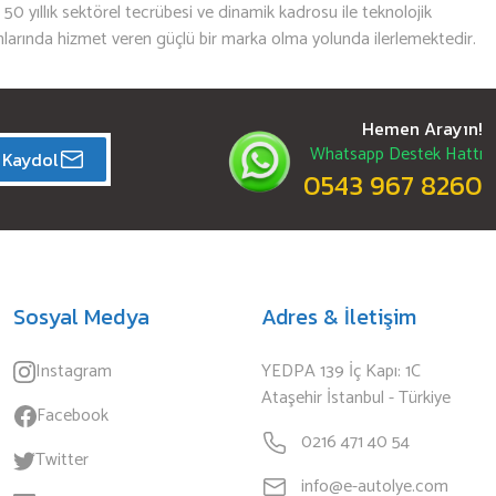
n 50 yıllık sektörel tecrübesi ve dinamik kadrosu ile teknolojik
mlarında hizmet veren güçlü bir marka olma yolunda ilerlemektedir.
Hemen Arayın!
Whatsapp Destek Hattı
Kaydol
0543 967 8260
Sosyal Medya
Adres & İletişim
Instagram
YEDPA 139 İç Kapı: 1C
Ataşehir İstanbul - Türkiye
Facebook
0216 471 40 54
Twitter
info@e-autolye.com