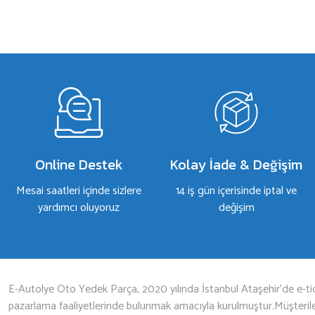
a yetersiz gördüğünüz noktaları öneri formunu kullanarak tarafımıza iletebilirsiniz.
Bu ürüne ilk yorumu siz yapın!
Yorum Yaz
Online Destek
Kolay İade & Değişim
Mesai saatleri içinde sizlere
14 iş gün içerisinde iptal ve
yardımcı oluyoruz
değişim
Gönder
E-Autolye Oto Yedek Parça, 2020 yılında İstanbul Ataşehir’de e-tic
pazarlama faaliyetlerinde bulunmak amacıyla kurulmuştur.Müşterileri