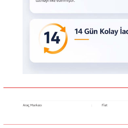
Araç Markası
:
Fİat