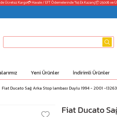
Ücretsiz Kargo
💳 Havale / EFT Ödemelerinde %5 Ek Kazanç
📦 2500₺ ve Üzeri 
larımız
Yeni Ürünler
İndirimli Ürünler
Fiat Ducato Sağ Arka Stop lambası Duylu 1994 - 2001 -132
Fiat Ducato Sa