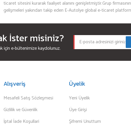
ticaret sitesini kurarak faaliyet alanını genişletmiştir.Grup firmasını
gelişmeleri yakından takip eden E-Autolye global e-ticaret platfor
 İster misiniz?
için e-bültenimize kaydolunuz.
Alışveriş
Üyelik
Mesafeli Satış Sözleşmesi
Yeni Üyelik
Gizlilik ve Güvenlik
Üye Girişi
İptal İade Koşullari
Şifremi Unuttum