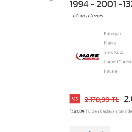
1994 - 2001 -
0 Puan - 0 Yorum
Kategori
Marka
Stok Kodu
Garanti Süresi
Havale
2
2.178,99 TL
%5
*
287,85 TL
den başlayan taksitle