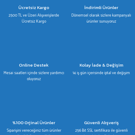
Ürün bilgilerinde hatalar bulunuyor.
Ücretsiz Kargo
İndirimli Ürünler
Ürün fiyatı diğer sitelerden daha pahalı.
2500 TL ve Üzeri Alışverişlerde
Dönemsel olarak sizlere kampanyalı
Bu ürüne benzer farklı alternatifler olmalı.
Ücretsiz Kargo
ürünler sunuyoruz
Gönder
Online Destek
Kolay İade & Değişim
Mesai saatleri içinde sizlere yardımcı
14 iş gün içerisinde iptal ve değişim
oluyoruz
%100 Orjinal Ürünler
Güvenli Alışveriş
Siparişini vereceğiniz tüm ürünler
256 Bit SSL sertifikası ile güvenli