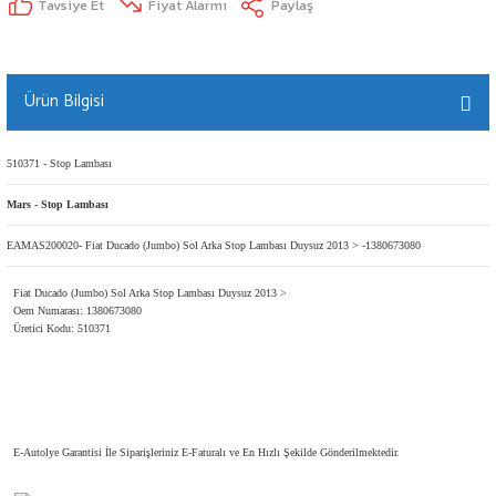
Tavsiye Et
Fiyat Alarmı
Paylaş
Ürün Bilgisi
510371 - Stop Lambası
Mars - Stop Lambası
EAMAS200020- Fiat Ducado (Jumbo) Sol Arka Stop Lambası Duysuz 2013 > -1380673080
Fiat Ducado (Jumbo) Sol Arka Stop Lambası Duysuz 2013 >
Oem Numarası: 1380673080
Üretici Kodu: 510371
E-Autolye Garantisi İle Siparişleriniz E-Faturalı ve En Hızlı Şekilde Gönderilmektedir.