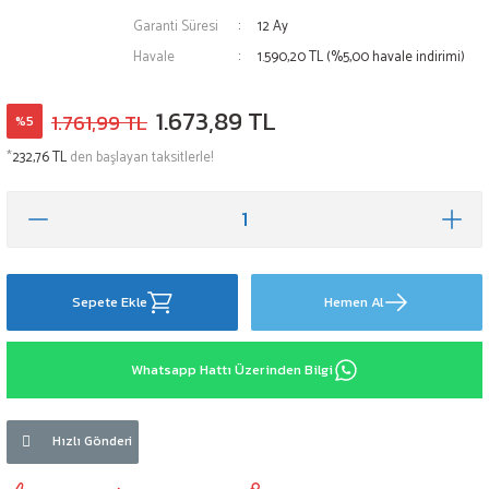
Garanti Süresi
12 Ay
Havale
1.590,20 TL (%5,00 havale indirimi)
1.673,89 TL
1.761,99 TL
%5
*
232,76 TL
den başlayan taksitlerle!
Sepete Ekle
Hemen Al
Whatsapp Hattı Üzerinden Bilgi
Hızlı Gönderi