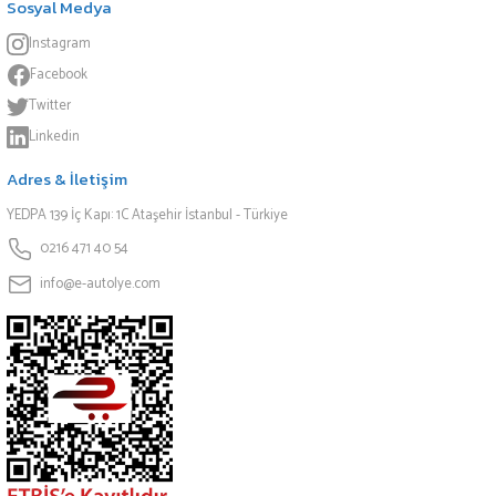
Sosyal Medya
Instagram
Facebook
Twitter
Linkedin
Adres & İletişim
YEDPA 139 İç Kapı: 1C Ataşehir İstanbul - Türkiye
0216 471 40 54
info@e-autolye.com