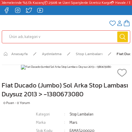
 Ödemelerinde %5 Ek Kazanç
📦 2500₺ ve Üzeri Siparişlerde Ücretsiz Kargo
💳 Havale / EF
Anasayfa
Aydınlatma
Stop Lambaları
Fiat Duc
Fiat Ducado (Jumbo) Sol Arka Stop Lambası
Duysuz 2013 > -1380673080
0 Puan - 0 Yorum
Kategori
Stop Lambaları
Marka
Mars
Stok Kodu
EAMAS200020