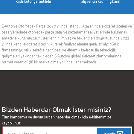
distribütör garantilidir
alışverişin keyfini çıkarın
E-Autolye Oto Yedek Parça, 2020 yılında İstanbul Ataşehir’de e-ticaret siteleri ve
pazaryerlerinde oto yedek parça satış ve pazarlama faaliyetlerinde bulunmak
amacıyla kurulmuştur.Müşterilerinin ihtiyaç ve beklentileri doğrultusunda 2022
yılında kendi e-ticaret sitesini kurarak faaliyet alanını genişletmiştir.Grup
firmasının 50 yıllık sektörel tecrübesi ve dinamik kadrosu ile teknolojik
gelişmeleri yakından takip eden E-Autolye global e-ticaret platformlarında
hizmet veren güçlü bir marka olma yolunda ilerlemektedir.
Bizden Haberdar Olmak İster misiniz?
Tüm kampanya ve duyurulardan haberdar olmak için e-bültenimize
kaydolunuz.
Kaydol