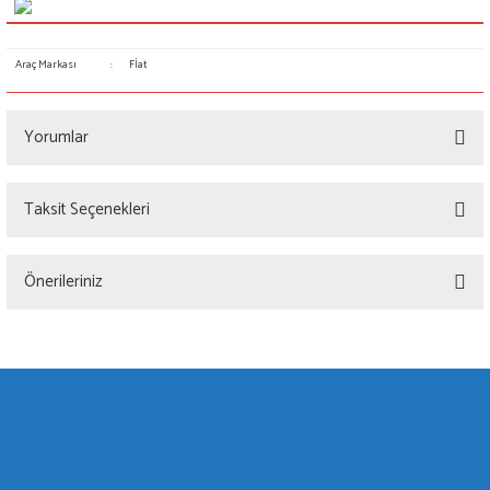
Araç Markası
:
Fİat
Yorumlar
Taksit Seçenekleri
Bu ürüne ilk yorumu siz yapın!
Önerileriniz
Yorum Yaz
Bu ürünün fiyat bilgisi, resim, ürün açıklamalarında ve diğer konularda yetersiz
gördüğünüz noktaları öneri formunu kullanarak tarafımıza iletebilirsiniz.
Görüş ve önerileriniz için teşekkür ederiz.
Ürün resmi kalitesiz, bozuk veya görüntülenemiyor.
Ürün açıklamasında eksik bilgiler bulunuyor.