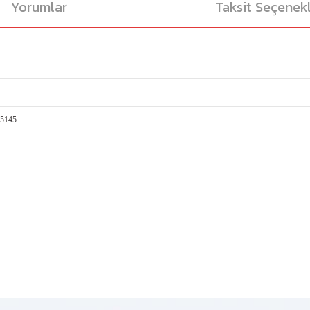
Yorumlar
Taksit Seçenekl
55145