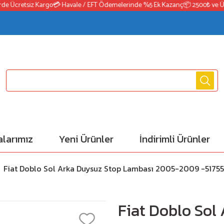
 Ücretsiz Kargo
💳 Havale / EFT Ödemelerinde %5 Ek Kazanç
📦 2500₺ ve Üzeri
larımız
Yeni Ürünler
İndirimli Ürünler
Fiat Doblo Sol Arka Duysuz Stop Lambası 2005-2009 -51755
Fiat Doblo Sol