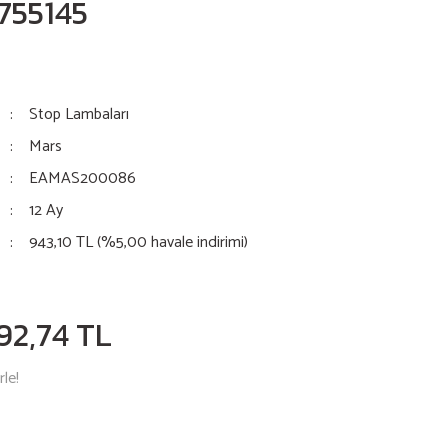
755145
Stop Lambaları
Mars
EAMAS200086
12 Ay
943,10 TL (%5,00 havale indirimi)
92,74 TL
le!