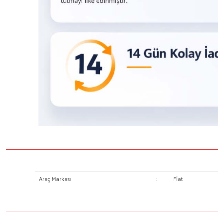
Araç Markası
:
Fİat