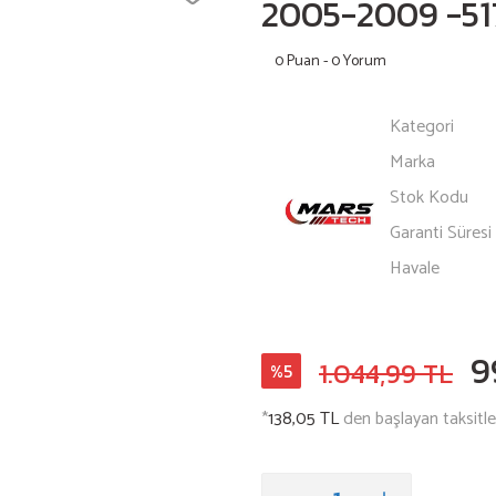
2005-2009 -51
0 Puan - 0 Yorum
Kategori
Marka
Stok Kodu
Garanti Süresi
Havale
9
1.044,99 TL
%5
*
138,05 TL
den başlayan taksitler