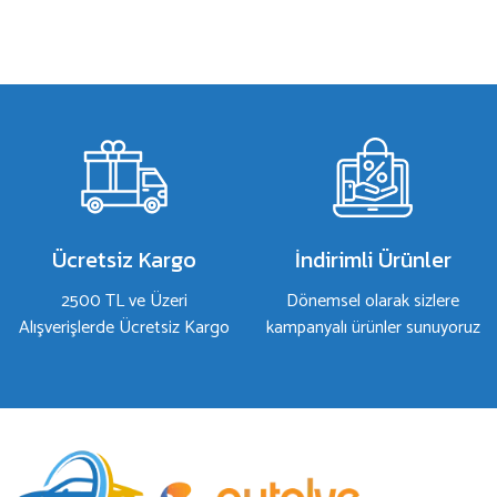
Bu ürünün fiyat bilgisi, resim, ürün açıklamalarında ve diğer konulard
Görüş ve önerileriniz için teşekkür ederiz.
Ürün resmi kalitesiz, bozuk veya görüntülenemiyor.
Ürün açıklamasında eksik bilgiler bulunuyor.
Ürün bilgilerinde hatalar bulunuyor.
Ürün fiyatı diğer sitelerden daha pahalı.
Bu ürüne benzer farklı alternatifler olmalı.
Ücretsiz Kargo
İndirimli Ürünler
2500 TL ve Üzeri
Dönemsel olarak sizlere
Alışverişlerde Ücretsiz Kargo
kampanyalı ürünler sunuyoruz