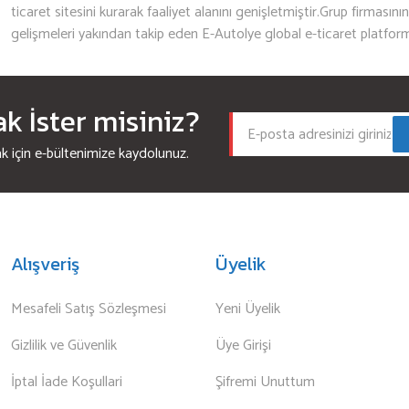
ticaret sitesini kurarak faaliyet alanını genişletmiştir.Grup firmasını
gelişmeleri yakından takip eden E-Autolye global e-ticaret platfor
 İster misiniz?
için e-bültenimize kaydolunuz.
Alışveriş
Üyelik
Mesafeli Satış Sözleşmesi
Yeni Üyelik
Gizlilik ve Güvenlik
Üye Girişi
İptal İade Koşullari
Şifremi Unuttum