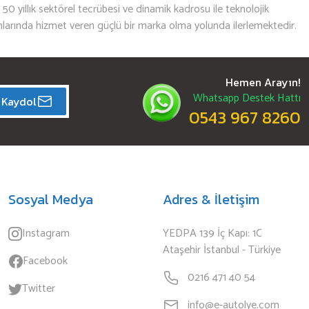
n 50 yıllık sektörel tecrübesi ve dinamik kadrosu ile teknolojik
mlarında hizmet veren güçlü bir marka olma yolunda ilerlemektedir.
Hemen Arayın!
Whatsapp Destek Hattı
Kaydol
0543 967 8260
Sosyal Medya
Adres & İletişim
Instagram
YEDPA 139 İç Kapı: 1C
Ataşehir İstanbul - Türkiye
Facebook
0216 471 40 54
Twitter
info@e-autolye.com