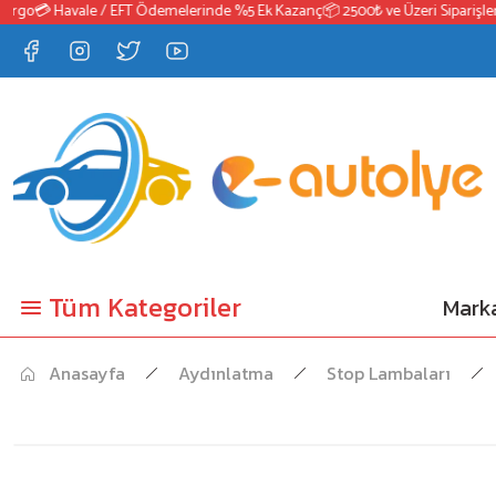
go
💳 Havale / EFT Ödemelerinde %5 Ek Kazanç
📦 2500₺ ve Üzeri Siparişlerde
Tüm Kategoriler
Marka
Anasayfa
Aydınlatma
Stop Lambaları