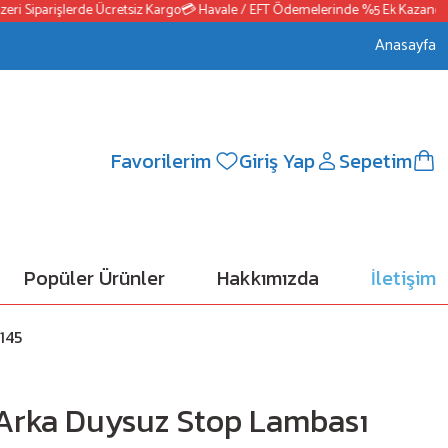
 Siparişlerde Ücretsiz Kargo
💳 Havale / EFT Ödemelerinde %5 Ek Kazanç
📦250
Anasayfa
Favorilerim
Giriş Yap
Sepetim
Popüler Ürünler
Hakkımızda
İletişim
145
 Arka Duysuz Stop Lambası