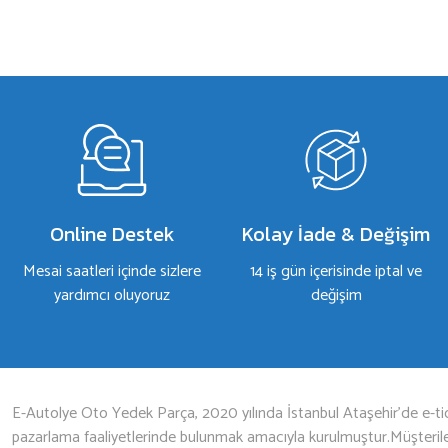
a yetersiz gördüğünüz noktaları öneri formunu kullanarak tarafımıza iletebilirsiniz.
Bu ürüne ilk yorumu siz yapın!
Yorum Yaz
Online Destek
Kolay İade & Değişim
Mesai saatleri içinde sizlere
14 iş gün içerisinde iptal ve
yardımcı oluyoruz
değişim
Gönder
E-Autolye Oto Yedek Parça, 2020 yılında İstanbul Ataşehir’de e-tic
pazarlama faaliyetlerinde bulunmak amacıyla kurulmuştur.Müşterileri