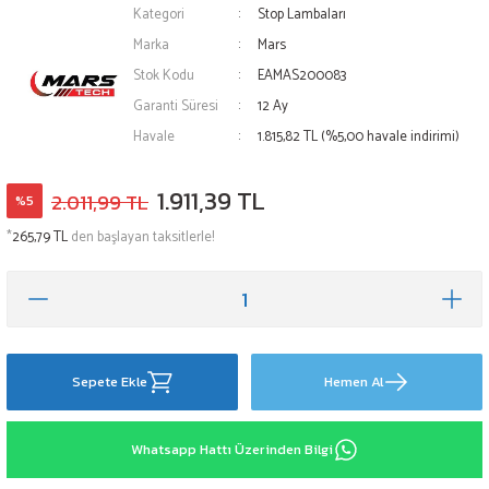
Kategori
Stop Lambaları
Marka
Mars
Stok Kodu
EAMAS200083
Garanti Süresi
12 Ay
Havale
1.815,82 TL (%5,00 havale indirimi)
1.911,39 TL
2.011,99 TL
%5
*
265,79 TL
den başlayan taksitlerle!
Sepete Ekle
Hemen Al
Whatsapp Hattı Üzerinden Bilgi