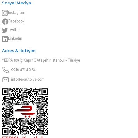
Sosyal Medya
Instagram
Facebook
Twitter
Linkedin
Adres & İletişim
YEDPA 139 İç Kapı: 1C Ataşehir İstanbul - Türkiye
0216 471 40 54
info@e-autolye.com