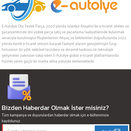
E-Autolye Oto Yedek Parça, 2020 yılında İstanbul Ataşehir’de e-ticaret siteleri ve
pazaryerlerinde oto yedek parça satış ve pazarlama faaliyetlerinde bulunmak
amacıyla kurulmuştur.Müşterilerinin ihtiyaç ve beklentileri doğrultusunda 2022
yılında kendi e-ticaret sitesini kurarak faaliyet alanını genişletmiştir.Grup
firmasının 50 yıllık sektörel tecrübesi ve dinamik kadrosu ile teknolojik
gelişmeleri yakından takip eden E-Autolye global e-ticaret platformlarında
hizmet veren güçlü bir marka olma yolunda ilerlemektedir.
Bizden Haberdar Olmak İster misiniz?
Tüm kampanya ve duyurulardan haberdar olmak için e-bültenimize
kaydolunuz.