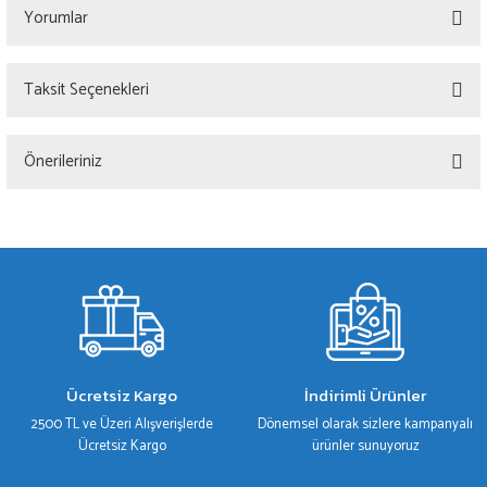
Yorumlar
Taksit Seçenekleri
Bu ürüne ilk yorumu siz yapın!
Önerileriniz
Yorum Yaz
Bu ürünün fiyat bilgisi, resim, ürün açıklamalarında ve diğer konularda yetersiz
gördüğünüz noktaları öneri formunu kullanarak tarafımıza iletebilirsiniz.
Görüş ve önerileriniz için teşekkür ederiz.
Ürün resmi kalitesiz, bozuk veya görüntülenemiyor.
Ürün açıklamasında eksik bilgiler bulunuyor.
Ürün bilgilerinde hatalar bulunuyor.
Ücretsiz Kargo
İndirimli Ürünler
Ürün fiyatı diğer sitelerden daha pahalı.
2500 TL ve Üzeri Alışverişlerde
Dönemsel olarak sizlere kampanyalı
Bu ürüne benzer farklı alternatifler olmalı.
Ücretsiz Kargo
ürünler sunuyoruz