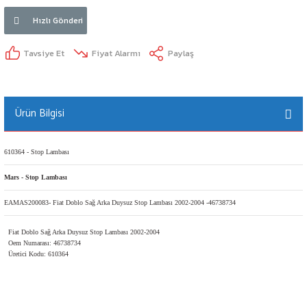
Hızlı Gönderi
Tavsiye Et
Fiyat Alarmı
Paylaş
Ürün Bilgisi
610364 - Stop Lambası
Mars - Stop Lambası
EAMAS200083- Fiat Doblo Sağ Arka Duysuz Stop Lambası 2002-2004 -46738734
Fiat Doblo Sağ Arka Duysuz Stop Lambası 2002-2004
Oem Numarası: 46738734
Üretici Kodu: 610364