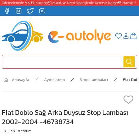
 Ödemelerinde %5 Ek Kazanç
📦 2500₺ ve Üzeri Siparişlerde Ücretsiz Kargo
💳 Havale / E
Anasayfa
Aydınlatma
Stop Lambaları
Fiat Do
Fiat Doblo Sağ Arka Duysuz Stop Lambası
2002-2004 -46738734
0 Puan - 0 Yorum