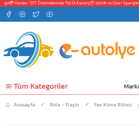
o
💳 Havale / EFT Ödemelerinde %5 Ek Kazanç
📦 2500₺ ve Üzeri Siparişlerde 
Tüm Kategoriler
Marka
Anasayfa
Röle - Flaşör
Fan Klima Rölesi