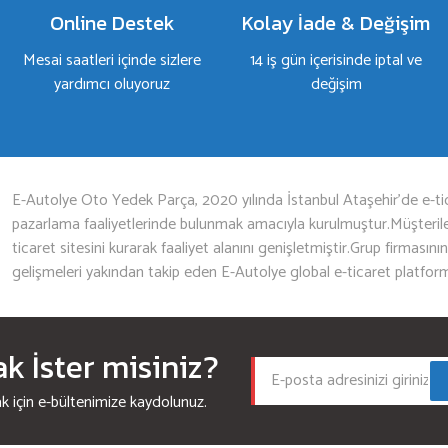
Online Destek
Kolay İade & Değişim
Mesai saatleri içinde sizlere
14 iş gün içerisinde iptal ve
yardımcı oluyoruz
değişim
Gönder
E-Autolye Oto Yedek Parça, 2020 yılında İstanbul Ataşehir’de e-tic
pazarlama faaliyetlerinde bulunmak amacıyla kurulmuştur.Müşterileri
ticaret sitesini kurarak faaliyet alanını genişletmiştir.Grup firmasını
gelişmeleri yakından takip eden E-Autolye global e-ticaret platfor
 İster misiniz?
için e-bültenimize kaydolunuz.