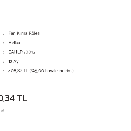
Fan Klima Rölesi
Hellux
EAHLF170015
12 Ay
408,82 TL (%5,00 havale indirimi)
0,34 TL
le!