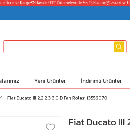
Ücretsiz Kargo
💳 Havale / EFT Ödemelerinde %5 Ek Kazanç
📦 2500₺ ve Üzeri 
larımız
Yeni Ürünler
İndirimli Ürünler
Fiat Ducato III 2.2 2.3 3.0 D Fan Rölesi 13556070
Fiat Ducato III 