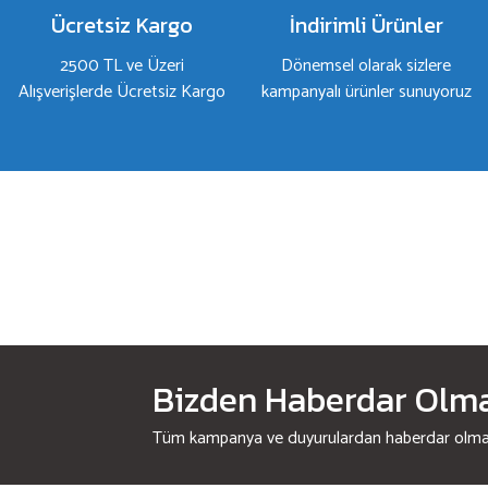
Bu ürüne benzer farklı alternatifler olmalı.
Ücretsiz Kargo
İndirimli Ürünler
2500 TL ve Üzeri
Dönemsel olarak sizlere
Alışverişlerde Ücretsiz Kargo
kampanyalı ürünler sunuyoruz
Bizden Haberdar Olmak
Tüm kampanya ve duyurulardan haberdar olmak 