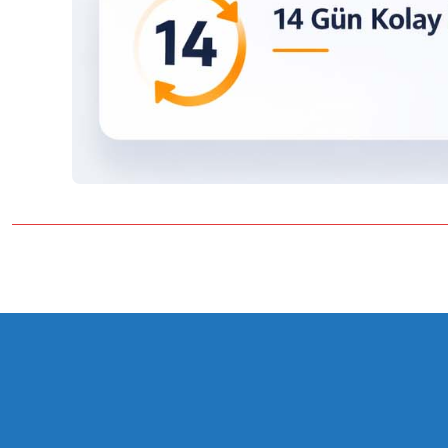
Bu ürünün fiyat bilgisi, resim, ürün açıklamalarında ve diğer konulard
Görüş ve önerileriniz için teşekkür ederiz.
Ürün resmi kalitesiz, bozuk veya görüntülenemiyor.
Ürün açıklamasında eksik bilgiler bulunuyor.
Ürün bilgilerinde hatalar bulunuyor.
Ürün fiyatı diğer sitelerden daha pahalı.