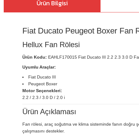
Ürün Bilgisi
Fiat Ducato Peugeot Boxer Fan
Hellux Fan Rölesi
Ürün Kodu:
EAHLF170015 Fiat Ducato III 2.2 2.3 3.0 D F
Uyumlu Araçlar:
Fiat Ducato III
Peugeot Boxer
Motor Seçenekleri:
2.2 / 2.3 / 3.0 D / 2.0 i
Ürün Açıklaması
Fan rölesi, araç soğutma ve klima sisteminde fanın doğru şe
çalışmasını destekler.