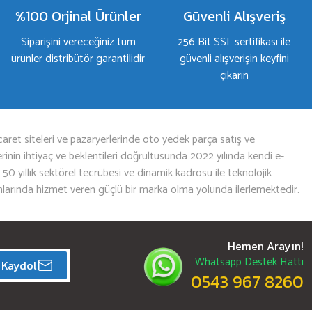
%100 Orjinal Ürünler
Güvenli Alışveriş
Siparişini vereceğiniz tüm
256 Bit SSL sertifikası ile
ürünler distribütör garantilidir
güvenli alışverişin keyfini
çıkarın
aret siteleri ve pazaryerlerinde oto yedek parça satış ve
nin ihtiyaç ve beklentileri doğrultusunda 2022 yılında kendi e-
n 50 yıllık sektörel tecrübesi ve dinamik kadrosu ile teknolojik
mlarında hizmet veren güçlü bir marka olma yolunda ilerlemektedir.
Hemen Arayın!
Whatsapp Destek Hattı
Kaydol
0543 967 8260