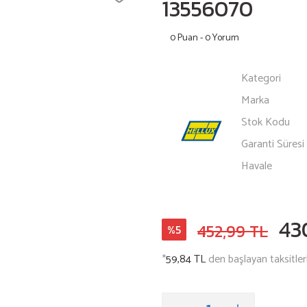
13556070
0 Puan - 0 Yorum
Kategori
Marka
Stok Kodu
Garanti Süresi
Havale
43
452,99 TL
%5
*
59,84 TL
den başlayan taksitler