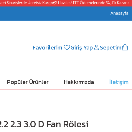
Siparişlerde Ücretsiz Kargo
💳 Havale / EFT Ödemelerinde %5 Ek Kazanç
📦250
Anasayfa
Favorilerim
Giriş Yap
Sepetim
Popüler Ürünler
Hakkımızda
İletişim
2.2 2.3 3.0 D Fan Rölesi