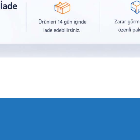
a yetersiz gördüğünüz noktaları öneri formunu kullanarak tarafımıza iletebilirsiniz.
Bu ürüne ilk yorumu siz yapın!
Yorum Yaz