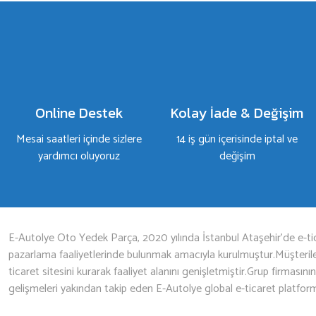
Yorum Yaz
Online Destek
Kolay İade & Değişim
Mesai saatleri içinde sizlere
14 iş gün içerisinde iptal ve
yardımcı oluyoruz
değişim
Gönder
E-Autolye Oto Yedek Parça, 2020 yılında İstanbul Ataşehir’de e-tic
pazarlama faaliyetlerinde bulunmak amacıyla kurulmuştur.Müşterileri
ticaret sitesini kurarak faaliyet alanını genişletmiştir.Grup firmasını
gelişmeleri yakından takip eden E-Autolye global e-ticaret platfor