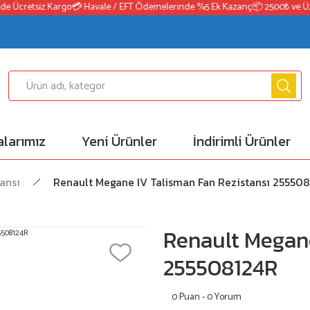
e Ücretsiz Kargo
💳 Havale / EFT Ödemelerinde %5 Ek Kazanç
📦 2500₺ ve Üzeri
larımız
Yeni Ürünler
İndirimli Ürünler
ansı
Renault Megane IV Talisman Fan Rezistansı 25550
Renault Megane
255508124R
0 Puan - 0 Yorum