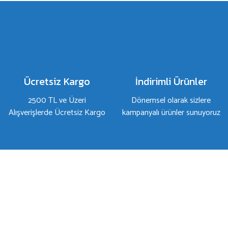
Ürün resmi kalitesiz, bozuk veya görüntülenemiyor.
Ürün açıklamasında eksik bilgiler bulunuyor.
Ürün bilgilerinde hatalar bulunuyor.
Ürün fiyatı diğer sitelerden daha pahalı.
Bu ürüne benzer farklı alternatifler olmalı.
Ücretsiz Kargo
İndirimli Ürünler
2500 TL ve Üzeri
Dönemsel olarak sizlere
Alışverişlerde Ücretsiz Kargo
kampanyalı ürünler sunuyoruz