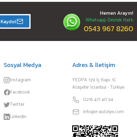
Hemen Arayın!
Whatsapp Destek Hattı
Kaydol
0543 967 8260
Sosyal Medya
Adres & İletişim
Instagram
YEDPA 139 İç Kapı: 1C
Ataşehir İstanbul - Türkiye
Facebook
0216 471 40 54
Twitter
info@e-autolye.com
Linkedin