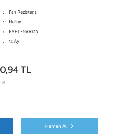
Fan Rezistansı
Hellux
EAHLF160029
12 Ay
0,94 TL
le!
Hemen Al