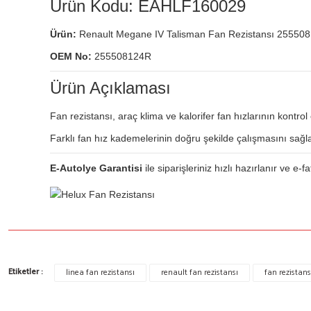
Ürün Kodu: EAHLF160029
Ürün:
Renault Megane IV Talisman Fan Rezistansı 25550
OEM No:
255508124R
Ürün Açıklaması
Fan rezistansı, araç klima ve kalorifer fan hızlarının kontrol 
Farklı fan hız kademelerinin doğru şekilde çalışmasını sağla
E-Autolye Garantisi
ile siparişleriniz hızlı hazırlanır ve e-fa
Bu ürünün fiyat bilgisi, resim, ürün açıklamalarında ve diğer konulard
Etiketler :
linea fan rezistansı
renault fan rezistansı
fan rezistansı
Görüş ve önerileriniz için teşekkür ederiz.