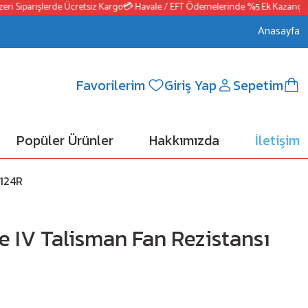
 Siparişlerde Ücretsiz Kargo
💳 Havale / EFT Ödemelerinde %5 Ek Kazanç
📦25
Anasayfa
Favorilerim
Giriş Yap
Sepetim
Popüler Ürünler
Hakkımızda
İletişim
8124R
 IV Talisman Fan Rezistansı