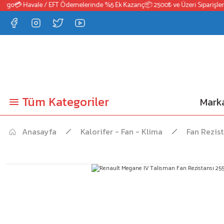
rgo
💳 Havale / EFT Ödemelerinde %5 Ek Kazanç
📦 2500₺ ve Üzeri Siparişlerd
Tüm Kategoriler
Marka
Anasayfa
Kalorifer - Fan - Klima
Fan Rezist