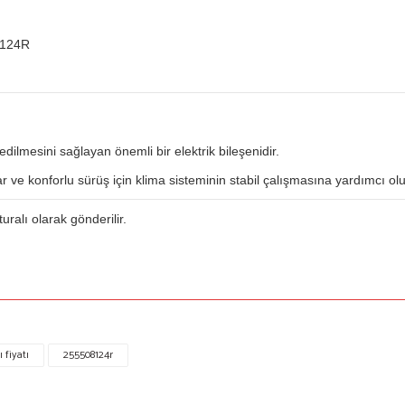
8124R
edilmesini sağlayan önemli bir elektrik bileşenidir.
r ve konforlu sürüş için klima sisteminin stabil çalışmasına yardımcı olu
turalı olarak gönderilir.
a yetersiz gördüğünüz noktaları öneri formunu kullanarak tarafımıza iletebilirsiniz.
 fiyatı
255508124r
Bu ürüne ilk yorumu siz yapın!