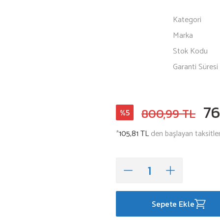
Kategori
Marka
Stok Kodu
Garanti Süresi
76
800,99 TL
%5
*
105,81 TL
den başlayan taksitler
Sepete Ekle