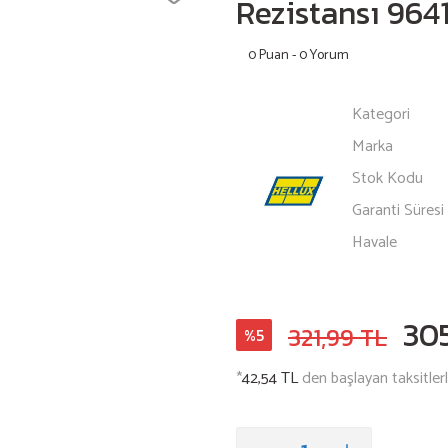
Rezistansı 964
0 Puan - 0 Yorum
Kategori
Marka
Stok Kodu
Garanti Süresi
Havale
30
321,99 TL
%5
*
42,54 TL
den başlayan taksitlerl