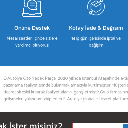
Online Destek
Kolay İade & Değişim
Mesai saatleri içinde sizlere
14 iş gün içerisinde iptal ve
yardımcı oluyoruz
değişim
Gönder
E-Autolye Oto Yedek Parça, 2020 yılında İstanbul Ataşehir’de e-tic
pazarlama faaliyetlerinde bulunmak amacıyla kurulmuştur.Müşterileri
ticaret sitesini kurarak faaliyet alanını genişletmiştir.Grup firmasını
gelişmeleri yakından takip eden E-Autolye global e-ticaret platfor
 İster misiniz?