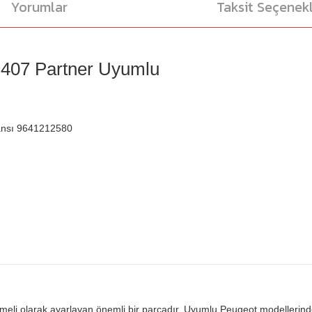
Yorumlar
Taksit Seçenekl
 407 Partner Uyumlu
ansı 9641212580
demeli olarak ayarlayan önemli bir parçadır. Uyumlu Peugeot modellerind