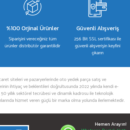
%100 Orjinal Ürünler
Güvenli Alışveriş
Siparişini vereceğiniz tüm
256 Bit SSL sertifikası ile
ürünler distribütör garantilidir
güvenli alışverişin keyfini
çıkarın
aret siteleri ve pazaryerlerinde oto yedek parça satış ve
nin ihtiyaç ve beklentileri doğrultusunda 2022 yılında kendi e-
n 50 yıllık sektörel tecrübesi ve dinamik kadrosu ile teknolojik
mlarında hizmet veren güçlü bir marka olma yolunda ilerlemektedir.
Hemen Arayın!