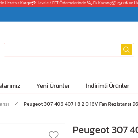
cretsiz Kargo
💳 Havale / EFT Ödemelerinde %5 Ek Kazanç
📦 2500₺ ve Üzeri S
larımız
Yeni Ürünler
İndirimli Ürünler
ansı
Peugeot 307 406 407 1.8 2.0 16V Fan Rezistansı 9
Peugeot 307 40