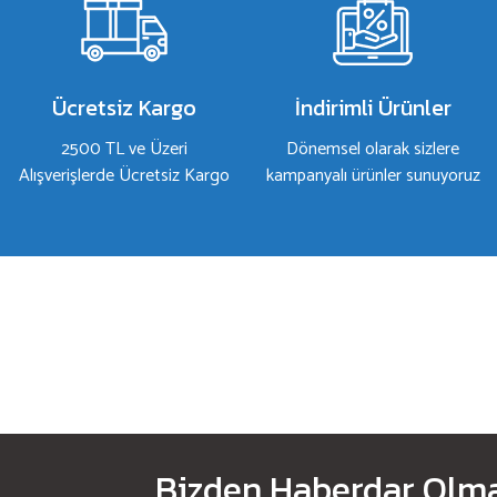
Ürün bilgilerinde hatalar bulunuyor.
Ürün fiyatı diğer sitelerden daha pahalı.
Bu ürüne benzer farklı alternatifler olmalı.
Ücretsiz Kargo
İndirimli Ürünler
2500 TL ve Üzeri
Dönemsel olarak sizlere
Alışverişlerde Ücretsiz Kargo
kampanyalı ürünler sunuyoruz
Bizden Haberdar Olmak