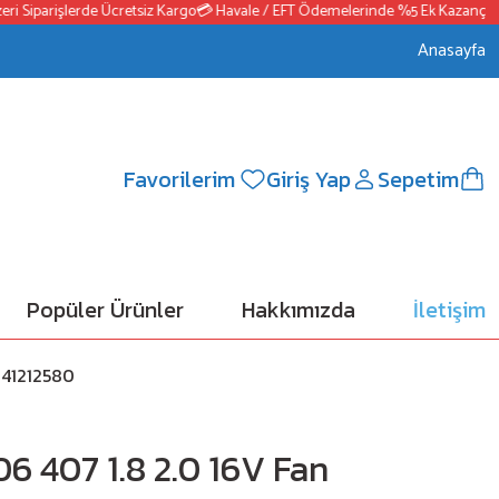
iparişlerde Ücretsiz Kargo
💳 Havale / EFT Ödemelerinde %5 Ek Kazanç
📦2500
Anasayfa
Favorilerim
Giriş Yap
Sepetim
Popüler Ürünler
Hakkımızda
İletişim
641212580
6 407 1.8 2.0 16V Fan