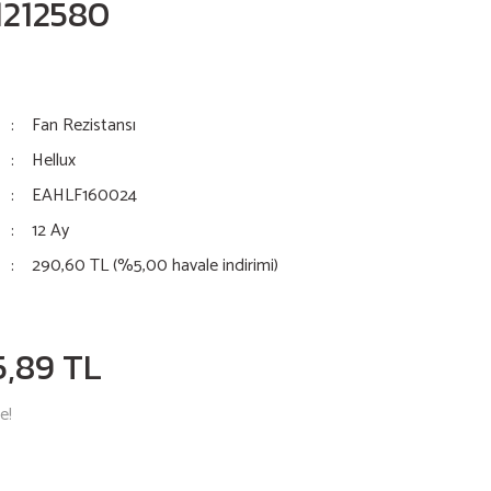
1212580
Fan Rezistansı
Hellux
EAHLF160024
12 Ay
290,60 TL (%5,00 havale indirimi)
5,89 TL
e!