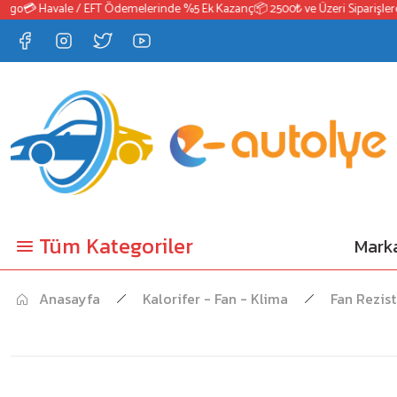
o
💳 Havale / EFT Ödemelerinde %5 Ek Kazanç
📦 2500₺ ve Üzeri Siparişlerde Ü
Tüm Kategoriler
Marka
Anasayfa
Kalorifer - Fan - Klima
Fan Rezist