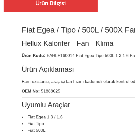
Ürün Bilgisi
Fiat Egea / Tipo / 500L / 500X Fa
Hellux Kalorifer - Fan - Klima
Ürün Kodu:
EAHLF160014 Fiat Egea Tipo 500L 1.3 1.6 Fa
Ürün Açıklaması
Fan rezistansı, araç içi fan hızını kademeli olarak kontrol ed
OEM No:
51888625
Uyumlu Araçlar
Fiat Egea 1.3 / 1.6
Fiat Tipo
Fiat 500L