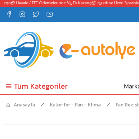
rgo
💳 Havale / EFT Ödemelerinde %5 Ek Kazanç
📦 2500₺ ve Üzeri Siparişlerd
Tüm Kategoriler
Marka
Anasayfa
Kalorifer - Fan - Klima
Fan Rezist