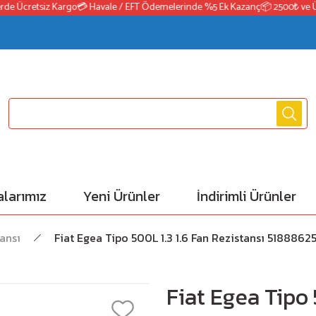
e Ücretsiz Kargo
💳 Havale / EFT Ödemelerinde %5 Ek Kazanç
📦 2500₺ ve Üzer
larımız
Yeni Ürünler
İndirimli Ürünler
ansı
Fiat Egea Tipo 500L 1.3 1.6 Fan Rezistansı 5188862
Fiat Egea Tipo 