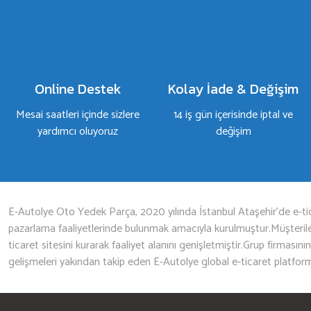
Yorum Yaz
Online Destek
Kolay İade & Değişim
Mesai saatleri içinde sizlere
14 iş gün içerisinde iptal ve
yardımcı oluyoruz
değişim
Gönder
E-Autolye Oto Yedek Parça, 2020 yılında İstanbul Ataşehir’de e-tic
pazarlama faaliyetlerinde bulunmak amacıyla kurulmuştur.Müşterileri
ticaret sitesini kurarak faaliyet alanını genişletmiştir.Grup firmasını
gelişmeleri yakından takip eden E-Autolye global e-ticaret platfor