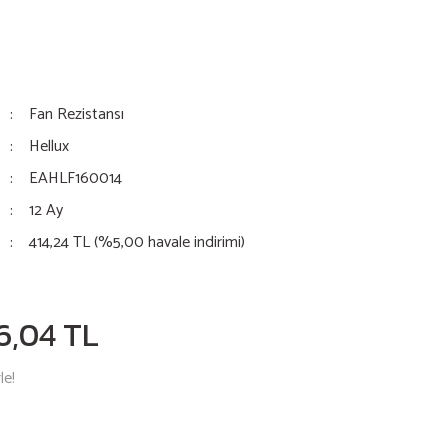
Fan Rezistansı
Hellux
EAHLF160014
12 Ay
414,24 TL (%5,00 havale indirimi)
6,04 TL
le!