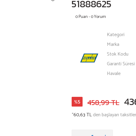
51888625
0 Puan - 0 Yorum
Kategori
Marka
Stok Kodu
Garanti Süresi
Havale
43
458,99 TL
%5
*
60,63 TL
den başlayan taksitler