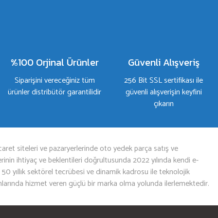
%100 Orjinal Ürünler
Güvenli Alışveriş
Siparişini vereceğiniz tüm
256 Bit SSL sertifikası ile
ürünler distribütör garantilidir
güvenli alışverişin keyfini
çıkarın
aret siteleri ve pazaryerlerinde oto yedek parça satış ve
nin ihtiyaç ve beklentileri doğrultusunda 2022 yılında kendi e-
n 50 yıllık sektörel tecrübesi ve dinamik kadrosu ile teknolojik
mlarında hizmet veren güçlü bir marka olma yolunda ilerlemektedir.