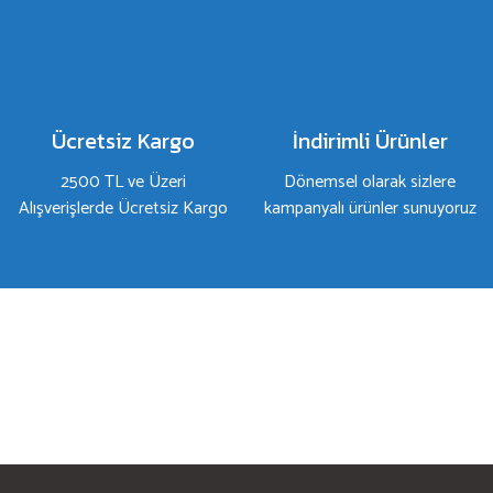
Ürün açıklamasında eksik bilgiler bulunuyor.
Ürün bilgilerinde hatalar bulunuyor.
Ürün fiyatı diğer sitelerden daha pahalı.
Bu ürüne benzer farklı alternatifler olmalı.
Ücretsiz Kargo
İndirimli Ürünler
2500 TL ve Üzeri
Dönemsel olarak sizlere
Alışverişlerde Ücretsiz Kargo
kampanyalı ürünler sunuyoruz