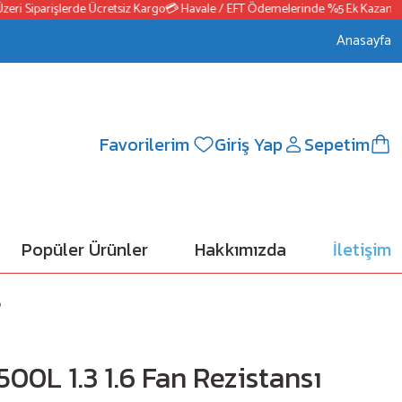
i Siparişlerde Ücretsiz Kargo
💳 Havale / EFT Ödemelerinde %5 Ek Kazanç
📦2
Anasayfa
Favorilerim
Giriş Yap
Sepetim
Popüler Ürünler
Hakkımızda
İletişim
5
500L 1.3 1.6 Fan Rezistansı