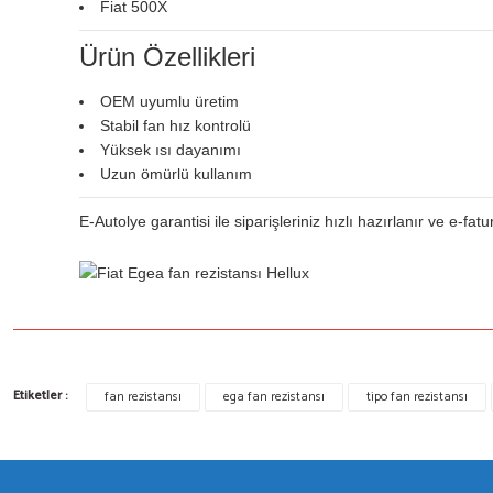
Fiat 500X
Ürün Özellikleri
OEM uyumlu üretim
Stabil fan hız kontrolü
Yüksek ısı dayanımı
Uzun ömürlü kullanım
E-Autolye garantisi ile siparişleriniz hızlı hazırlanır ve e-fatu
Bu ürünün fiyat bilgisi, resim, ürün açıklamalarında ve diğer konulard
Etiketler :
fan rezistansı
ega fan rezistansı
tipo fan rezistansı
Görüş ve önerileriniz için teşekkür ederiz.
Ürün resmi kalitesiz, bozuk veya görüntülenemiyor.