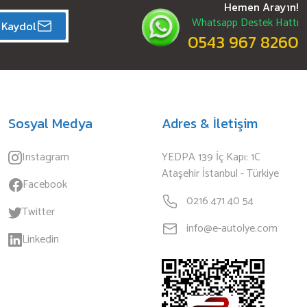
Hemen Arayın!
Whatsapp Destek Hattı
Kaydol
0543 967 8260
Sosyal Medya
Adres & İletişim
Instagram
YEDPA 139 İç Kapı: 1C
Ataşehir İstanbul - Türkiye
Facebook
0216 471 40 54
Twitter
info@e-autolye.com
Linkedin