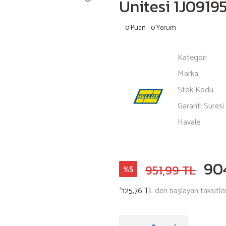
Ünitesi 1J0919
0 Puan - 0 Yorum
Kategori
Marka
Stok Kodu
Garanti Süresi
Havale
90
951,99 TL
%5
*
125,76 TL
den başlayan taksitler