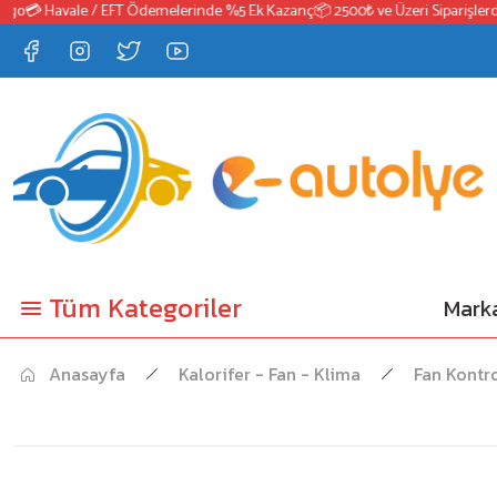
💳 Havale / EFT Ödemelerinde %5 Ek Kazanç
📦 2500₺ ve Üzeri Siparişlerde Ü
Tüm Kategoriler
Marka
Anasayfa
Kalorifer - Fan - Klima
Fan Kontr