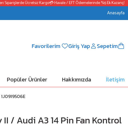
iparişlerde Ücretsiz Kargo
💳 Havale / EFT Ödemelerinde %5 Ek Kazanç
📦2500₺
Anasayfa
Favorilerim
Giriş Yap
Sepetim
Popüler Ürünler
Hakkımızda
İletişim
i 1J0919506E
II / Audi A3 14 Pin Fan Kontrol