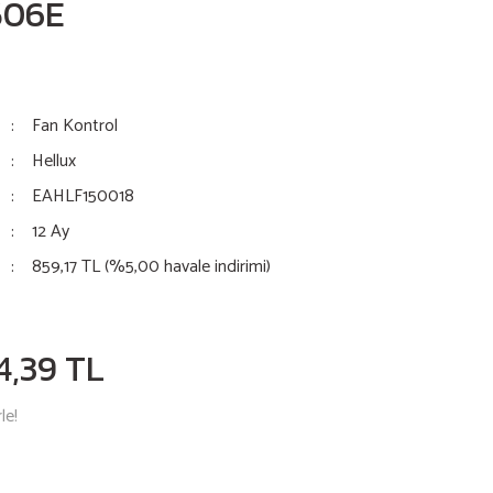
506E
Fan Kontrol
Hellux
EAHLF150018
12 Ay
859,17 TL (%5,00 havale indirimi)
4,39 TL
le!