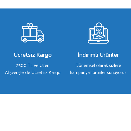
Görüş ve önerileriniz için teşekkür ederiz.
Ürün resmi kalitesiz, bozuk veya görüntülenemiyor.
Ürün açıklamasında eksik bilgiler bulunuyor.
Ürün bilgilerinde hatalar bulunuyor.
Ürün fiyatı diğer sitelerden daha pahalı.
Bu ürüne benzer farklı alternatifler olmalı.
Ücretsiz Kargo
İndirimli Ürünler
2500 TL ve Üzeri
Dönemsel olarak sizlere
Alışverişlerde Ücretsiz Kargo
kampanyalı ürünler sunuyoruz