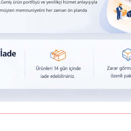
a yetersiz gördüğünüz noktaları öneri formunu kullanarak tarafımıza iletebilirsiniz.