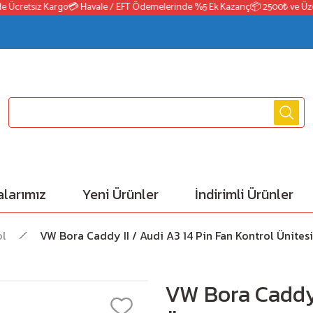
cretsiz Kargo
💳 Havale / EFT Ödemelerinde %5 Ek Kazanç
📦 2500₺ ve Üzeri S
larımız
Yeni Ürünler
İndirimli Ürünler
ol
VW Bora Caddy II / Audi A3 14 Pin Fan Kontrol Ünites
VW Bora Caddy 