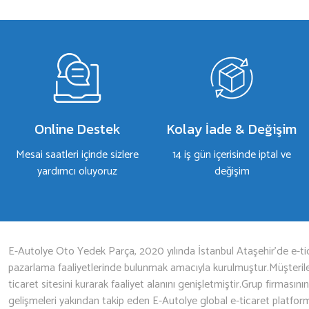
Bu ürüne ilk yorumu siz yapın!
Yorum Yaz
Online Destek
Kolay İade & Değişim
Mesai saatleri içinde sizlere
14 iş gün içerisinde iptal ve
yardımcı oluyoruz
değişim
Gönder
E-Autolye Oto Yedek Parça, 2020 yılında İstanbul Ataşehir’de e-tic
pazarlama faaliyetlerinde bulunmak amacıyla kurulmuştur.Müşterileri
ticaret sitesini kurarak faaliyet alanını genişletmiştir.Grup firmasını
gelişmeleri yakından takip eden E-Autolye global e-ticaret platfor