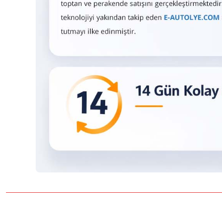
Bu ürünün fiyat bilgisi, resim, ürün açıklamalarında ve diğer konulard