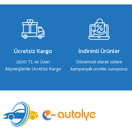
Ürün resmi kalitesiz, bozuk veya görüntülenemiyor.
Ürün açıklamasında eksik bilgiler bulunuyor.
Ürün bilgilerinde hatalar bulunuyor.
Ürün fiyatı diğer sitelerden daha pahalı.
Bu ürüne benzer farklı alternatifler olmalı.
Ücretsiz Kargo
İndirimli Ürünler
2500 TL ve Üzeri
Dönemsel olarak sizlere
Alışverişlerde Ücretsiz Kargo
kampanyalı ürünler sunuyoruz