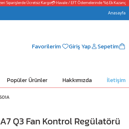
iparişlerde Ücretsiz Kargo
💳 Havale / EFT Ödemelerinde %5 Ek Kazanç
📦2500
Anasayfa
Favorilerim
Giriş Yap
Sepetim
Popüler Ürünler
Hakkımızda
İletişim
9501A
A7 Q3 Fan Kontrol Regülatörü