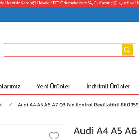
Ücretsiz Kargo
💳 Havale / EFT Ödemelerinde %5 Ek Kazanç
📦 2500₺ ve Üzeri S
larımız
Yeni Ürünler
İndirimli Ürünler
ol
Audi A4 A5 A6 A7 Q3 Fan Kontrol Regülatörü 8K095
Audi A4 A5 A6 