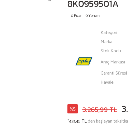
8K0959501A
0 Puan - 0 Yorum
Kategori
Marka
Stok Kodu
Araç Markası
Garanti Süresi
Havale
3
3.265,99 TL
%5
*
431,45 TL
den başlayan taksitler