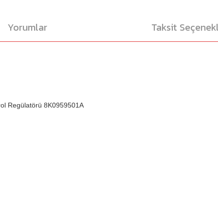
Yorumlar
Taksit Seçenekl
rol Regülatörü 8K0959501A