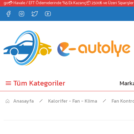
o
💳 Havale / EFT Ödemelerinde %5 Ek Kazanç
📦 2500₺ ve Üzeri Siparişlerde 
Tüm Kategoriler
Marka
Anasayfa
Kalorifer - Fan - Klima
Fan Kontr