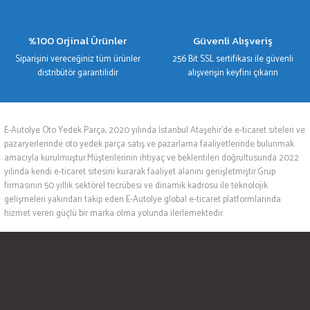
%100 Orjinal Ürünler
Güvenli Alışveriş
Siparişini vereceğiniz tüm ürünler
256 Bit SSL sertifikası ile güvenli
distribütör garantilidir
alışverişin keyfini çıkarın
E-Autolye Oto Yedek Parça, 2020 yılında İstanbul Ataşehir’de e-ticaret siteleri ve
pazaryerlerinde oto yedek parça satış ve pazarlama faaliyetlerinde bulunmak
amacıyla kurulmuştur.Müşterilerinin ihtiyaç ve beklentileri doğrultusunda 2022
yılında kendi e-ticaret sitesini kurarak faaliyet alanını genişletmiştir.Grup
firmasının 50 yıllık sektörel tecrübesi ve dinamik kadrosu ile teknolojik
gelişmeleri yakından takip eden E-Autolye global e-ticaret platformlarında
hizmet veren güçlü bir marka olma yolunda ilerlemektedir.