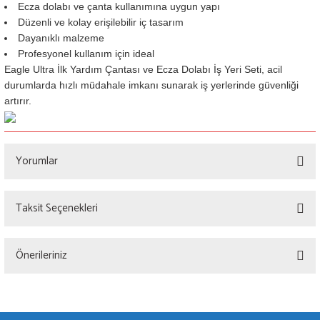
Ecza dolabı ve çanta kullanımına uygun yapı
Düzenli ve kolay erişilebilir iç tasarım
Dayanıklı malzeme
Profesyonel kullanım için ideal
Eagle Ultra İlk Yardım Çantası ve Ecza Dolabı İş Yeri Seti, acil
durumlarda hızlı müdahale imkanı sunarak iş yerlerinde güvenliği
artırır.
Yorumlar
Taksit Seçenekleri
Bu ürüne ilk yorumu siz yapın!
Önerileriniz
Yorum Yaz
Bu ürünün fiyat bilgisi, resim, ürün açıklamalarında ve diğer konularda yetersiz
gördüğünüz noktaları öneri formunu kullanarak tarafımıza iletebilirsiniz.