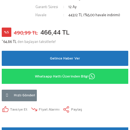
Garanti Süresi
12 Ay
Havale
443,12 TL (%5,00 havale indirimi)
466,44 TL
490,99 TL
%5
*
64,86 TL
den başlayan taksitlerle!
Gelince Haber Ver
Whatsapp Hattı Üzerinden Bilgi
Hızlı Gönderi
Tavsiye Et
Fiyat Alarmı
Paylaş