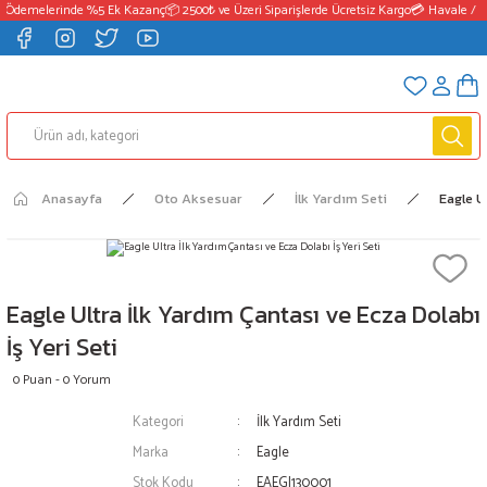
 Ödemelerinde %5 Ek Kazanç
📦 2500₺ ve Üzeri Siparişlerde Ücretsiz Kargo
💳 Havale / E
Anasayfa
Oto Aksesuar
İlk Yardım Seti
Eagle U
Eagle Ultra İlk Yardım Çantası ve Ecza Dolabı
İş Yeri Seti
0 Puan - 0 Yorum
Kategori
İlk Yardım Seti
Marka
Eagle
Stok Kodu
EAEGI130001