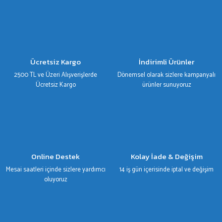
Görüş ve önerileriniz için teşekkür ederiz.
Ürün resmi kalitesiz, bozuk veya görüntülenemiyor.
Ürün açıklamasında eksik bilgiler bulunuyor.
Ürün bilgilerinde hatalar bulunuyor.
Ücretsiz Kargo
İndirimli Ürünler
Ürün fiyatı diğer sitelerden daha pahalı.
2500 TL ve Üzeri Alışverişlerde
Dönemsel olarak sizlere kampanyalı
Bu ürüne benzer farklı alternatifler olmalı.
Ücretsiz Kargo
ürünler sunuyoruz
Gönder
Online Destek
Kolay İade & Değişim
Mesai saatleri içinde sizlere yardımcı
14 iş gün içerisinde iptal ve değişim
oluyoruz