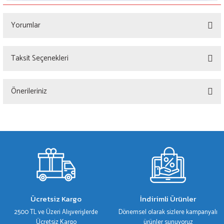
Yorumlar
Taksit Seçenekleri
Bu ürüne ilk yorumu siz yapın!
Önerileriniz
Yorum Yaz
Bu ürünün fiyat bilgisi, resim, ürün açıklamalarında ve diğer konularda yetersiz
gördüğünüz noktaları öneri formunu kullanarak tarafımıza iletebilirsiniz.
Görüş ve önerileriniz için teşekkür ederiz.
Ürün resmi kalitesiz, bozuk veya görüntülenemiyor.
Ürün açıklamasında eksik bilgiler bulunuyor.
Ürün bilgilerinde hatalar bulunuyor.
Ücretsiz Kargo
İndirimli Ürünler
Ürün fiyatı diğer sitelerden daha pahalı.
2500 TL ve Üzeri Alışverişlerde
Dönemsel olarak sizlere kampanyalı
Bu ürüne benzer farklı alternatifler olmalı.
Ücretsiz Kargo
ürünler sunuyoruz