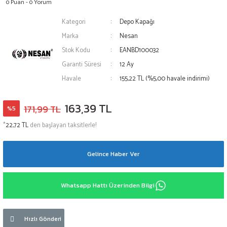
0 Puan - 0 Yorum
Kategori
Depo Kapağı
Marka
Nesan
Stok Kodu
EANBD100032
Garanti Süresi
12 Ay
Havale
155,22 TL (%5,00 havale indirimi)
163,39 TL
171,99 TL
%5
*
22,72 TL
den başlayan taksitlerle!
Gelince Haber Ver
Whatsapp Hattı Üzerinden Bilgi
Hızlı Gönderi