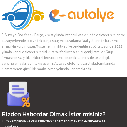
E-Autolye Oto Yedek Parça, 2020 yılında İstanbul Ataşehir’de e-ticaret siteleri ve
pazaryerlerinde oto yedek parça satış ve pazarlama faaliyetlerinde bulunmak
amacıyla kurulmuştur.Müşterilerinin ihtiyaç ve beklentileri doğrultusunda 2022
yılında kendi e-ticaret sitesini kurarak faaliyet alanını genişletmiştir.Grup
firmasının 50 yıllık sektörel tecrübesi ve dinamik kadrosu ile teknolojik
gelişmeleri yakından takip eden E-Autolye global e-ticaret platformlarında
hizmet veren güçlü bir marka olma yolunda ilerlemektedir.
Bizden Haberdar Olmak İster misiniz?
Tüm kampanya ve duyurulardan haberdar olmak için e-bültenimize