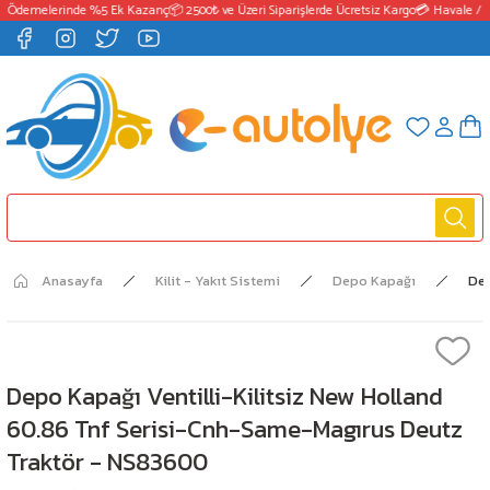
 Ödemelerinde %5 Ek Kazanç
📦 2500₺ ve Üzeri Siparişlerde Ücretsiz Kargo
💳 Havale / E
Anasayfa
Kilit - Yakıt Sistemi
Depo Kapağı
Dep
Depo Kapağı Ventilli-Kilitsiz New Holland
60.86 Tnf Serisi-Cnh-Same-Magırus Deutz
Traktör - NS83600