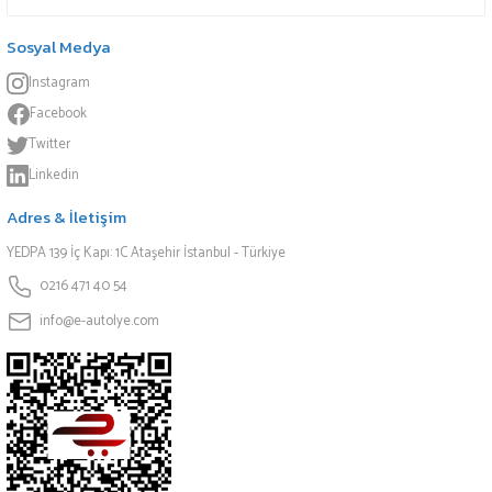
Sosyal Medya
Instagram
Facebook
Twitter
Linkedin
Adres & İletişim
YEDPA 139 İç Kapı: 1C Ataşehir İstanbul - Türkiye
0216 471 40 54
info@e-autolye.com