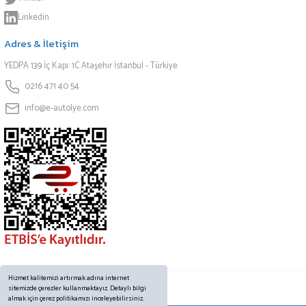
Linkedin
Adres & İletişim
YEDPA 139 İç Kapı: 1C Ataşehir İstanbul - Türkiye
0216 471 40 54
info@e-autolye.com
Hizmet kalitemizi artırmak adına internet
sitemizde çerezler kullanmaktayız. Detaylı bilgi
almak için çerez politikamızı inceleyebilirsiniz.