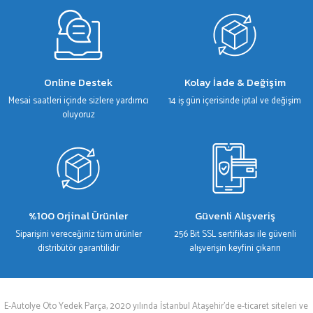
Gönder
Online Destek
Kolay İade & Değişim
Mesai saatleri içinde sizlere yardımcı
14 iş gün içerisinde iptal ve değişim
oluyoruz
%100 Orjinal Ürünler
Güvenli Alışveriş
Siparişini vereceğiniz tüm ürünler
256 Bit SSL sertifikası ile güvenli
distribütör garantilidir
alışverişin keyfini çıkarın
E-Autolye Oto Yedek Parça, 2020 yılında İstanbul Ataşehir’de e-ticaret siteleri ve