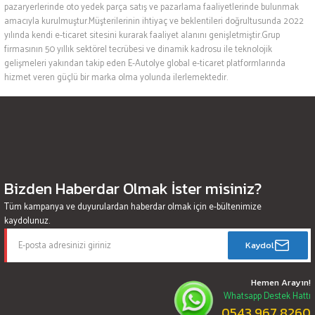
pazaryerlerinde oto yedek parça satış ve pazarlama faaliyetlerinde bulunmak
amacıyla kurulmuştur.Müşterilerinin ihtiyaç ve beklentileri doğrultusunda 2022
yılında kendi e-ticaret sitesini kurarak faaliyet alanını genişletmiştir.Grup
firmasının 50 yıllık sektörel tecrübesi ve dinamik kadrosu ile teknolojik
gelişmeleri yakından takip eden E-Autolye global e-ticaret platformlarında
hizmet veren güçlü bir marka olma yolunda ilerlemektedir.
Bizden Haberdar Olmak İster misiniz?
Tüm kampanya ve duyurulardan haberdar olmak için e-bültenimize
kaydolunuz.
Kaydol
Hemen Arayın!
Whatsapp Destek Hattı
0543 967 8260