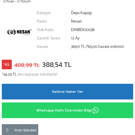
0 Puan - 0 Yorum
Kategori
Depo Kapağı
Marka
Nesan
Stok Kodu
EANBD100038
Garanti Süresi
12 Ay
Havale
369,11 TL (%5,00 havale indirimi)
388,54 TL
408,99 TL
%5
*
54,03 TL
den başlayan taksitlerle!
Gelince Haber Ver
Whatsapp Hattı Üzerinden Bilgi
Hızlı Gönderi