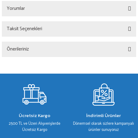
Yorumlar
Taksit Seçenekleri
Bu ürüne ilk yorumu siz yapın!
Önerileriniz
Yorum Yaz
Bu ürünün fiyat bilgisi, resim, ürün açıklamalarında ve diğer konularda yetersiz
gördüğünüz noktaları öneri formunu kullanarak tarafımıza iletebilirsiniz.
Görüş ve önerileriniz için teşekkür ederiz.
Ürün resmi kalitesiz, bozuk veya görüntülenemiyor.
Ürün açıklamasında eksik bilgiler bulunuyor.
Ürün bilgilerinde hatalar bulunuyor.
Ücretsiz Kargo
İndirimli Ürünler
Ürün fiyatı diğer sitelerden daha pahalı.
2500 TL ve Üzeri Alışverişlerde
Dönemsel olarak sizlere kampanyalı
Bu ürüne benzer farklı alternatifler olmalı.
Ücretsiz Kargo
ürünler sunuyoruz