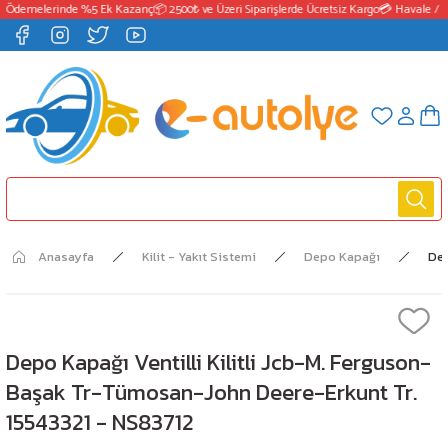
 Ödemelerinde %5 Ek Kazanç
📦 2500₺ ve Üzeri Siparişlerde Ücretsiz Kargo
💳 Havale / E
Anasayfa
Kilit - Yakıt Sistemi
Depo Kapağı
Dep
Depo Kapağı Ventilli Kilitli Jcb-M. Ferguson-
Başak Tr-Tümosan-John Deere-Erkunt Tr.
15543321 - NS83712