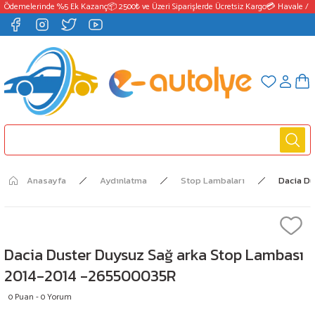
T Ödemelerinde %5 Ek Kazanç
📦 2500₺ ve Üzeri Siparişlerde Ücretsiz Kargo
💳 Havale / E
Anasayfa
Aydınlatma
Stop Lambaları
Dacia D
Dacia Duster Duysuz Sağ arka Stop Lambası
2014-2014 -265500035R
0 Puan - 0 Yorum