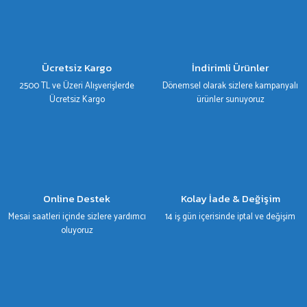
Ürün resmi kalitesiz, bozuk veya görüntülenemiyor.
Ürün açıklamasında eksik bilgiler bulunuyor.
Ürün bilgilerinde hatalar bulunuyor.
Ücretsiz Kargo
İndirimli Ürünler
Ürün fiyatı diğer sitelerden daha pahalı.
2500 TL ve Üzeri Alışverişlerde
Dönemsel olarak sizlere kampanyalı
Bu ürüne benzer farklı alternatifler olmalı.
Ücretsiz Kargo
ürünler sunuyoruz
Gönder
Online Destek
Kolay İade & Değişim
Mesai saatleri içinde sizlere yardımcı
14 iş gün içerisinde iptal ve değişim
oluyoruz