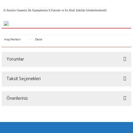
E-Autolye Garantisi İle Siparişleriniz E-Faturalı ve En Hızlı Şekilde Gönderilmektedir.
Araç Markası
:
Dacia
Yorumlar
Taksit Seçenekleri
Bu ürüne ilk yorumu siz yapın!
Önerileriniz
Yorum Yaz
Bu ürünün fiyat bilgisi, resim, ürün açıklamalarında ve diğer konularda yetersiz
gördüğünüz noktaları öneri formunu kullanarak tarafımıza iletebilirsiniz.
Görüş ve önerileriniz için teşekkür ederiz.