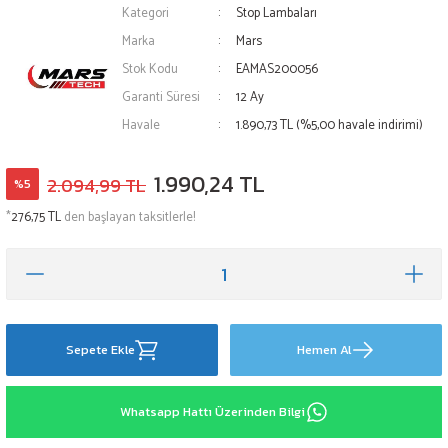
Kategori
Stop Lambaları
Marka
Mars
Stok Kodu
EAMAS200056
Garanti Süresi
12 Ay
Havale
1.890,73 TL (%5,00 havale indirimi)
1.990,24 TL
2.094,99 TL
%5
*
276,75 TL
den başlayan taksitlerle!
Sepete Ekle
Hemen Al
Whatsapp Hattı Üzerinden Bilgi