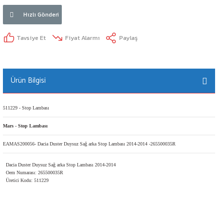
Hızlı Gönderi
Tavsiye Et
Fiyat Alarmı
Paylaş
Ürün Bilgisi
511229 - Stop Lambası
Mars - Stop Lambası
EAMAS200056- Dacia Duster Duysuz Sağ arka Stop Lambası 2014-2014 -265500035R
Dacia Duster Duysuz Sağ arka Stop Lambası 2014-2014
Oem Numarası: 265500035R
Üretici Kodu: 511229