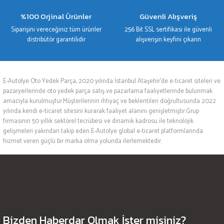
%100 Orjinal Ürünler
Güvenli Alışveriş
Siparişini vereceğiniz tüm ürünler
256 Bit SSL sertifikası ile güvenli
distribütör garantilidir
alışverişin keyfini çıkarın
E-Autolye Oto Yedek Parça, 2020 yılında İstanbul Ataşehir’de e-ticaret siteleri ve
pazaryerlerinde oto yedek parça satış ve pazarlama faaliyetlerinde bulunmak
amacıyla kurulmuştur.Müşterilerinin ihtiyaç ve beklentileri doğrultusunda 2022
yılında kendi e-ticaret sitesini kurarak faaliyet alanını genişletmiştir.Grup
firmasının 50 yıllık sektörel tecrübesi ve dinamik kadrosu ile teknolojik
gelişmeleri yakından takip eden E-Autolye global e-ticaret platformlarında
hizmet veren güçlü bir marka olma yolunda ilerlemektedir.
Bizden Haberdar Olmak İster misiniz?