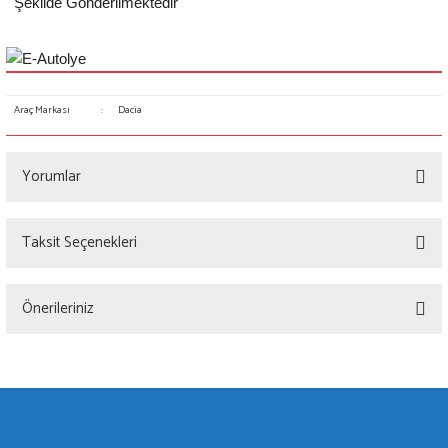
Şekilde Gönderilmektedir
Araç Markası
:
Dacia
Yorumlar
Taksit Seçenekleri
Bu ürüne ilk yorumu siz yapın!
Önerileriniz
Yorum Yaz
Bu ürünün fiyat bilgisi, resim, ürün açıklamalarında ve diğer konularda yetersiz
gördüğünüz noktaları öneri formunu kullanarak tarafımıza iletebilirsiniz.
Görüş ve önerileriniz için teşekkür ederiz.