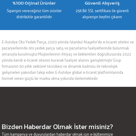
%100 Orjinal Ürünler
Güvenli Alışveriş
Siparişini vereceğiniz tüm ürünler
256 Bit SSL sertifikası ile güvenli
distribütör garantilidir
alışverişin keyfini çıkarın
E-Autolye Oto Yedek Parça, 2020 yılında İstanbul Ataşehir’de e-ticaret siteleri ve
pazaryerlerinde oto yedek parça satış ve pazarlama faaliyetlerinde bulunmak
amacıyla kurulmuştur.Müşterilerinin ihtiyaç ve beklentileri doğrultusunda 2022
yılında kendi e-ticaret sitesini kurarak faaliyet alanını genişletmiştir.Grup
firmasının 50 yıllık sektörel tecrübesi ve dinamik kadrosu ile teknolojik
gelişmeleri yakından takip eden E-Autolye global e-ticaret platformlarında
hizmet veren güçlü bir marka olma yolunda ilerlemektedir.
Bizden Haberdar Olmak İster misiniz?
Tüm kampanya ve duyurulardan haberdar olmak için e-bültenimize