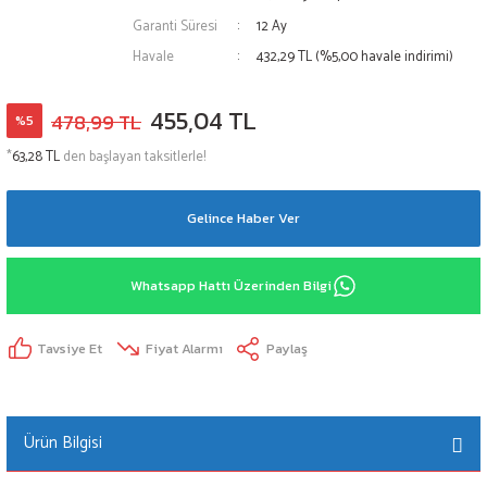
Garanti Süresi
12 Ay
Havale
432,29 TL (%5,00 havale indirimi)
455,04 TL
478,99 TL
%5
*
63,28 TL
den başlayan taksitlerle!
Gelince Haber Ver
Whatsapp Hattı Üzerinden Bilgi
Tavsiye Et
Fiyat Alarmı
Paylaş
Ürün Bilgisi