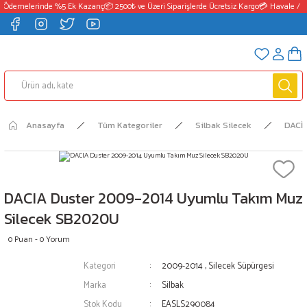
 Ödemelerinde %5 Ek Kazanç
📦 2500₺ ve Üzeri Siparişlerde Ücretsiz Kargo
💳 Havale / E
Anasayfa
Tüm Kategoriler
Silbak Silecek
DACİ
DACIA Duster 2009-2014 Uyumlu Takım Muz
Silecek SB2020U
0 Puan - 0 Yorum
Kategori
2009-2014
,
Silecek Süpürgesi
Marka
Silbak
Stok Kodu
EASLS290084