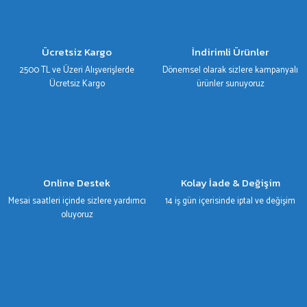
Ürün resmi kalitesiz, bozuk veya görüntülenemiyor.
Ürün açıklamasında eksik bilgiler bulunuyor.
Ürün bilgilerinde hatalar bulunuyor.
Ücretsiz Kargo
İndirimli Ürünler
Ürün fiyatı diğer sitelerden daha pahalı.
2500 TL ve Üzeri Alışverişlerde
Dönemsel olarak sizlere kampanyalı
Bu ürüne benzer farklı alternatifler olmalı.
Ücretsiz Kargo
ürünler sunuyoruz
Gönder
Online Destek
Kolay İade & Değişim
Mesai saatleri içinde sizlere yardımcı
14 iş gün içerisinde iptal ve değişim
oluyoruz