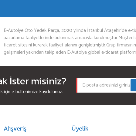
Gönder
E-Autolye Oto Yedek Parça, 2020 yılında İstanbul Ataşehir’de e-tic
pazarlama faaliyetlerinde bulunmak amacıyla kurulmuştur.Müşterileri
ticaret sitesini kurarak faaliyet alanını genişletmiştir.Grup firmasını
gelişmeleri yakından takip eden E-Autolye global e-ticaret platfor
 İster misiniz?
için e-bültenimize kaydolunuz.
Alışveriş
Üyelik