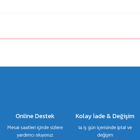
a yetersiz gördüğünüz noktaları öneri formunu kullanarak tarafımıza iletebilirsiniz.
Bu ürüne ilk yorumu siz yapın!
Yorum Yaz
Online Destek
Kolay İade & Değişim
Mesai saatleri içinde sizlere
14 iş gün içerisinde iptal ve
yardımcı oluyoruz
değişim