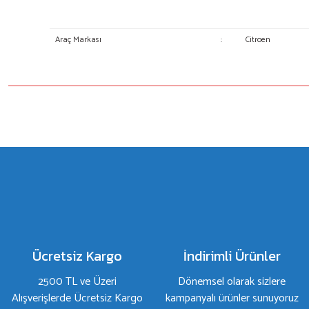
Araç Markası
:
Citroen
Bu ürünün fiyat bilgisi, resim, ürün açıklamalarında ve diğer konulard
Görüş ve önerileriniz için teşekkür ederiz.
Ürün resmi kalitesiz, bozuk veya görüntülenemiyor.
Ürün açıklamasında eksik bilgiler bulunuyor.
Ürün bilgilerinde hatalar bulunuyor.
Ürün fiyatı diğer sitelerden daha pahalı.
Bu ürüne benzer farklı alternatifler olmalı.
Ücretsiz Kargo
İndirimli Ürünler
2500 TL ve Üzeri
Dönemsel olarak sizlere
Alışverişlerde Ücretsiz Kargo
kampanyalı ürünler sunuyoruz