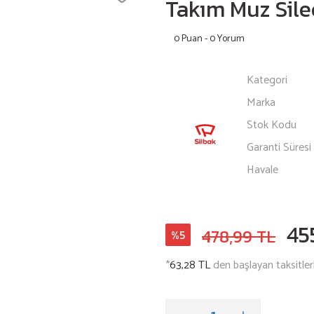
Takım Muz Sil
0 Puan - 0 Yorum
Kategori
Marka
Stok Kodu
Garanti Süresi
Havale
45
478,99 TL
%5
*
63,28 TL
den başlayan taksitler