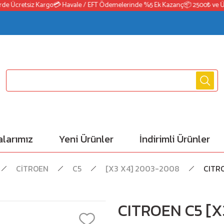
 Ücretsiz Kargo
💳 Havale / EFT Ödemelerinde %5 Ek Kazanç
📦 2500₺ ve Üzeri 
larımız
Yeni Ürünler
İndirimli Ürünler
CİTROEN
C5
[X3 X4] 2003-2008
CITR
CITROEN C5 [X