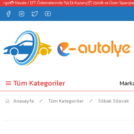
go
💳 Havale / EFT Ödemelerinde %5 Ek Kazanç
📦 2500₺ ve Üzeri Siparişlerde
Tüm Kategoriler
Marka
Anasayfa
Tüm Kategoriler
Silbak Silecek