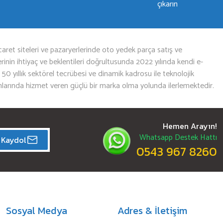
çıkarın
aret siteleri ve pazaryerlerinde oto yedek parça satış ve
nin ihtiyaç ve beklentileri doğrultusunda 2022 yılında kendi e-
n 50 yıllık sektörel tecrübesi ve dinamik kadrosu ile teknolojik
mlarında hizmet veren güçlü bir marka olma yolunda ilerlemektedir.
Hemen Arayın!
Whatsapp Destek Hattı
Kaydol
0543 967 8260
Sosyal Medya
Adres & İletişim