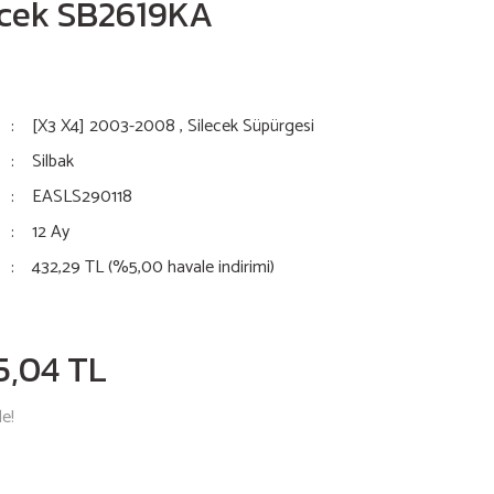
ecek SB2619KA
[X3 X4] 2003-2008
,
Silecek Süpürgesi
Silbak
EASLS290118
12 Ay
432,29 TL (%5,00 havale indirimi)
5,04 TL
le!