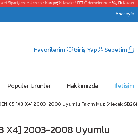
Siparişlerde Ücretsiz Kargo
💳 Havale / EFT Ödemelerinde %5 Ek Kazanç
📦250
Anasayfa
Favorilerim
Giriş Yap
Sepetim
Popüler Ürünler
Hakkımızda
İletişim
OEN C5 [X3 X4] 2003-2008 Uyumlu Takım Muz Silecek SB26
3 X4] 2003-2008 Uyumlu