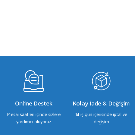
a yetersiz gördüğünüz noktaları öneri formunu kullanarak tarafımıza iletebilirsiniz.
Bu ürüne ilk yorumu siz yapın!
Yorum Yaz
Online Destek
Kolay İade & Değişim
Mesai saatleri içinde sizlere
14 iş gün içerisinde iptal ve
yardımcı oluyoruz
değişim