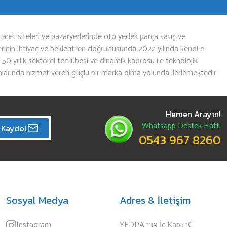
aret siteleri ve pazaryerlerinde oto yedek parça satış ve
nin ihtiyaç ve beklentileri doğrultusunda 2022 yılında kendi e-
n 50 yıllık sektörel tecrübesi ve dinamik kadrosu ile teknolojik
mlarında hizmet veren güçlü bir marka olma yolunda ilerlemektedir.
Hemen Arayın!
Whatsapp Destek Hattı
Kaydol
0543 967 8260
Sosyal Medya
Adres & İletişim
Instagram
YEDPA 139 İç Kapı: 1C