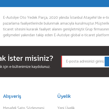
Gönder
E-Autolye Oto Yedek Parça, 2020 yılında İstanbul Ataşehir’de e-tic
pazarlama faaliyetlerinde bulunmak amacıyla kurulmuştur.Müşterileri
ticaret sitesini kurarak faaliyet alanını genişletmiştir.Grup firmasını
gelişmeleri yakından takip eden E-Autolye global e-ticaret platfor
 İster misiniz?
için e-bültenimize kaydolunuz.
Alışveriş
Üyelik
Mesafeli Satış Sözleşmesi
Yeni Üyelik