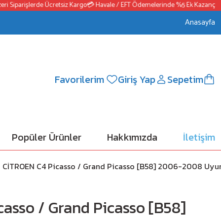
iparişlerde Ücretsiz Kargo
💳 Havale / EFT Ödemelerinde %5 Ek Kazanç
📦2500
Anasayfa
Favorilerim
Giriş Yap
Sepetim
Popüler Ürünler
Hakkımızda
İletişim
CİTROEN C4 Picasso / Grand Picasso [B58] 2006-2008 Uyu
asso / Grand Picasso [B58]