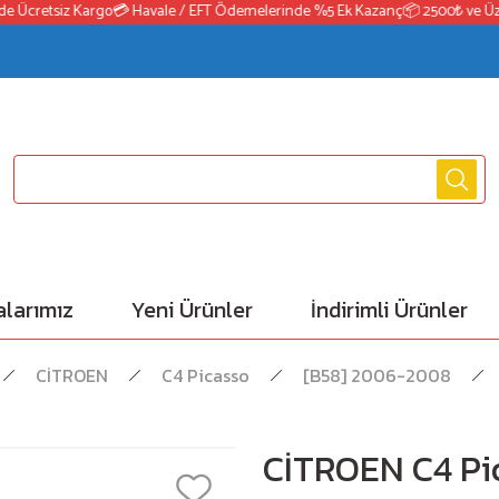
Ücretsiz Kargo
💳 Havale / EFT Ödemelerinde %5 Ek Kazanç
📦 2500₺ ve Üzeri S
larımız
Yeni Ürünler
İndirimli Ürünler
CİTROEN
C4 Picasso
[B58] 2006-2008
CİTROEN C4 Pic