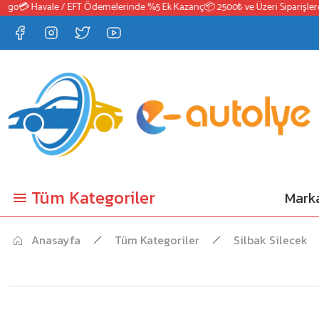
o
💳 Havale / EFT Ödemelerinde %5 Ek Kazanç
📦 2500₺ ve Üzeri Siparişlerde 
Tüm Kategoriler
Marka
Anasayfa
Tüm Kategoriler
Silbak Silecek