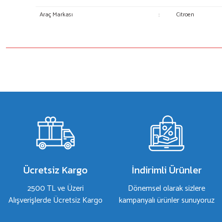
Araç Markası
:
Citroen
Bu ürünün fiyat bilgisi, resim, ürün açıklamalarında ve diğer konulard
Görüş ve önerileriniz için teşekkür ederiz.
Ürün resmi kalitesiz, bozuk veya görüntülenemiyor.
Ürün açıklamasında eksik bilgiler bulunuyor.
Ürün bilgilerinde hatalar bulunuyor.
Ürün fiyatı diğer sitelerden daha pahalı.
Bu ürüne benzer farklı alternatifler olmalı.
Ücretsiz Kargo
İndirimli Ürünler
2500 TL ve Üzeri
Dönemsel olarak sizlere
Alışverişlerde Ücretsiz Kargo
kampanyalı ürünler sunuyoruz