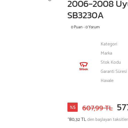
2006-2008 Uyu
SB3230A
0 Puan - 0 Yorum
Kategori
Marka
Stok Kodu
Garanti Süresi
Havale
57
607,99 TL
%5
*
80,32 TL
den başlayan taksitler