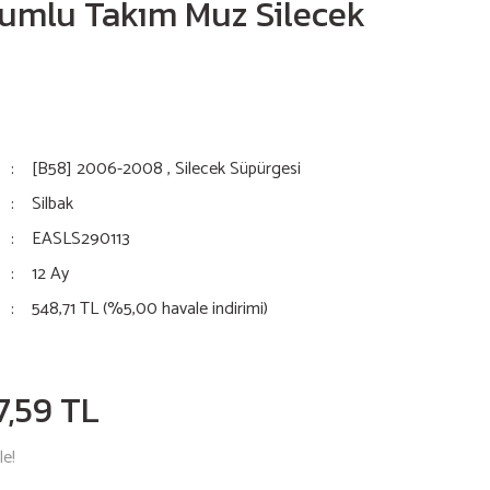
mlu Takım Muz Silecek
[B58] 2006-2008
,
Silecek Süpürgesi
Silbak
EASLS290113
12 Ay
548,71 TL (%5,00 havale indirimi)
7,59 TL
le!