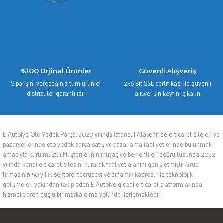
%100 Orjinal Ürünler
Güvenli Alışveriş
Siparişini vereceğiniz tüm ürünler
256 Bit SSL sertifikası ile güvenli
distribütör garantilidir
alışverişin keyfini çıkarın
E-Autolye Oto Yedek Parça, 2020 yılında İstanbul Ataşehir’de e-ticaret siteleri ve
pazaryerlerinde oto yedek parça satış ve pazarlama faaliyetlerinde bulunmak
amacıyla kurulmuştur.Müşterilerinin ihtiyaç ve beklentileri doğrultusunda 2022
yılında kendi e-ticaret sitesini kurarak faaliyet alanını genişletmiştir.Grup
firmasının 50 yıllık sektörel tecrübesi ve dinamik kadrosu ile teknolojik
gelişmeleri yakından takip eden E-Autolye global e-ticaret platformlarında
hizmet veren güçlü bir marka olma yolunda ilerlemektedir.