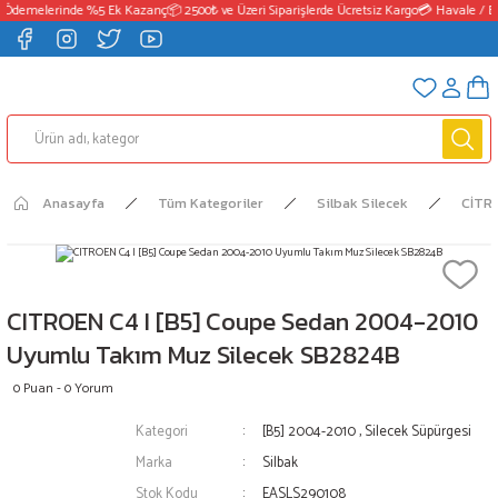
 Ödemelerinde %5 Ek Kazanç
📦 2500₺ ve Üzeri Siparişlerde Ücretsiz Kargo
💳 Havale / E
Anasayfa
Tüm Kategoriler
Silbak Silecek
CİTR
CITROEN C4 I [B5] Coupe Sedan 2004-2010
Uyumlu Takım Muz Silecek SB2824B
0 Puan - 0 Yorum
Kategori
[B5] 2004-2010
,
Silecek Süpürgesi
Marka
Silbak
Stok Kodu
EASLS290108