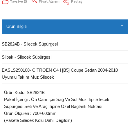
Tavsiye Et
Fiyat Alarmı
Paylaş
Ürün Bilgisi
SB2824B - Silecek Süpürgesi
Silbak - Silecek Süpürgesi
EASLS290108- CITROEN C4 I [B5] Coupe Sedan 2004-2010
Uyumlu Takım Muz Silecek
Ürün Kodu: SB2824B
Paket İçeriği : Ön Cam İçin Sağ Ve Sol Muz Tipi Silecek
Süpürgesi Seti Ve Araç Tipine Özel Bağlantı Noktası.
Ürün Ölçüleri : 700+600mm
(Pakete Silecek Kolu Dahil Değildir.)