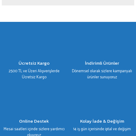
Yorum Yaz
Bu ürünün fiyat bilgisi, resim, ürün açıklamalarında ve diğer konularda yetersiz
gördüğünüz noktaları öneri formunu kullanarak tarafımıza iletebilirsiniz.
Görüş ve önerileriniz için teşekkür ederiz.
Ürün resmi kalitesiz, bozuk veya görüntülenemiyor.
Ürün açıklamasında eksik bilgiler bulunuyor.
Ürün bilgilerinde hatalar bulunuyor.
Ücretsiz Kargo
İndirimli Ürünler
Ürün fiyatı diğer sitelerden daha pahalı.
2500 TL ve Üzeri Alışverişlerde
Dönemsel olarak sizlere kampanyalı
Bu ürüne benzer farklı alternatifler olmalı.
Ücretsiz Kargo
ürünler sunuyoruz
Gönder
Online Destek
Kolay İade & Değişim
Mesai saatleri içinde sizlere yardımcı
14 iş gün içerisinde iptal ve değişim
oluyoruz