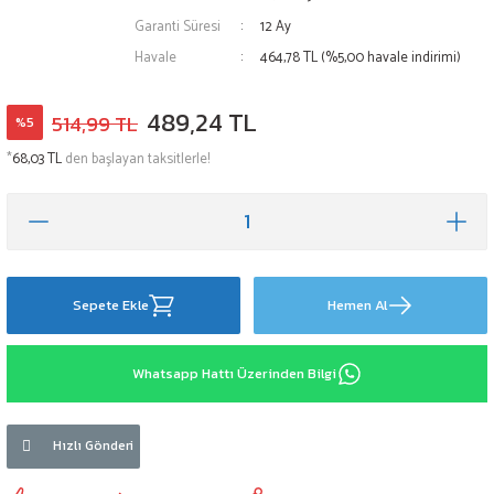
Garanti Süresi
12 Ay
Havale
464,78 TL (%5,00 havale indirimi)
489,24 TL
514,99 TL
%5
*
68,03 TL
den başlayan taksitlerle!
Sepete Ekle
Hemen Al
Whatsapp Hattı Üzerinden Bilgi
Hızlı Gönderi