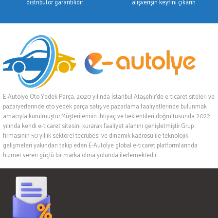
distribütör garantilidir
alışverişin keyfini çıkarın
E-Autolye Oto Yedek Parça, 2020 yılında İstanbul Ataşehir’de e-ticaret siteleri ve
pazaryerlerinde oto yedek parça satış ve pazarlama faaliyetlerinde bulunmak
amacıyla kurulmuştur.Müşterilerinin ihtiyaç ve beklentileri doğrultusunda 2022
yılında kendi e-ticaret sitesini kurarak faaliyet alanını genişletmiştir.Grup
firmasının 50 yıllık sektörel tecrübesi ve dinamik kadrosu ile teknolojik
gelişmeleri yakından takip eden E-Autolye global e-ticaret platformlarında
hizmet veren güçlü bir marka olma yolunda ilerlemektedir.