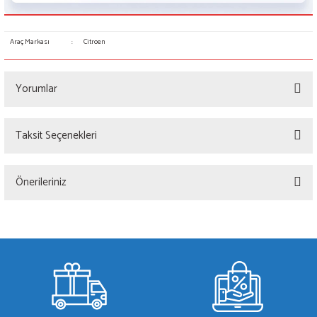
Araç Markası
:
Citroen
Yorumlar
Taksit Seçenekleri
Bu ürüne ilk yorumu siz yapın!
Önerileriniz
Yorum Yaz
Bu ürünün fiyat bilgisi, resim, ürün açıklamalarında ve diğer konularda yetersiz
gördüğünüz noktaları öneri formunu kullanarak tarafımıza iletebilirsiniz.
Görüş ve önerileriniz için teşekkür ederiz.
Ürün resmi kalitesiz, bozuk veya görüntülenemiyor.
Ürün açıklamasında eksik bilgiler bulunuyor.