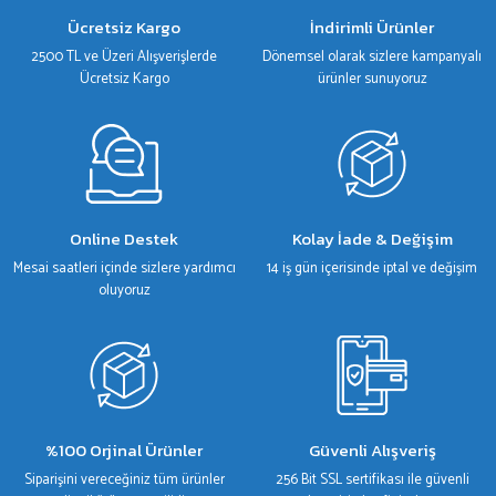
Ürün bilgilerinde hatalar bulunuyor.
Ücretsiz Kargo
İndirimli Ürünler
Ürün fiyatı diğer sitelerden daha pahalı.
2500 TL ve Üzeri Alışverişlerde
Dönemsel olarak sizlere kampanyalı
Bu ürüne benzer farklı alternatifler olmalı.
Ücretsiz Kargo
ürünler sunuyoruz
Gönder
Online Destek
Kolay İade & Değişim
Mesai saatleri içinde sizlere yardımcı
14 iş gün içerisinde iptal ve değişim
oluyoruz
%100 Orjinal Ürünler
Güvenli Alışveriş
Siparişini vereceğiniz tüm ürünler
256 Bit SSL sertifikası ile güvenli