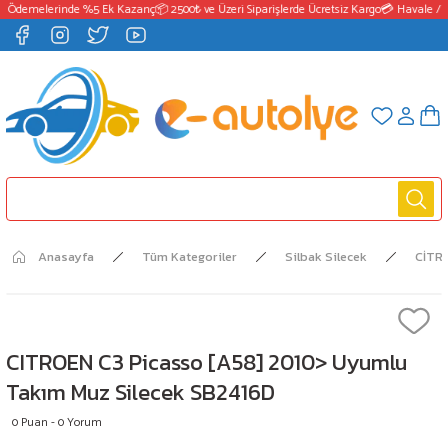
 Ödemelerinde %5 Ek Kazanç
📦 2500₺ ve Üzeri Siparişlerde Ücretsiz Kargo
💳 Havale / E
Anasayfa
Tüm Kategoriler
Silbak Silecek
CİTR
CITROEN C3 Picasso [A58] 2010> Uyumlu
Takım Muz Silecek SB2416D
0 Puan - 0 Yorum