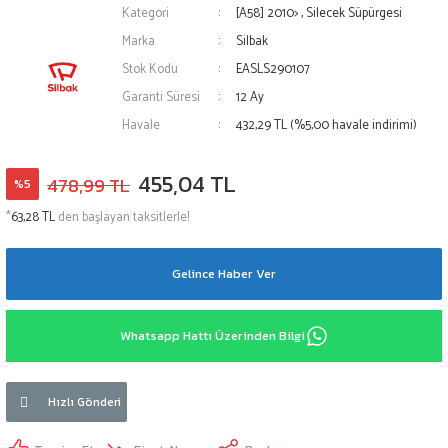
Kategori
[A58] 2010>
,
Silecek Süpürgesi
Marka
Silbak
Stok Kodu
EASLS290107
Garanti Süresi
12 Ay
Havale
432,29 TL (%5,00 havale indirimi)
455,04 TL
478,99 TL
%5
*
63,28 TL
den başlayan taksitlerle!
Gelince Haber Ver
Whatsapp Hattı Üzerinden Bilgi
Hızlı Gönderi