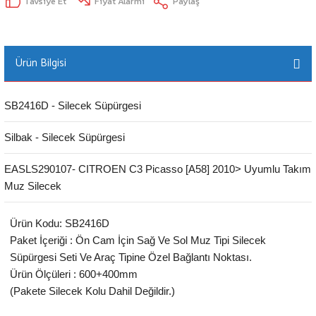
Tavsiye Et
Fiyat Alarmı
Paylaş
Ürün Bilgisi
SB2416D - Silecek Süpürgesi
Silbak - Silecek Süpürgesi
EASLS290107- CITROEN C3 Picasso [A58] 2010> Uyumlu Takım
Muz Silecek
Ürün Kodu: SB2416D
Paket İçeriği : Ön Cam İçin Sağ Ve Sol Muz Tipi Silecek
Süpürgesi Seti Ve Araç Tipine Özel Bağlantı Noktası.
Ürün Ölçüleri : 600+400mm
(Pakete Silecek Kolu Dahil Değildir.)