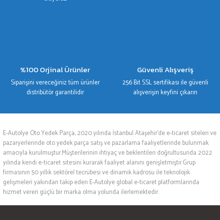
%100 Orjinal Ürünler
Güvenli Alışveriş
Siparişini vereceğiniz tüm ürünler
256 Bit SSL sertifikası ile güvenli
distribütör garantilidir
alışverişin keyfini çıkarın
E-Autolye Oto Yedek Parça, 2020 yılında İstanbul Ataşehir’de e-ticaret siteleri ve
pazaryerlerinde oto yedek parça satış ve pazarlama faaliyetlerinde bulunmak
amacıyla kurulmuştur.Müşterilerinin ihtiyaç ve beklentileri doğrultusunda 2022
yılında kendi e-ticaret sitesini kurarak faaliyet alanını genişletmiştir.Grup
firmasının 50 yıllık sektörel tecrübesi ve dinamik kadrosu ile teknolojik
gelişmeleri yakından takip eden E-Autolye global e-ticaret platformlarında
hizmet veren güçlü bir marka olma yolunda ilerlemektedir.