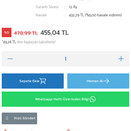
Garanti Süresi
12 Ay
Havale
432,29 TL (%5,00 havale indirimi)
455,04 TL
478,99 TL
%5
*
63,28 TL
den başlayan taksitlerle!
Sepete Ekle
Hemen Al
Whatsapp Hattı Üzerinden Bilgi
Hızlı Gönderi