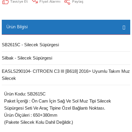
Tavsiye Et
Fiyat Alarmı
Paylaş
Ürün Bilgisi
SB2615C - Silecek Süpürgesi
Silbak - Silecek Süpürgesi
EASLS290104- CITROEN C3 III [B618] 2016> Uyumlu Takım Muz
Silecek
Ürün Kodu: SB2615C
Paket İçeriği : Ön Cam İçin Sağ Ve Sol Muz Tipi Silecek
Süpürgesi Seti Ve Araç Tipine Özel Bağlantı Noktası.
Ürün Ölçüleri : 650+380mm
(Pakete Silecek Kolu Dahil Değildir.)