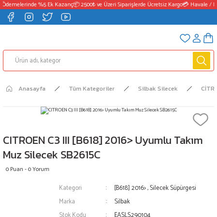
 Ödemelerinde %5 Ek Kazanç
📦 2500₺ ve Üzeri Siparişlerde Ücretsiz Kargo
💳 Havale / E
Anasayfa
Tüm Kategoriler
Silbak Silecek
CİTR
CITROEN C3 III [B618] 2016> Uyumlu Takım
Muz Silecek SB2615C
0 Puan - 0 Yorum
Kategori
[B618] 2016>
,
Silecek Süpürgesi
Marka
Silbak
Stok Kodu
EASLS290104