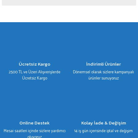
Yorum Yaz
Bu ürünün fiyat bilgisi, resim, ürün açıklamalarında ve diğer konularda yetersiz
gördüğünüz noktaları öneri formunu kullanarak tarafımıza iletebilirsiniz.
Görüş ve önerileriniz için teşekkür ederiz.
Ürün resmi kalitesiz, bozuk veya görüntülenemiyor.
Ürün açıklamasında eksik bilgiler bulunuyor.
Ürün bilgilerinde hatalar bulunuyor.
Ücretsiz Kargo
İndirimli Ürünler
Ürün fiyatı diğer sitelerden daha pahalı.
2500 TL ve Üzeri Alışverişlerde
Dönemsel olarak sizlere kampanyalı
Bu ürüne benzer farklı alternatifler olmalı.
Ücretsiz Kargo
ürünler sunuyoruz
Gönder
Online Destek
Kolay İade & Değişim
Mesai saatleri içinde sizlere yardımcı
14 iş gün içerisinde iptal ve değişim
oluyoruz