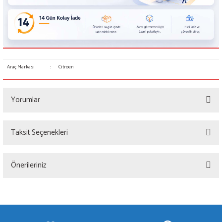
Araç Markası
:
Citroen
Yorumlar
Taksit Seçenekleri
Bu ürüne ilk yorumu siz yapın!
Önerileriniz
Yorum Yaz
Bu ürünün fiyat bilgisi, resim, ürün açıklamalarında ve diğer konularda yetersiz
gördüğünüz noktaları öneri formunu kullanarak tarafımıza iletebilirsiniz.
Görüş ve önerileriniz için teşekkür ederiz.