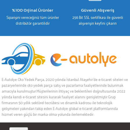
%100 Orjinal Ürünler
Güvenli Alışveriş
Siparişini vereceğiniz tüm ürünler
256 Bit SSL sertifikası ile güvenli
distribütör garantilidir
alışverişin keyfini çıkarın
E-Autolye Oto Yedek Parça, 2020 yılında İstanbul Ataşehir’de e-ticaret siteleri ve
pazaryerlerinde oto yedek parça satış ve pazarlama faaliyetlerinde bulunmak
amacıyla kurulmuştur.Müşterilerinin ihtiyaç ve beklentileri doğrultusunda 2022
yılında kendi e-ticaret sitesini kurarak faaliyet alanını genişletmiştir.Grup
firmasının 50 yıllık sektörel tecrübesi ve dinamik kadrosu ile teknolojik
gelişmeleri yakından takip eden E-Autolye global e-ticaret platformlarında
hizmet veren güçlü bir marka olma yolunda ilerlemektedir.