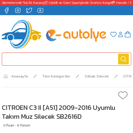
Ödemelerinde %5 Ek Kazanç
📦 2500₺ ve Üzeri Siparişlerde Ücretsiz Kargo
💳 Havale / EF
Anasayfa
Tüm Kategoriler
Silbak Silecek
CİTR
CITROEN C3 II [A51] 2009-2016 Uyumlu
Takım Muz Silecek SB2616D
0 Puan - 0 Yorum