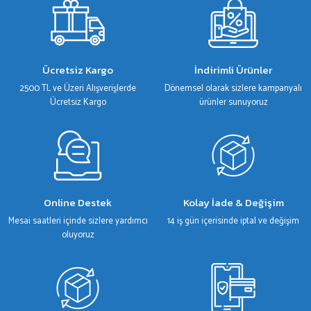
Ürün resmi kalitesiz, bozuk veya görüntülenemiyor.
Ürün açıklamasında eksik bilgiler bulunuyor.
Ürün bilgilerinde hatalar bulunuyor.
Ücretsiz Kargo
İndirimli Ürünler
Ürün fiyatı diğer sitelerden daha pahalı.
2500 TL ve Üzeri Alışverişlerde
Dönemsel olarak sizlere kampanyalı
Bu ürüne benzer farklı alternatifler olmalı.
Ücretsiz Kargo
ürünler sunuyoruz
Gönder
Online Destek
Kolay İade & Değişim
Mesai saatleri içinde sizlere yardımcı
14 iş gün içerisinde iptal ve değişim
oluyoruz