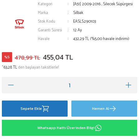
Kategori
[A51] 2009-2016
,
Silecek Süpürgesi
Marka
Silbak
Stok Kodu
EASLS290103
Garanti Süresi
12 Ay
Havale
432,29 TL (%5,00 havale indirimi)
455,04 TL
478,99 TL
%5
*
63,28 TL
den başlayan taksitlerle!
Sepete Ekle
Hemen Al
Whatsapp Hattı Üzerinden Bilgi