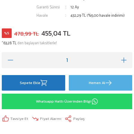
Garanti Süresi
12 Ay
Havale
432,29 TL (%5,00 havale indirimi)
455,04 TL
478,99 TL
%5
*
63,28 TL
den başlayan taksitlerle!
Sepete Ekle
Hemen Al
Whatsapp Hattı Üzerinden Bilgi
Tavsiye Et
Fiyat Alarmı
Paylaş