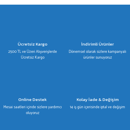
gördüğünüz noktaları öneri formunu kullanarak tarafımıza iletebilirsiniz.
Görüş ve önerileriniz için teşekkür ederiz.
Ürün resmi kalitesiz, bozuk veya görüntülenemiyor.
Ürün açıklamasında eksik bilgiler bulunuyor.
Ürün bilgilerinde hatalar bulunuyor.
Ücretsiz Kargo
İndirimli Ürünler
Ürün fiyatı diğer sitelerden daha pahalı.
2500 TL ve Üzeri Alışverişlerde
Dönemsel olarak sizlere kampanyalı
Bu ürüne benzer farklı alternatifler olmalı.
Ücretsiz Kargo
ürünler sunuyoruz
Gönder
Online Destek
Kolay İade & Değişim
Mesai saatleri içinde sizlere yardımcı
14 iş gün içerisinde iptal ve değişim
oluyoruz