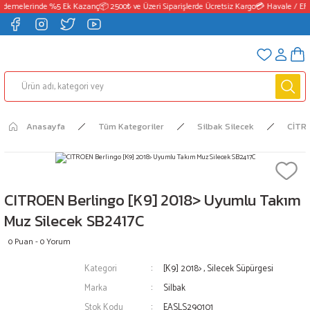
Ödemelerinde %5 Ek Kazanç
📦 2500₺ ve Üzeri Siparişlerde Ücretsiz Kargo
💳 Havale / EF
Anasayfa
Tüm Kategoriler
Silbak Silecek
CİTR
CITROEN Berlingo [K9] 2018> Uyumlu Takım
Muz Silecek SB2417C
0 Puan - 0 Yorum
Kategori
[K9] 2018>
,
Silecek Süpürgesi
Marka
Silbak
Stok Kodu
EASLS290101