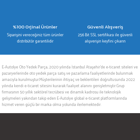
%100 Orjinal Ürünler
Güvenli Alışveriş
Siparişini vereceğiniz tüm ürünler
256 Bit SSL sertifikası ile güvenli
distribütör garantilidir
alışverişin keyfini çıkarın
E-Autolye Oto Yedek Parça, 2020 yılında İstanbul Ataşehir’de e-ticaret siteleri ve
pazaryerlerinde oto yedek parça satış ve pazarlama faaliyetlerinde bulunmak
amacıyla kurulmuştur.Müşterilerinin ihtiyaç ve beklentileri doğrultusunda 2022
yılında kendi e-ticaret sitesini kurarak faaliyet alanını genişletmiştir.Grup
firmasının 50 yıllık sektörel tecrübesi ve dinamik kadrosu ile teknolojik
gelişmeleri yakından takip eden E-Autolye global e-ticaret platformlarında
hizmet veren güçlü bir marka olma yolunda ilerlemektedir.