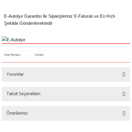
E-Autolye Garantisi İle Siparişleriniz E-Faturalı ve En Hızlı
Şekilde Gönderilmektedir
Araç Markası
:
Citroen
Yorumlar
Taksit Seçenekleri
Bu ürüne ilk yorumu siz yapın!
Önerileriniz
Yorum Yaz
Bu ürünün fiyat bilgisi, resim, ürün açıklamalarında ve diğer konularda yetersiz