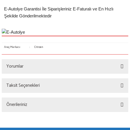
E-Autolye Garantisi İle Siparişleriniz E-Faturalı ve En Hızlı
Şekilde Gönderilmektedir
Araç Markası
:
Citroen
Yorumlar
Taksit Seçenekleri
Bu ürüne ilk yorumu siz yapın!
Önerileriniz
Yorum Yaz
Bu ürünün fiyat bilgisi, resim, ürün açıklamalarında ve diğer konularda yetersiz
gördüğünüz noktaları öneri formunu kullanarak tarafımıza iletebilirsiniz.