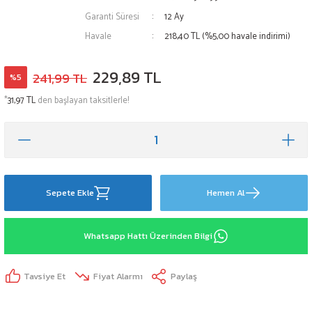
Garanti Süresi
12 Ay
Havale
218,40 TL (%5,00 havale indirimi)
229,89 TL
241,99 TL
%5
*
31,97 TL
den başlayan taksitlerle!
Sepete Ekle
Hemen Al
Whatsapp Hattı Üzerinden Bilgi
Tavsiye Et
Fiyat Alarmı
Paylaş