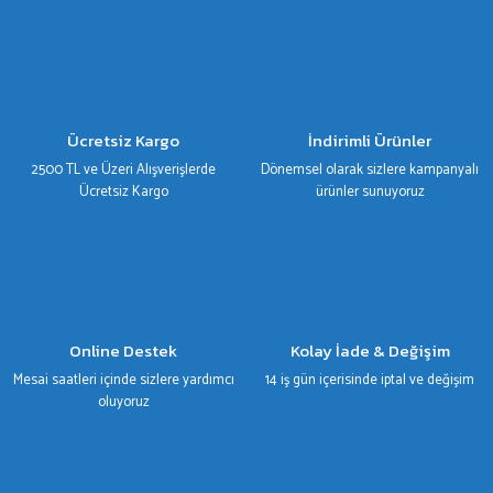
Görüş ve önerileriniz için teşekkür ederiz.
Ürün resmi kalitesiz, bozuk veya görüntülenemiyor.
Ürün açıklamasında eksik bilgiler bulunuyor.
Ürün bilgilerinde hatalar bulunuyor.
Ücretsiz Kargo
İndirimli Ürünler
Ürün fiyatı diğer sitelerden daha pahalı.
2500 TL ve Üzeri Alışverişlerde
Dönemsel olarak sizlere kampanyalı
Bu ürüne benzer farklı alternatifler olmalı.
Ücretsiz Kargo
ürünler sunuyoruz
Gönder
Online Destek
Kolay İade & Değişim
Mesai saatleri içinde sizlere yardımcı
14 iş gün içerisinde iptal ve değişim
oluyoruz