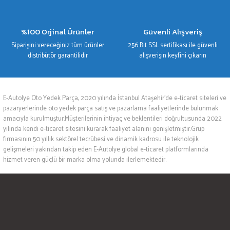
%100 Orjinal Ürünler
Güvenli Alışveriş
Siparişini vereceğiniz tüm ürünler
256 Bit SSL sertifikası ile güvenli
distribütör garantilidir
alışverişin keyfini çıkarın
E-Autolye Oto Yedek Parça, 2020 yılında İstanbul Ataşehir’de e-ticaret siteleri ve
pazaryerlerinde oto yedek parça satış ve pazarlama faaliyetlerinde bulunmak
amacıyla kurulmuştur.Müşterilerinin ihtiyaç ve beklentileri doğrultusunda 2022
yılında kendi e-ticaret sitesini kurarak faaliyet alanını genişletmiştir.Grup
firmasının 50 yıllık sektörel tecrübesi ve dinamik kadrosu ile teknolojik
gelişmeleri yakından takip eden E-Autolye global e-ticaret platformlarında
hizmet veren güçlü bir marka olma yolunda ilerlemektedir.