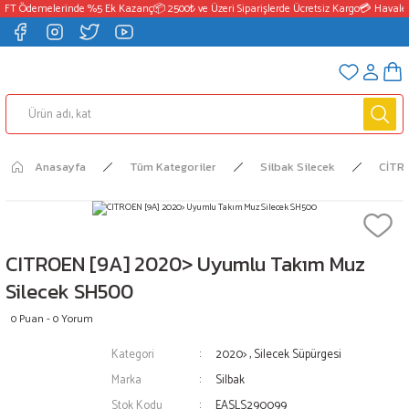
EFT Ödemelerinde %5 Ek Kazanç
📦 2500₺ ve Üzeri Siparişlerde Ücretsiz Kargo
💳 Havale 
Anasayfa
Tüm Kategoriler
Silbak Silecek
CİTR
CITROEN [9A] 2020> Uyumlu Takım Muz
Silecek SH500
0 Puan - 0 Yorum
Kategori
2020>
,
Silecek Süpürgesi
Marka
Silbak
Stok Kodu
EASLS290099