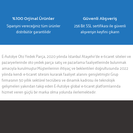
%100 Orjinal Ürünler
Güvenli Alışveriş
Siparişini vereceğiniz tüm ürünler
256 Bit SSL sertifikası ile güvenli
distribütör garantilidir
alışverişin keyfini çıkarın
E-Autolye Oto Yedek Parça, 2020 yılında İstanbul Ataşehir’de e-ticaret siteleri ve
pazaryerlerinde oto yedek parça satış ve pazarlama faaliyetlerinde bulunmak
amacıyla kurulmuştur.Müşterilerinin ihtiyaç ve beklentileri doğrultusunda 2022
yılında kendi e-ticaret sitesini kurarak faaliyet alanını genişletmiştir.Grup
firmasının 50 yıllık sektörel tecrübesi ve dinamik kadrosu ile teknolojik
gelişmeleri yakından takip eden E-Autolye global e-ticaret platformlarında
hizmet veren güçlü bir marka olma yolunda ilerlemektedir.