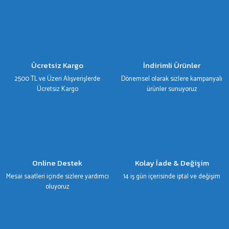
Görüş ve önerileriniz için teşekkür ederiz.
Ürün resmi kalitesiz, bozuk veya görüntülenemiyor.
Ürün açıklamasında eksik bilgiler bulunuyor.
Ürün bilgilerinde hatalar bulunuyor.
Ücretsiz Kargo
İndirimli Ürünler
Ürün fiyatı diğer sitelerden daha pahalı.
2500 TL ve Üzeri Alışverişlerde
Dönemsel olarak sizlere kampanyalı
Bu ürüne benzer farklı alternatifler olmalı.
Ücretsiz Kargo
ürünler sunuyoruz
Gönder
Online Destek
Kolay İade & Değişim
Mesai saatleri içinde sizlere yardımcı
14 iş gün içerisinde iptal ve değişim
oluyoruz