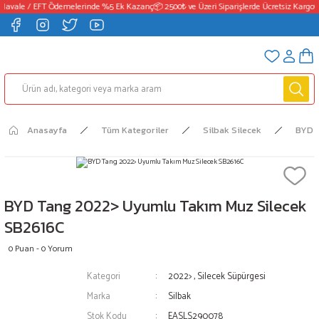
avale / EFT Ödemelerinde %5 Ek Kazanç
📦 2500₺ ve Üzeri Siparişlerde Ücretsiz Kargo
💳
Anasayfa
Tüm Kategoriler
Silbak Silecek
BYD
BYD Tang 2022> Uyumlu Takım Muz Silecek
SB2616C
0 Puan - 0 Yorum
Kategori
2022>
,
Silecek Süpürgesi
Marka
Silbak
Stok Kodu
EASLS290078