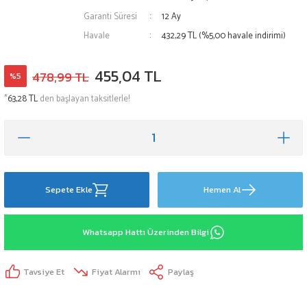
Garanti Süresi
12 Ay
Havale
432,29 TL (%5,00 havale indirimi)
455,04 TL
478,99 TL
%5
*
63,28 TL
den başlayan taksitlerle!
Sepete Ekle
Hemen Al
Whatsapp Hattı Üzerinden Bilgi
Tavsiye Et
Fiyat Alarmı
Paylaş