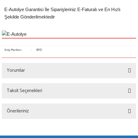
E-Autolye Garantisi İle Siparişleriniz E-Faturalı ve En Hızlı
Şekilde Gönderilmektedir
Araç Markası
:
BYD
Yorumlar
Taksit Seçenekleri
Bu ürüne ilk yorumu siz yapın!
Önerileriniz
Yorum Yaz
Bu ürünün fiyat bilgisi, resim, ürün açıklamalarında ve diğer konularda yetersiz
gördüğünüz noktaları öneri formunu kullanarak tarafımıza iletebilirsiniz.