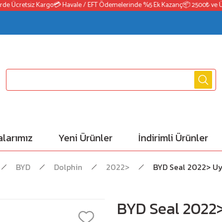
e Ücretsiz Kargo
💳 Havale / EFT Ödemelerinde %5 Ek Kazanç
📦 2500₺ ve Üzer
larımız
Yeni Ürünler
İndirimli Ürünler
BYD
Dolphin
2022>
BYD Seal 2022> Uy
BYD Seal 2022