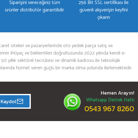
Siparişini vereceğiniz tüm
256 Bit SSL sertifikası ile
ürünler distribütör garantilidir
güvenli alışverişin keyfini
çıkarın
aret siteleri ve pazaryerlerinde oto yedek parça satış ve
nin ihtiyaç ve beklentileri doğrultusunda 2022 yılında kendi e-
n 50 yıllık sektörel tecrübesi ve dinamik kadrosu ile teknolojik
mlarında hizmet veren güçlü bir marka olma yolunda ilerlemektedir.
Hemen Arayın!
Whatsapp Destek Hattı
Kaydol
0543 967 8260