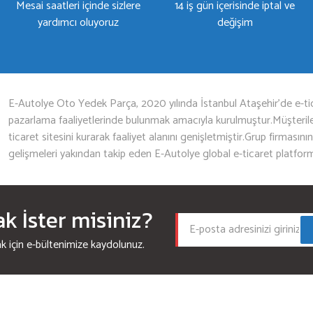
Mesai saatleri içinde sizlere
14 iş gün içerisinde iptal ve
yardımcı oluyoruz
değişim
Gönder
E-Autolye Oto Yedek Parça, 2020 yılında İstanbul Ataşehir’de e-tic
pazarlama faaliyetlerinde bulunmak amacıyla kurulmuştur.Müşterileri
ticaret sitesini kurarak faaliyet alanını genişletmiştir.Grup firmasını
gelişmeleri yakından takip eden E-Autolye global e-ticaret platfor
 İster misiniz?
için e-bültenimize kaydolunuz.