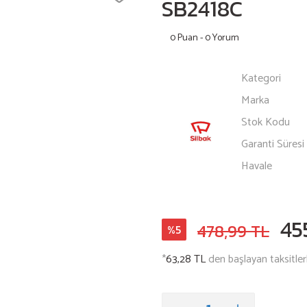
SB2418C
0 Puan - 0 Yorum
Kategori
Marka
Stok Kodu
Garanti Süresi
Havale
45
478,99 TL
%5
*
63,28 TL
den başlayan taksitler