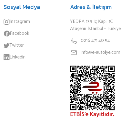
Sosyal Medya
Adres & İletişim
Instagram
YEDPA 139 İç Kapı: 1C
Ataşehir İstanbul - Türkiye
Facebook
0216 471 40 54
Twitter
info@e-autolye.com
Linkedin