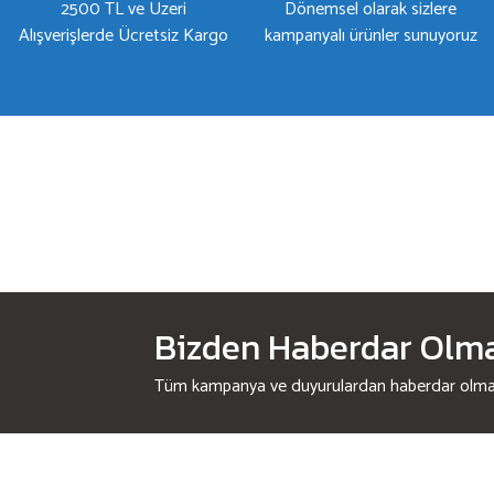
2500 TL ve Üzeri
Dönemsel olarak sizlere
Alışverişlerde Ücretsiz Kargo
kampanyalı ürünler sunuyoruz
Bizden Haberdar Olmak
Tüm kampanya ve duyurulardan haberdar olmak 