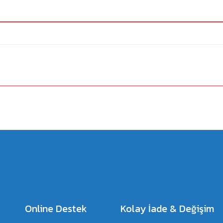
a yetersiz gördüğünüz noktaları öneri formunu kullanarak tarafımıza iletebilirsiniz.
Bu ürüne ilk yorumu siz yapın!
Yorum Yaz
Online Destek
Kolay İade & Değişim