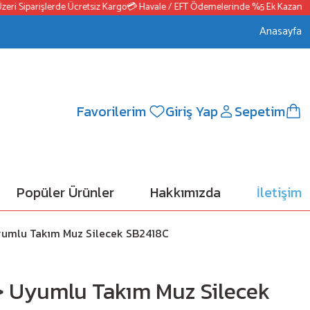
i Siparişlerde Ücretsiz Kargo
💳 Havale / EFT Ödemelerinde %5 Ek Kazanç
📦2
Anasayfa
Favorilerim
Giriş Yap
Sepetim
Popüler Ürünler
Hakkımızda
İletişim
umlu Takım Muz Silecek SB2418C
> Uyumlu Takım Muz Silecek