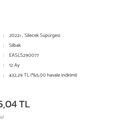
2022>
,
Silecek Süpürgesi
Silbak
EASLS290077
12 Ay
432,29 TL (%5,00 havale indirimi)
5,04 TL
le!