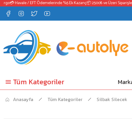
rgo
💳 Havale / EFT Ödemelerinde %5 Ek Kazanç
📦 2500₺ ve Üzeri Siparişlerd
Tüm Kategoriler
Marka
Anasayfa
Tüm Kategoriler
Silbak Silecek