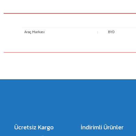
Araç Markası
:
BYD
Bu ürünün fiyat bilgisi, resim, ürün açıklamalarında ve diğer konulard
Görüş ve önerileriniz için teşekkür ederiz.
Ürün resmi kalitesiz, bozuk veya görüntülenemiyor.
Ürün açıklamasında eksik bilgiler bulunuyor.
Ürün bilgilerinde hatalar bulunuyor.
Ürün fiyatı diğer sitelerden daha pahalı.
Bu ürüne benzer farklı alternatifler olmalı.
Ücretsiz Kargo
İndirimli Ürünler