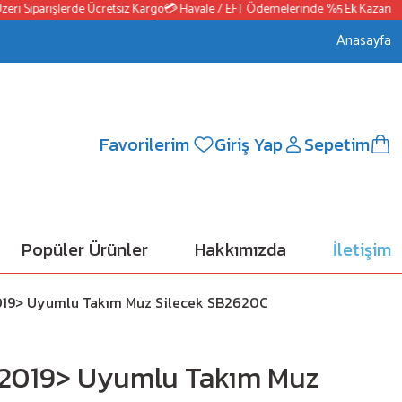
i Siparişlerde Ücretsiz Kargo
💳 Havale / EFT Ödemelerinde %5 Ek Kazanç
📦2
Anasayfa
Favorilerim
Giriş Yap
Sepetim
Popüler Ürünler
Hakkımızda
İletişim
19> Uyumlu Takım Muz Silecek SB2620C
2019> Uyumlu Takım Muz