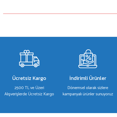
Bu ürünün fiyat bilgisi, resim, ürün açıklamalarında ve diğer konulard
Görüş ve önerileriniz için teşekkür ederiz.
Ürün resmi kalitesiz, bozuk veya görüntülenemiyor.
Ürün açıklamasında eksik bilgiler bulunuyor.
Ürün bilgilerinde hatalar bulunuyor.
Ürün fiyatı diğer sitelerden daha pahalı.
Bu ürüne benzer farklı alternatifler olmalı.
Ücretsiz Kargo
İndirimli Ürünler
2500 TL ve Üzeri
Dönemsel olarak sizlere
Alışverişlerde Ücretsiz Kargo
kampanyalı ürünler sunuyoruz