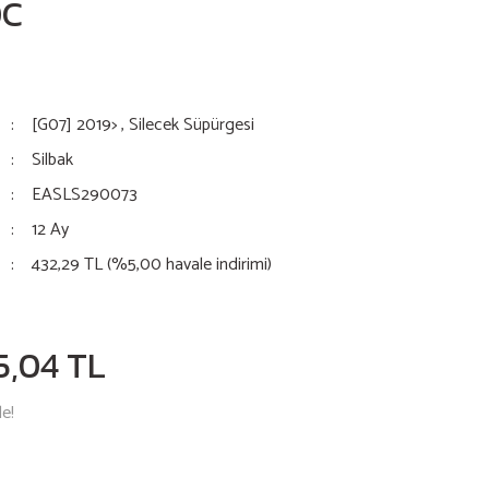
0C
[G07] 2019>
,
Silecek Süpürgesi
Silbak
EASLS290073
12 Ay
432,29 TL (%5,00 havale indirimi)
5,04 TL
le!