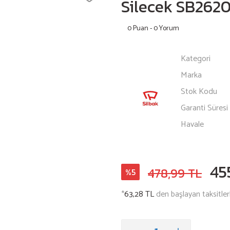
Silecek SB262
0 Puan - 0 Yorum
Kategori
Marka
Stok Kodu
Garanti Süresi
Havale
45
478,99 TL
%5
*
63,28 TL
den başlayan taksitler