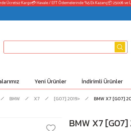
e Ücretsiz Kargo
💳 Havale / EFT Ödemelerinde %5 Ek Kazanç
📦 2500₺ ve Üzer
larımız
Yeni Ürünler
İndirimli Ürünler
BMW
X7
[G07] 2019>
BMW X7 [G07] 20
BMW X7 [G07] 