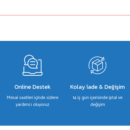
a yetersiz gördüğünüz noktaları öneri formunu kullanarak tarafımıza iletebilirsiniz.
Bu ürüne ilk yorumu siz yapın!
Yorum Yaz
Online Destek
Kolay İade & Değişim
Mesai saatleri içinde sizlere
14 iş gün içerisinde iptal ve
yardımcı oluyoruz
değişim
Gönder