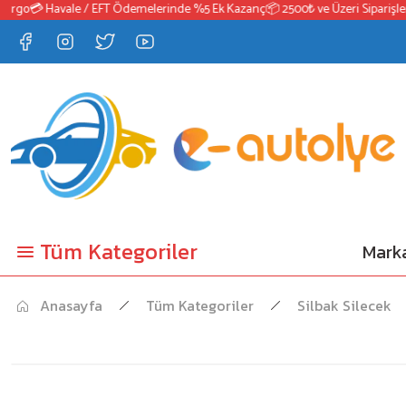
rgo
💳 Havale / EFT Ödemelerinde %5 Ek Kazanç
📦 2500₺ ve Üzeri Siparişlerd
Tüm Kategoriler
Marka
Anasayfa
Tüm Kategoriler
Silbak Silecek