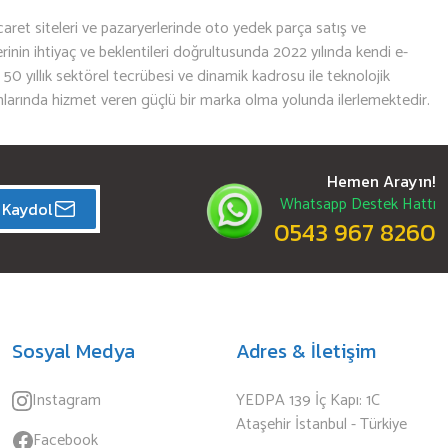
aret siteleri ve pazaryerlerinde oto yedek parça satış ve
nin ihtiyaç ve beklentileri doğrultusunda 2022 yılında kendi e-
n 50 yıllık sektörel tecrübesi ve dinamik kadrosu ile teknolojik
mlarında hizmet veren güçlü bir marka olma yolunda ilerlemektedir.
Hemen Arayın!
Whatsapp Destek Hattı
Kaydol
0543 967 8260
Sosyal Medya
Adres & İletişim
Instagram
YEDPA 139 İç Kapı: 1C
Ataşehir İstanbul - Türkiye
Facebook