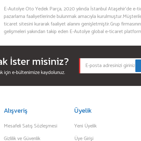
E-Autolye Oto Yedek Parça, 2020 yılında İstanbul Ataşehir’de e-tic
pazarlama faaliyetlerinde bulunmak amacıyla kurulmuştur.Müşterileri
ticaret sitesini kurarak faaliyet alanını genişletmiştir.Grup firmasını
gelişmeleri yakından takip eden E-Autolye global e-ticaret platfor
 İster misiniz?
için e-bültenimize kaydolunuz.
Alışveriş
Üyelik
Mesafeli Satış Sözleşmesi
Yeni Üyelik
Gizlilik ve Güvenlik
Üye Girişi