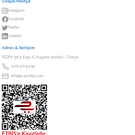
Sosyal Medya
Instagram
Facebook
Twitter
Linkedin
Adres & İletişim
YEDPA 139 İç Kapı: 1C Ataşehir İstanbul - Türkiye
0216 471 40 54
info@e-autolye.com