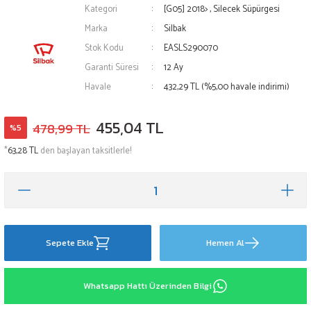
Kategori
[G05] 2018>
,
Silecek Süpürgesi
Marka
Silbak
Stok Kodu
EASLS290070
Garanti Süresi
12 Ay
Havale
432,29 TL (%5,00 havale indirimi)
455,04 TL
478,99 TL
%5
*
63,28 TL
den başlayan taksitlerle!
Sepete Ekle
Hemen Al
Whatsapp Hattı Üzerinden Bilgi