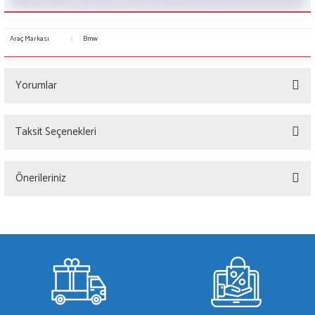
Araç Markası
:
Bmw
Yorumlar
Taksit Seçenekleri
Bu ürüne ilk yorumu siz yapın!
Önerileriniz
Yorum Yaz
Bu ürünün fiyat bilgisi, resim, ürün açıklamalarında ve diğer konularda yetersiz
gördüğünüz noktaları öneri formunu kullanarak tarafımıza iletebilirsiniz.
Görüş ve önerileriniz için teşekkür ederiz.
Ürün resmi kalitesiz, bozuk veya görüntülenemiyor.
Ürün açıklamasında eksik bilgiler bulunuyor.