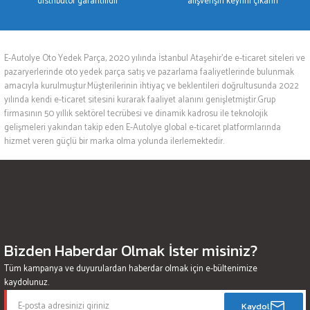
distribütör garantilidir
alışverişin keyfini çıkarın
E-Autolye Oto Yedek Parça, 2020 yılında İstanbul Ataşehir’de e-ticaret siteleri ve
pazaryerlerinde oto yedek parça satış ve pazarlama faaliyetlerinde bulunmak
amacıyla kurulmuştur.Müşterilerinin ihtiyaç ve beklentileri doğrultusunda 2022
yılında kendi e-ticaret sitesini kurarak faaliyet alanını genişletmiştir.Grup
firmasının 50 yıllık sektörel tecrübesi ve dinamik kadrosu ile teknolojik
gelişmeleri yakından takip eden E-Autolye global e-ticaret platformlarında
hizmet veren güçlü bir marka olma yolunda ilerlemektedir.
Bizden Haberdar Olmak İster misiniz?
Tüm kampanya ve duyurulardan haberdar olmak için e-bültenimize
kaydolunuz.
Kaydol