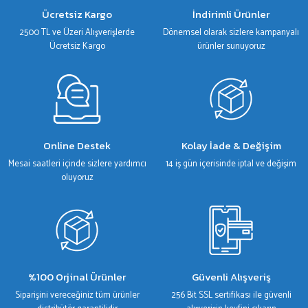
Ürün bilgilerinde hatalar bulunuyor.
Ücretsiz Kargo
İndirimli Ürünler
Ürün fiyatı diğer sitelerden daha pahalı.
2500 TL ve Üzeri Alışverişlerde
Dönemsel olarak sizlere kampanyalı
Bu ürüne benzer farklı alternatifler olmalı.
Ücretsiz Kargo
ürünler sunuyoruz
Gönder
Online Destek
Kolay İade & Değişim
Mesai saatleri içinde sizlere yardımcı
14 iş gün içerisinde iptal ve değişim
oluyoruz
%100 Orjinal Ürünler
Güvenli Alışveriş
Siparişini vereceğiniz tüm ürünler
256 Bit SSL sertifikası ile güvenli