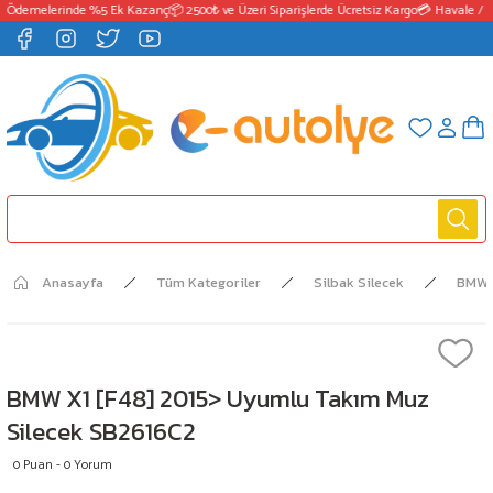
 Ödemelerinde %5 Ek Kazanç
📦 2500₺ ve Üzeri Siparişlerde Ücretsiz Kargo
💳 Havale / E
Anasayfa
Tüm Kategoriler
Silbak Silecek
BMW
BMW X1 [F48] 2015> Uyumlu Takım Muz
Silecek SB2616C2
0 Puan - 0 Yorum