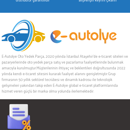
distribütör garantilidir
alışverişin keyfini çıkarın
E-Autolye Oto Yedek Parça, 2020 yılında İstanbul Ataşehir’de e-ticaret siteleri ve
pazaryerlerinde oto yedek parça satış ve pazarlama faaliyetlerinde bulunmak
amacıyla kurulmuştur.Müşterilerinin ihtiyaç ve beklentileri doğrultusunda 2022
yılında kendi e-ticaret sitesini kurarak faaliyet alanını genişletmiştir.Grup
firmasının 50 yıllık sektörel tecrübesi ve dinamik kadrosu ile teknolojik
gelişmeleri yakından takip eden E-Autolye global e-ticaret platformlarında
hizmet veren güçlü bir marka olma yolunda ilerlemektedir.