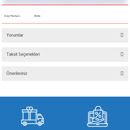
Araç Markası
:
Bmw
Yorumlar
Taksit Seçenekleri
Bu ürüne ilk yorumu siz yapın!
Önerileriniz
Yorum Yaz
Bu ürünün fiyat bilgisi, resim, ürün açıklamalarında ve diğer konularda yetersiz
gördüğünüz noktaları öneri formunu kullanarak tarafımıza iletebilirsiniz.
Görüş ve önerileriniz için teşekkür ederiz.
Ürün resmi kalitesiz, bozuk veya görüntülenemiyor.
Ürün açıklamasında eksik bilgiler bulunuyor.