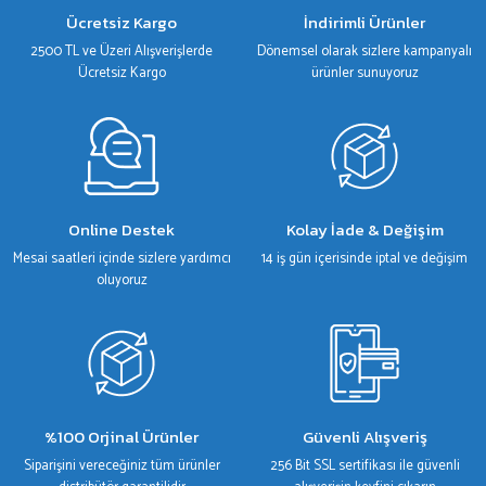
Ürün bilgilerinde hatalar bulunuyor.
Ücretsiz Kargo
İndirimli Ürünler
Ürün fiyatı diğer sitelerden daha pahalı.
2500 TL ve Üzeri Alışverişlerde
Dönemsel olarak sizlere kampanyalı
Bu ürüne benzer farklı alternatifler olmalı.
Ücretsiz Kargo
ürünler sunuyoruz
Gönder
Online Destek
Kolay İade & Değişim
Mesai saatleri içinde sizlere yardımcı
14 iş gün içerisinde iptal ve değişim
oluyoruz
%100 Orjinal Ürünler
Güvenli Alışveriş
Siparişini vereceğiniz tüm ürünler
256 Bit SSL sertifikası ile güvenli