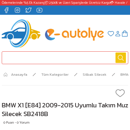
 Ödemelerinde %5 Ek Kazanç
📦 2500₺ ve Üzeri Siparişlerde Ücretsiz Kargo
💳 Havale / E
Anasayfa
Tüm Kategoriler
Silbak Silecek
BMW
BMW X1 [E84] 2009-2015 Uyumlu Takım Muz
Silecek SB2418B
0 Puan - 0 Yorum