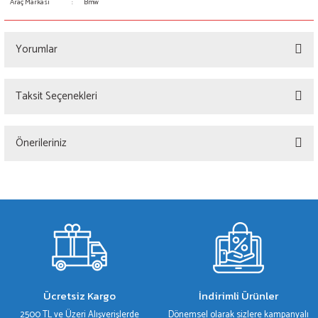
Araç Markası
:
Bmw
Yorumlar
Taksit Seçenekleri
Bu ürüne ilk yorumu siz yapın!
Önerileriniz
Yorum Yaz
Bu ürünün fiyat bilgisi, resim, ürün açıklamalarında ve diğer konularda yetersiz
gördüğünüz noktaları öneri formunu kullanarak tarafımıza iletebilirsiniz.
Görüş ve önerileriniz için teşekkür ederiz.
Ürün resmi kalitesiz, bozuk veya görüntülenemiyor.
Ürün açıklamasında eksik bilgiler bulunuyor.
Ürün bilgilerinde hatalar bulunuyor.
Ücretsiz Kargo
İndirimli Ürünler
Ürün fiyatı diğer sitelerden daha pahalı.
2500 TL ve Üzeri Alışverişlerde
Dönemsel olarak sizlere kampanyalı