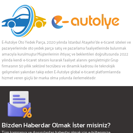
E-Autolye Oto Yedek Parça, 2020 yılında İstanbul Ataşehir’de e-ticaret siteleri ve
pazaryerlerinde oto yedek parça satış ve pazarlama faaliyetlerinde bulunmak
amacıyla kurulmuştur.Müşterilerinin ihtiyaç ve beklentileri doğrultusunda 2022
yılında kendi e-ticaret sitesini kurarak faaliyet alanını genişletmiştir.Grup
firmasının 50 yıllık sektörel tecrübesi ve dinamik kadrosu ile teknolojik
gelişmeleri yakından takip eden E-Autolye global e-ticaret platformlarında
hizmet veren güçlü bir marka olma yolunda ilerlemektedir.
Bizden Haberdar Olmak İster misiniz?
Tüm kampanya ve duyurulardan haberdar olmak için e-bültenimize