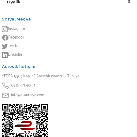
Üyelik
Sosyal Medya
Instagram
Facebook
Twitter
Linkedin
Adres & İletişim
YEDPA 139 İç Kapı: 1C Ataşehir İstanbul - Türkiye
0216 471 40 54
info@e-autolye.com