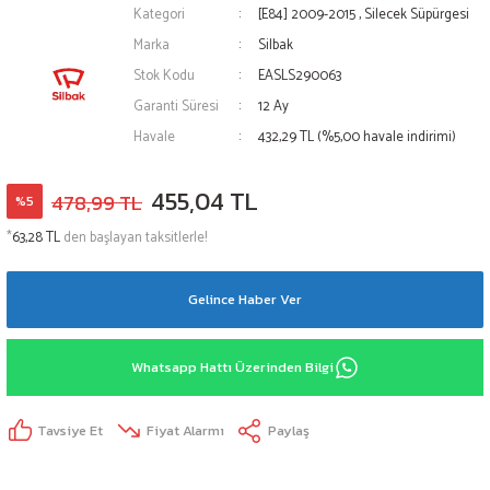
Kategori
[E84] 2009-2015
,
Silecek Süpürgesi
Marka
Silbak
Stok Kodu
EASLS290063
Garanti Süresi
12 Ay
Havale
432,29 TL (%5,00 havale indirimi)
455,04 TL
478,99 TL
%5
*
63,28 TL
den başlayan taksitlerle!
Gelince Haber Ver
Whatsapp Hattı Üzerinden Bilgi
Tavsiye Et
Fiyat Alarmı
Paylaş