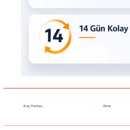
Araç Markası
:
Bmw