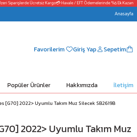
 Siparişlerde Ücretsiz Kargo
💳 Havale / EFT Ödemelerinde %5 Ek Kazanç
📦25
Anasayfa
Favorilerim
Giriş Yap
Sepetim
Popüler Ürünler
Hakkımızda
İletişim
es [G70] 2022> Uyumlu Takım Muz Silecek SB2619B
[G70] 2022> Uyumlu Takım Muz