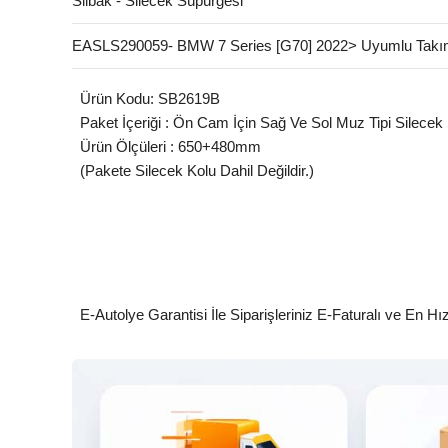
Silbak - Silecek Süpürgesi
EASLS290059- BMW 7 Series [G70] 2022> Uyumlu Takı
Ürün Kodu: SB2619B
Paket İçeriği : Ön Cam İçin Sağ Ve Sol Muz Tipi Silecek
Ürün Ölçüleri : 650+480mm
(Pakete Silecek Kolu Dahil Değildir.)
E-Autolye Garantisi İle Siparişleriniz E-Faturalı ve En Hı