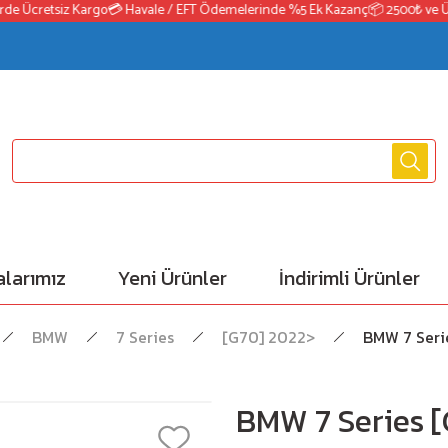
 Ücretsiz Kargo
💳 Havale / EFT Ödemelerinde %5 Ek Kazanç
📦 2500₺ ve Üzeri
larımız
Yeni Ürünler
İndirimli Ürünler
BMW
7 Series
[G70] 2022>
BMW 7 Seri
BMW 7 Series 