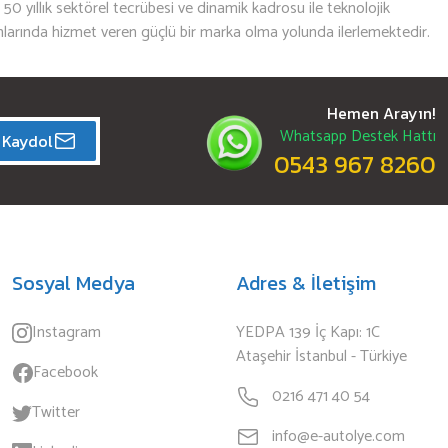
n 50 yıllık sektörel tecrübesi ve dinamik kadrosu ile teknolojik
mlarında hizmet veren güçlü bir marka olma yolunda ilerlemektedir.
Hemen Arayın!
Whatsapp Destek Hattı
Kaydol
0543 967 8260
Sosyal Medya
Adres & İletişim
Instagram
YEDPA 139 İç Kapı: 1C
Ataşehir İstanbul - Türkiye
Facebook
0216 471 40 54
Twitter
info@e-autolye.com