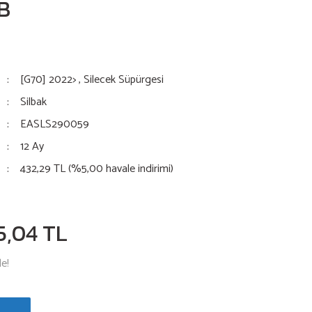
B
[G70] 2022>
,
Silecek Süpürgesi
Silbak
EASLS290059
12 Ay
432,29 TL (%5,00 havale indirimi)
5,04 TL
le!