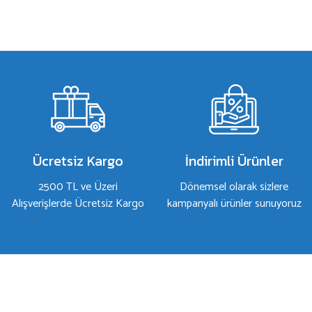
Bu ürünün fiyat bilgisi, resim, ürün açıklamalarında ve diğer konulard
Görüş ve önerileriniz için teşekkür ederiz.
Ürün resmi kalitesiz, bozuk veya görüntülenemiyor.
Ürün açıklamasında eksik bilgiler bulunuyor.
Ürün bilgilerinde hatalar bulunuyor.
Ürün fiyatı diğer sitelerden daha pahalı.
Bu ürüne benzer farklı alternatifler olmalı.
Ücretsiz Kargo
İndirimli Ürünler
2500 TL ve Üzeri
Dönemsel olarak sizlere
Alışverişlerde Ücretsiz Kargo
kampanyalı ürünler sunuyoruz