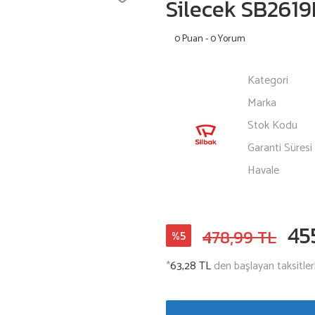
Silecek SB2619
0 Puan - 0 Yorum
Kategori
Marka
Stok Kodu
Garanti Süresi
Havale
45
478,99 TL
%5
*
63,28 TL
den başlayan taksitler