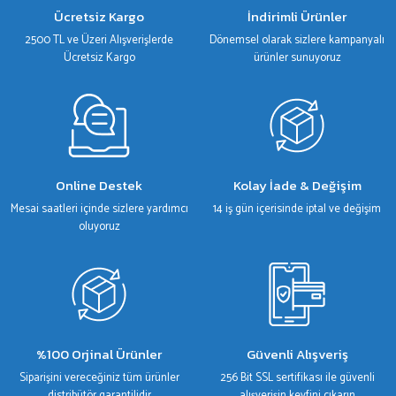
Ürün bilgilerinde hatalar bulunuyor.
Ücretsiz Kargo
İndirimli Ürünler
Ürün fiyatı diğer sitelerden daha pahalı.
2500 TL ve Üzeri Alışverişlerde
Dönemsel olarak sizlere kampanyalı
Bu ürüne benzer farklı alternatifler olmalı.
Ücretsiz Kargo
ürünler sunuyoruz
Gönder
Online Destek
Kolay İade & Değişim
Mesai saatleri içinde sizlere yardımcı
14 iş gün içerisinde iptal ve değişim
oluyoruz
%100 Orjinal Ürünler
Güvenli Alışveriş
Siparişini vereceğiniz tüm ürünler
256 Bit SSL sertifikası ile güvenli
distribütör garantilidir
alışverişin keyfini çıkarın