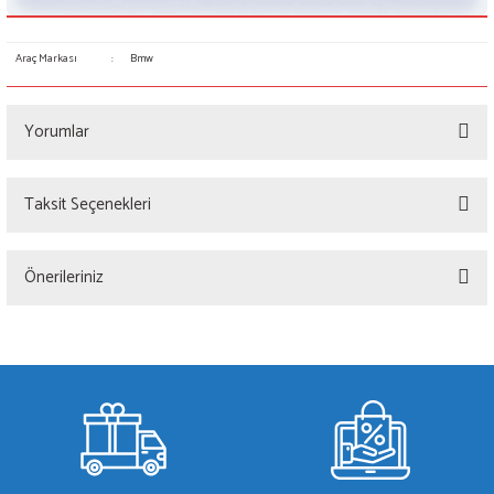
Araç Markası
:
Bmw
Yorumlar
Taksit Seçenekleri
Bu ürüne ilk yorumu siz yapın!
Önerileriniz
Yorum Yaz
Bu ürünün fiyat bilgisi, resim, ürün açıklamalarında ve diğer konularda yetersiz
gördüğünüz noktaları öneri formunu kullanarak tarafımıza iletebilirsiniz.
Görüş ve önerileriniz için teşekkür ederiz.
Ürün resmi kalitesiz, bozuk veya görüntülenemiyor.
Ürün açıklamasında eksik bilgiler bulunuyor.