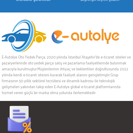
E-Autolye Oto Yedek Parça, 2020 yılında İstanbul Ataşehir’de e-ticaret siteleri ve
pazaryerlerinde oto yedek parça satış ve pazarlama faaliyetlerinde bulunmak
amacıyla kurulmuştur.Müşterilerinin ihtiyaç ve beklentileri doğrultusunda 2022
yılında kendi e-ticaret sitesini kurarak faaliyet alanını genişletmiştir.Grup
firmasının 50 yıllık sektörel tecrübesi ve dinamik kadrosu ile teknolojik
gelişmeleri yakından takip eden E-Autolye global e-ticaret platformlarında
hizmet veren güçlü bir marka olma yolunda ilerlemektedir.