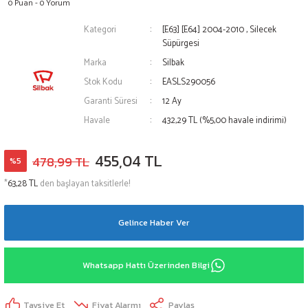
0 Puan - 0 Yorum
Kategori
[E63] [E64] 2004-2010
,
Silecek
Süpürgesi
Marka
Silbak
Stok Kodu
EASLS290056
Garanti Süresi
12 Ay
Havale
432,29 TL (%5,00 havale indirimi)
455,04 TL
478,99 TL
%5
*
63,28 TL
den başlayan taksitlerle!
Gelince Haber Ver
Whatsapp Hattı Üzerinden Bilgi
Tavsiye Et
Fiyat Alarmı
Paylaş