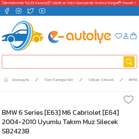
 Ödemelerinde %5 Ek Kazanç
📦 2500₺ ve Üzeri Siparişlerde Ücretsiz Kargo
💳 Havale / E
Anasayfa
Tüm Kategoriler
Silbak Silecek
BMW
BMW 6 Series [E63] M6 Cabriolet [E64]
2004-2010 Uyumlu Takım Muz Silecek
SB2423B