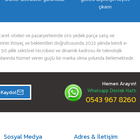
çıkarın
aret siteleri ve pazaryerlerinde oto yedek parça satış ve
nin ihtiyaç ve beklentileri doğrultusunda 2022 yılında kendi e-
n 50 yıllık sektörel tecrübesi ve dinamik kadrosu ile teknolojik
mlarında hizmet veren güçlü bir marka olma yolunda ilerlemektedir.
Hemen Arayın!
Whatsapp Destek Hattı
Kaydol
0543 967 8260
Sosyal Medya
Adres & İletişim