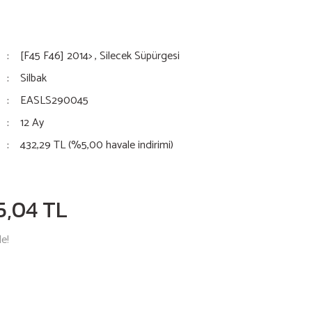
[F45 F46] 2014>
,
Silecek Süpürgesi
Silbak
EASLS290045
12 Ay
432,29 TL (%5,00 havale indirimi)
5,04 TL
le!