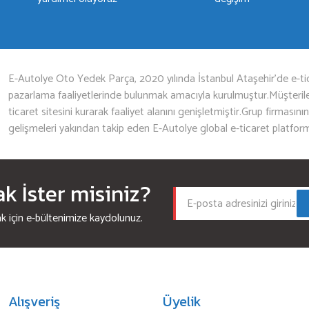
Gönder
E-Autolye Oto Yedek Parça, 2020 yılında İstanbul Ataşehir’de e-tic
pazarlama faaliyetlerinde bulunmak amacıyla kurulmuştur.Müşterileri
ticaret sitesini kurarak faaliyet alanını genişletmiştir.Grup firmasını
gelişmeleri yakından takip eden E-Autolye global e-ticaret platfor
 İster misiniz?
için e-bültenimize kaydolunuz.
Alışveriş
Üyelik