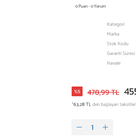
0 Puan - 0 Yorum
Kategori
Marka
Stok Kodu
Garanti Süresi
Havale
45
478,99 TL
%5
*
63,28 TL
den başlayan taksitler