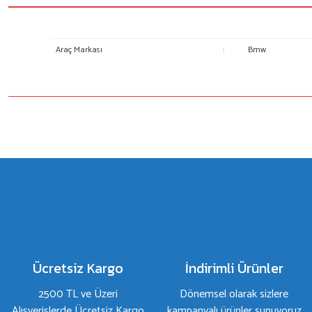
Araç Markası
:
Bmw
Bu ürünün fiyat bilgisi, resim, ürün açıklamalarında ve diğer konulard
Görüş ve önerileriniz için teşekkür ederiz.
Ürün resmi kalitesiz, bozuk veya görüntülenemiyor.
Ürün açıklamasında eksik bilgiler bulunuyor.
Ürün bilgilerinde hatalar bulunuyor.
Ürün fiyatı diğer sitelerden daha pahalı.
Bu ürüne benzer farklı alternatifler olmalı.
Ücretsiz Kargo
İndirimli Ürünler
2500 TL ve Üzeri
Dönemsel olarak sizlere
Alışverişlerde Ücretsiz Kargo
kampanyalı ürünler sunuyoruz