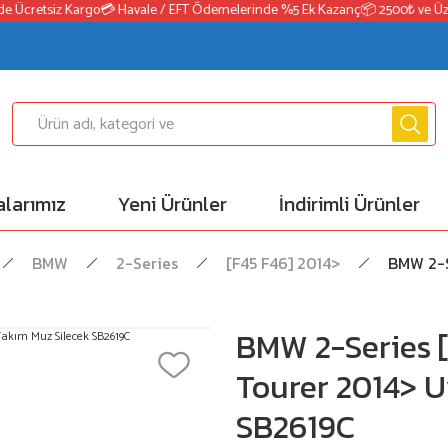
 Ücretsiz Kargo
💳 Havale / EFT Ödemelerinde %5 Ek Kazanç
📦 2500₺ ve Üzeri
larımız
Yeni Ürünler
İndirimli Ürünler
BMW
2-Series
[F45 F46] 2014>
BMW 2-S
BMW 2-Series [
Tourer 2014> 
SB2619C