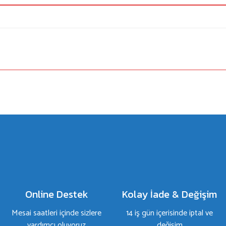
a yetersiz gördüğünüz noktaları öneri formunu kullanarak tarafımıza iletebilirsiniz.
Bu ürüne ilk yorumu siz yapın!
Yorum Yaz
Online Destek
Kolay İade & Değişim
Mesai saatleri içinde sizlere
14 iş gün içerisinde iptal ve
yardımcı oluyoruz
değişim