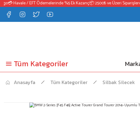
go
💳 Havale / EFT Ödemelerinde %5 Ek Kazanç
📦 2500₺ ve Üzeri Siparişlerde
Tüm Kategoriler
Marka
Anasayfa
Tüm Kategoriler
Silbak Silecek