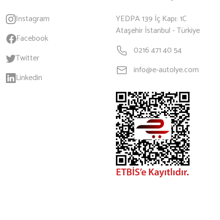
Instagram
YEDPA 139 İç Kapı: 1C
Ataşehir İstanbul - Türkiye
Facebook
0216 471 40 54
Twitter
info@e-autolye.com
Linkedin