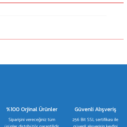
%100 Orjinal Ürünler
Güvenli Alışveriş
Siparişini vereceğiniz tüm
256 Bit SSL sertifikası ile
ürünler distribütör garantilidir
güvenli alışverişin keyfini