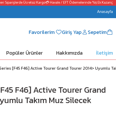
 Siparişlerde Ücretsiz Kargo
💳 Havale / EFT Ödemelerinde %5 Ek Kazanç
📦25
Anasayfa
Favorilerim
Giriş Yap
Sepetim
Popüler Ürünler
Hakkımızda
İletişim
eries [F45 F46] Active Tourer Grand Tourer 2014> Uyumlu T
F45 F46] Active Tourer Grand
Uyumlu Takım Muz Silecek