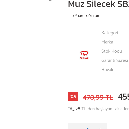
Muz Silecek S
0 Puan - 0 Yorum
Kategori
Marka
Stok Kodu
Garanti Süresi
Havale
45
478,99 TL
%5
*
63,28 TL
den başlayan taksitler