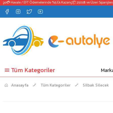
o
💳 Havale / EFT Ödemelerinde %5 Ek Kazanç
📦 2500₺ ve Üzeri Siparişlerde Ü
Tüm Kategoriler
Marka
Anasayfa
Tüm Kategoriler
Silbak Silecek