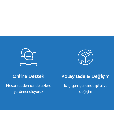
a yetersiz gördüğünüz noktaları öneri formunu kullanarak tarafımıza iletebilirsiniz.
Bu ürüne ilk yorumu siz yapın!
Yorum Yaz
Online Destek
Kolay İade & Değişim
Mesai saatleri içinde sizlere
14 iş gün içerisinde iptal ve
yardımcı oluyoruz
değişim
Gönder