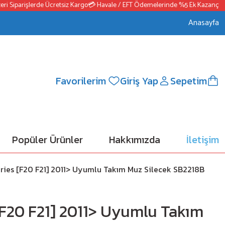
iparişlerde Ücretsiz Kargo
💳 Havale / EFT Ödemelerinde %5 Ek Kazanç
📦2500
Anasayfa
Favorilerim
Giriş Yap
Sepetim
Popüler Ürünler
Hakkımızda
İletişim
ries [F20 F21] 2011> Uyumlu Takım Muz Silecek SB2218B
F20 F21] 2011> Uyumlu Takım