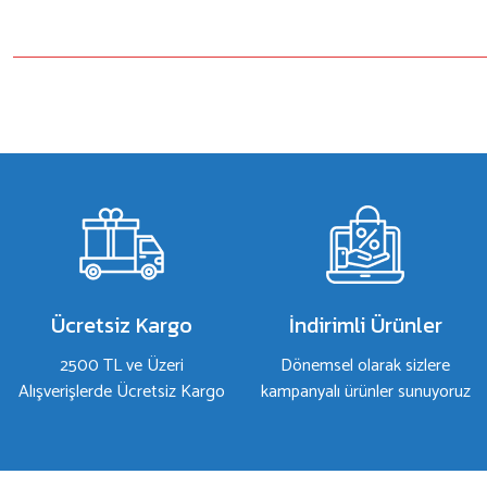
Bu ürünün fiyat bilgisi, resim, ürün açıklamalarında ve diğer konulard
Görüş ve önerileriniz için teşekkür ederiz.
Ürün resmi kalitesiz, bozuk veya görüntülenemiyor.
Ürün açıklamasında eksik bilgiler bulunuyor.
Ürün bilgilerinde hatalar bulunuyor.
Ürün fiyatı diğer sitelerden daha pahalı.
Bu ürüne benzer farklı alternatifler olmalı.
Ücretsiz Kargo
İndirimli Ürünler
2500 TL ve Üzeri
Dönemsel olarak sizlere
Alışverişlerde Ücretsiz Kargo
kampanyalı ürünler sunuyoruz