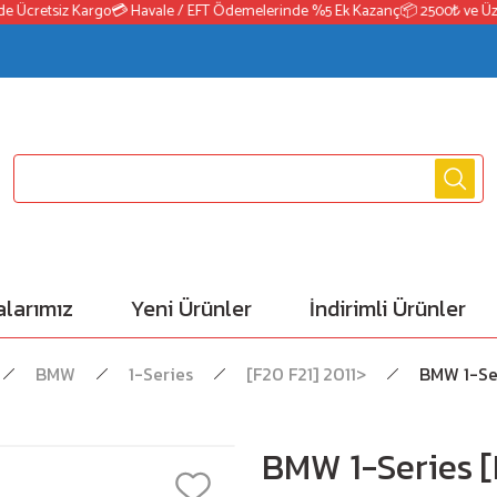
cretsiz Kargo
💳 Havale / EFT Ödemelerinde %5 Ek Kazanç
📦 2500₺ ve Üzeri S
larımız
Yeni Ürünler
İndirimli Ürünler
BMW
1-Series
[F20 F21] 2011>
BMW 1-Se
BMW 1-Series [