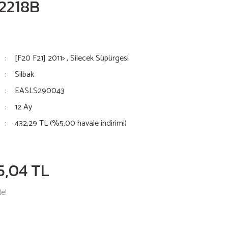
B2218B
[F20 F21] 2011>
,
Silecek Süpürgesi
Silbak
EASLS290043
12 Ay
432,29 TL (%5,00 havale indirimi)
5,04 TL
le!