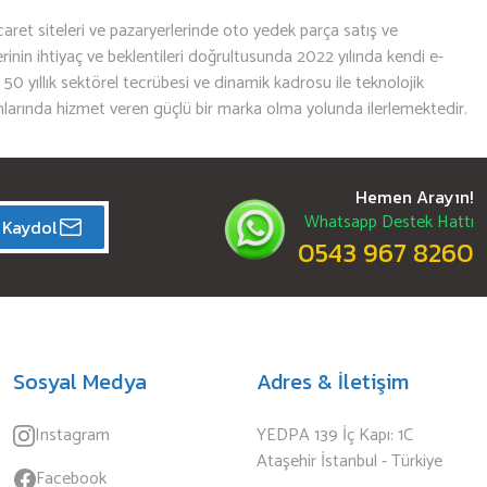
aret siteleri ve pazaryerlerinde oto yedek parça satış ve
nin ihtiyaç ve beklentileri doğrultusunda 2022 yılında kendi e-
n 50 yıllık sektörel tecrübesi ve dinamik kadrosu ile teknolojik
mlarında hizmet veren güçlü bir marka olma yolunda ilerlemektedir.
Hemen Arayın!
Whatsapp Destek Hattı
Kaydol
0543 967 8260
Sosyal Medya
Adres & İletişim
Instagram
YEDPA 139 İç Kapı: 1C
Ataşehir İstanbul - Türkiye
Facebook