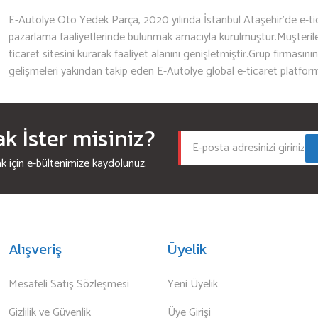
E-Autolye Oto Yedek Parça, 2020 yılında İstanbul Ataşehir’de e-tic
pazarlama faaliyetlerinde bulunmak amacıyla kurulmuştur.Müşterileri
ticaret sitesini kurarak faaliyet alanını genişletmiştir.Grup firmasını
gelişmeleri yakından takip eden E-Autolye global e-ticaret platfor
 İster misiniz?
için e-bültenimize kaydolunuz.
Alışveriş
Üyelik
Mesafeli Satış Sözleşmesi
Yeni Üyelik
Gizlilik ve Güvenlik
Üye Girişi