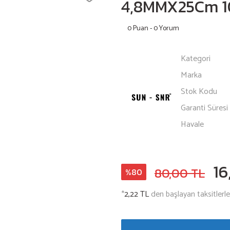
4,8MMX25Cm 1
0 Puan - 0 Yorum
Kategori
Marka
Stok Kodu
Garanti Süresi
Havale
16
80,00 TL
%80
*
2,22 TL
den başlayan taksitlerle