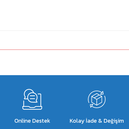
a yetersiz gördüğünüz noktaları öneri formunu kullanarak tarafımıza iletebilirsiniz.
Bu ürüne ilk yorumu siz yapın!
Yorum Yaz
Online Destek
Kolay İade & Değişim