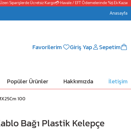
eri Siparişlerde Ücretsiz Kargo
💳 Havale / EFT Ödemelerinde %5 Ek Kazanç
📦
Anasayfa
Favorilerim
Giriş Yap
Sepetim
Popüler Ürünler
Hakkımızda
İletişim
8MMX25Cm 100
Kablo Bağı Plastik Kelepçe