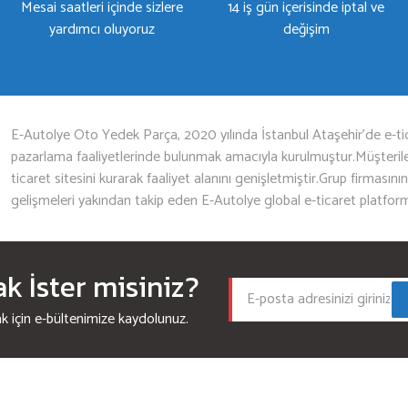
Mesai saatleri içinde sizlere
14 iş gün içerisinde iptal ve
yardımcı oluyoruz
değişim
Gönder
E-Autolye Oto Yedek Parça, 2020 yılında İstanbul Ataşehir’de e-tic
pazarlama faaliyetlerinde bulunmak amacıyla kurulmuştur.Müşterileri
ticaret sitesini kurarak faaliyet alanını genişletmiştir.Grup firmasını
gelişmeleri yakından takip eden E-Autolye global e-ticaret platfor
 İster misiniz?
için e-bültenimize kaydolunuz.