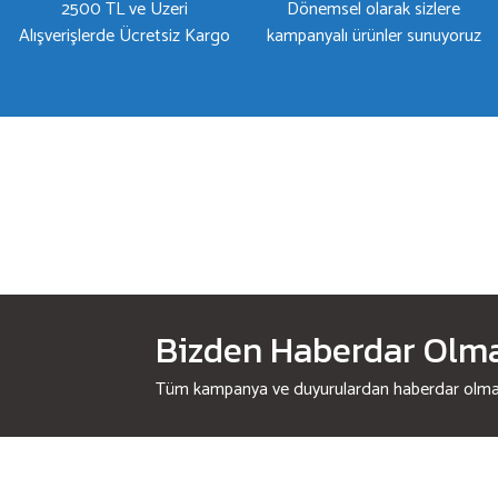
2500 TL ve Üzeri
Dönemsel olarak sizlere
Alışverişlerde Ücretsiz Kargo
kampanyalı ürünler sunuyoruz
Bizden Haberdar Olmak
Tüm kampanya ve duyurulardan haberdar olmak 