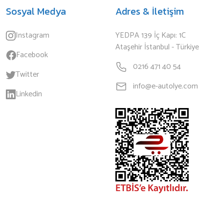
Sosyal Medya
Adres & İletişim
Instagram
YEDPA 139 İç Kapı: 1C
Ataşehir İstanbul - Türkiye
Facebook
0216 471 40 54
Twitter
info@e-autolye.com
Linkedin