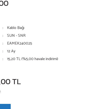
00
Kablo Bağı
SUN - SNR
EAMEK240025
12 Ay
15,20 TL (%5,00 havale indirimi)
,00 TL
!