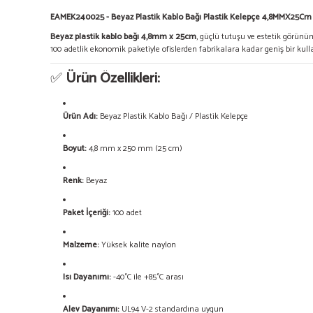
EAMEK240025 - Beyaz Plastik Kablo Bağı Plastik Kelepçe 4,8MMX25Cm
Beyaz plastik kablo bağı 4,8mm x 25cm
, güçlü tutuşu ve estetik görünü
100 adetlik ekonomik paketiyle ofislerden fabrikalara kadar geniş bir kul
✅
Ürün Özellikleri:
Ürün Adı:
Beyaz Plastik Kablo Bağı / Plastik Kelepçe
Boyut:
4,8 mm x 250 mm (25 cm)
Renk:
Beyaz
Paket İçeriği:
100 adet
Malzeme:
Yüksek kalite naylon
Isı Dayanımı:
-40°C ile +85°C arası
Alev Dayanımı:
UL94 V-2 standardına uygun