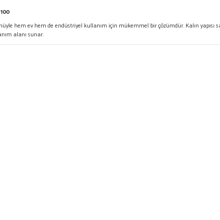
 100
müyle hem ev hem de endüstriyel kullanım için mükemmel bir çözümdür. Kalın yapısı saye
lanım alanı sunar.