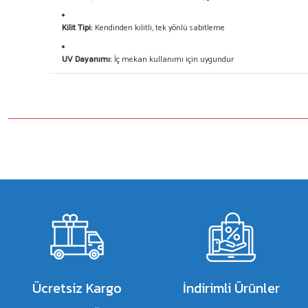
Kilit Tipi:
Kendinden kilitli, tek yönlü sabitleme
UV Dayanımı:
İç mekan kullanımı için uygundur
Bu ürünün fiyat bilgisi, resim, ürün açıklamalarında ve diğer konulard
Görüş ve önerileriniz için teşekkür ederiz.
Ürün resmi kalitesiz, bozuk veya görüntülenemiyor.
Ürün açıklamasında eksik bilgiler bulunuyor.
Ürün bilgilerinde hatalar bulunuyor.
Ürün fiyatı diğer sitelerden daha pahalı.
Bu ürüne benzer farklı alternatifler olmalı.
Ücretsiz Kargo
İndirimli Ürünler