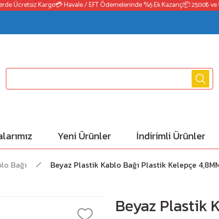
rde Ücretsiz Kargo
💳 Havale / EFT Ödemelerinde %5 Ek Kazanç
📦 2500₺ ve Üz
larımız
Yeni Ürünler
İndirimli Ürünler
lo Bağı
Beyaz Plastik Kablo Bağı Plastik Kelepçe 4,
Beyaz Plastik 