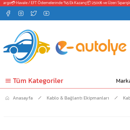
Kargo
💳 Havale / EFT Ödemelerinde %5 Ek Kazanç
📦 2500₺ ve Üzeri Siparişle
Tüm Kategoriler
Marka
Anasayfa
Kablo & Bağlantı Ekipmanları
Kab