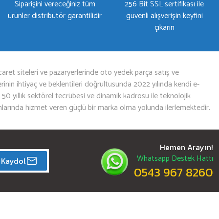
Siparişini vereceğiniz tüm
256 Bit SSL sertifikası ile
ürünler distribütör garantilidir
güvenli alışverişin keyfini
çıkarın
aret siteleri ve pazaryerlerinde oto yedek parça satış ve
nin ihtiyaç ve beklentileri doğrultusunda 2022 yılında kendi e-
n 50 yıllık sektörel tecrübesi ve dinamik kadrosu ile teknolojik
mlarında hizmet veren güçlü bir marka olma yolunda ilerlemektedir.
Hemen Arayın!
Whatsapp Destek Hattı
Kaydol
0543 967 8260