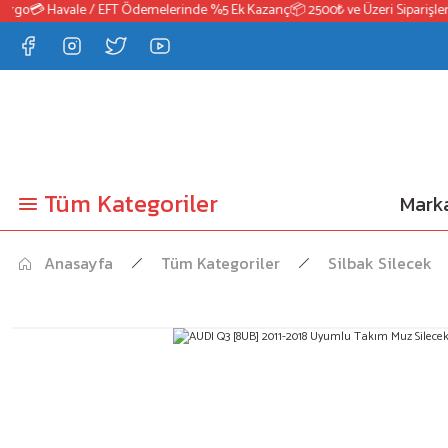
rgo
💳 Havale / EFT Ödemelerinde %5 Ek Kazanç
📦 2500₺ ve Üzeri Siparişlerd
Tüm Kategoriler
Marka
Anasayfa
Tüm Kategoriler
Silbak Silecek