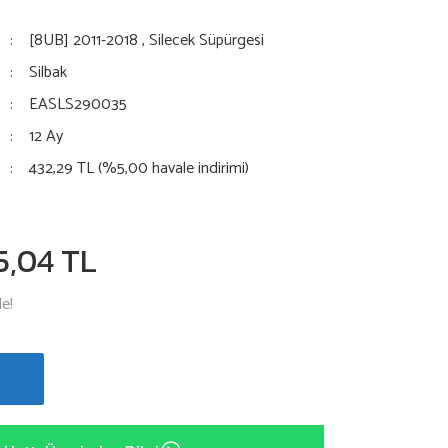
[8UB] 2011-2018
,
Silecek Süpürgesi
Silbak
EASLS290035
12 Ay
432,29 TL (%5,00 havale indirimi)
5,04 TL
le!