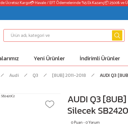
e Ücretsiz Kargo
💳 Havale / EFT Ödemelerinde %5 Ek Kazanç
📦 2500₺ ve Üzeri
larımız
Yeni Ürünler
İndirimli Ürünler
Audi
Q3
[8UB] 2011-2018
AUDI Q3 [8UB
AUDI Q3 [8UB]
Silecek SB242
0 Puan - 0 Yorum