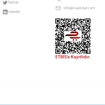
Twitter
info@e-autolye.com
Linkedin