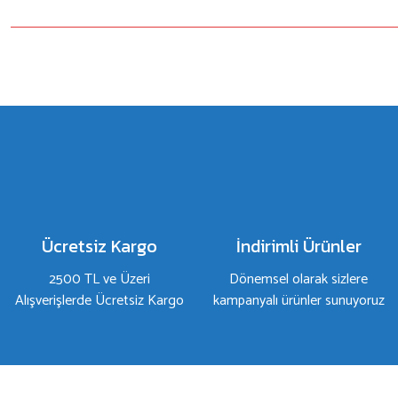
Bu ürünün fiyat bilgisi, resim, ürün açıklamalarında ve diğer konulard
Görüş ve önerileriniz için teşekkür ederiz.
Ürün resmi kalitesiz, bozuk veya görüntülenemiyor.
Ürün açıklamasında eksik bilgiler bulunuyor.
Ürün bilgilerinde hatalar bulunuyor.
Ürün fiyatı diğer sitelerden daha pahalı.
Bu ürüne benzer farklı alternatifler olmalı.
Ücretsiz Kargo
İndirimli Ürünler
2500 TL ve Üzeri
Dönemsel olarak sizlere
Alışverişlerde Ücretsiz Kargo
kampanyalı ürünler sunuyoruz