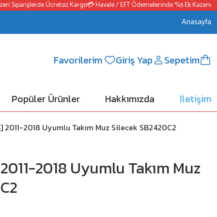
 Siparişlerde Ücretsiz Kargo
💳 Havale / EFT Ödemelerinde %5 Ek Kazanç
📦25
Anasayfa
Favorilerim
Giriş Yap
Sepetim
Popüler Ürünler
Hakkımızda
İletişim
] 2011-2018 Uyumlu Takım Muz Silecek SB2420C2
 2011-2018 Uyumlu Takım Muz
0C2