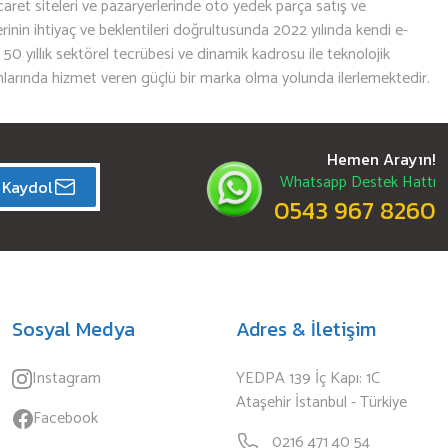
aret siteleri ve pazaryerlerinde oto yedek parça satış ve
nin ihtiyaç ve beklentileri doğrultusunda 2022 yılında kendi e-
n 50 yıllık sektörel tecrübesi ve dinamik kadrosu ile teknolojik
mlarında hizmet veren güçlü bir marka olma yolunda ilerlemektedir.
Hemen Arayın!
Whatsapp Destek Hattı
Kaydol
0543 967 8260
Sosyal Medya
Adres & İletişim
Instagram
YEDPA 139 İç Kapı: 1C
Ataşehir İstanbul - Türkiye
Facebook
0216 471 40 54