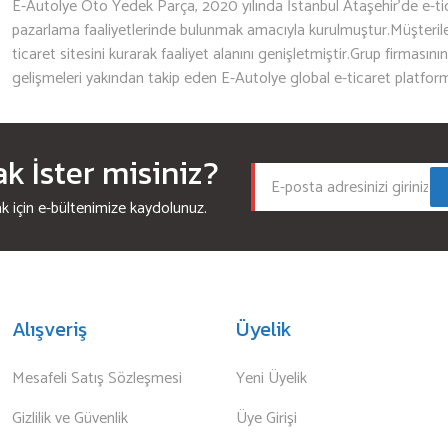
E-Autolye Oto Yedek Parça, 2020 yılında İstanbul Ataşehir’de e-tic
pazarlama faaliyetlerinde bulunmak amacıyla kurulmuştur.Müşterileri
ticaret sitesini kurarak faaliyet alanını genişletmiştir.Grup firmasını
gelişmeleri yakından takip eden E-Autolye global e-ticaret platfor
 İster misiniz?
için e-bültenimize kaydolunuz.
Alışveriş
Üyelik
Mesafeli Satış Sözleşmesi
Yeni Üyelik
Gizlilik ve Güvenlik
Üye Girişi