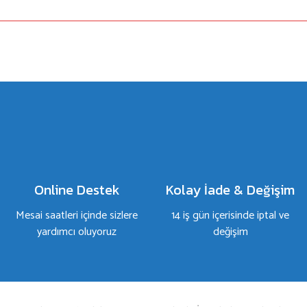
a yetersiz gördüğünüz noktaları öneri formunu kullanarak tarafımıza iletebilirsiniz.
Bu ürüne ilk yorumu siz yapın!
Yorum Yaz
Online Destek
Kolay İade & Değişim
Mesai saatleri içinde sizlere
14 iş gün içerisinde iptal ve
yardımcı oluyoruz
değişim
Gönder