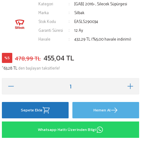
Kategori
[GAB] 2016>
,
Silecek Süpürgesi
Marka
Silbak
Stok Kodu
EASLS290034
Garanti Süresi
12 Ay
Havale
432,29 TL (%5,00 havale indirimi)
455,04 TL
478,99 TL
%5
*
63,28 TL
den başlayan taksitlerle!
Sepete Ekle
Hemen Al
Whatsapp Hattı Üzerinden Bilgi