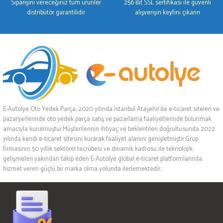
Siparişini vereceğiniz tüm ürünler
256 Bit SSL sertifikası ile güvenli
distribütör garantilidir
alışverişin keyfini çıkarın
E-Autolye Oto Yedek Parça, 2020 yılında İstanbul Ataşehir’de e-ticaret siteleri ve
pazaryerlerinde oto yedek parça satış ve pazarlama faaliyetlerinde bulunmak
amacıyla kurulmuştur.Müşterilerinin ihtiyaç ve beklentileri doğrultusunda 2022
yılında kendi e-ticaret sitesini kurarak faaliyet alanını genişletmiştir.Grup
firmasının 50 yıllık sektörel tecrübesi ve dinamik kadrosu ile teknolojik
gelişmeleri yakından takip eden E-Autolye global e-ticaret platformlarında
hizmet veren güçlü bir marka olma yolunda ilerlemektedir.