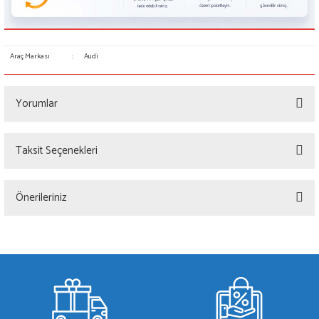
Araç Markası
:
Audi
Yorumlar
Taksit Seçenekleri
Bu ürüne ilk yorumu siz yapın!
Önerileriniz
Yorum Yaz
Bu ürünün fiyat bilgisi, resim, ürün açıklamalarında ve diğer konularda yetersiz
gördüğünüz noktaları öneri formunu kullanarak tarafımıza iletebilirsiniz.
Görüş ve önerileriniz için teşekkür ederiz.
Ürün resmi kalitesiz, bozuk veya görüntülenemiyor.