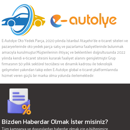
E-Autolye Oto Yedek Parça, 2020 yılında İstanbul Ataşehir’de e-ticaret siteleri ve
pazaryerlerinde oto yedek parça satış ve pazarlama faaliyetlerinde bulunmak
amacıyla kurulmuştur.Müşterilerinin ihtiyaç ve beklentileri doğrultusunda 2022
yılında kendi e-ticaret sitesini kurarak faaliyet alanını genişletmiştir.Grup
firmasının 50 yıllık sektörel tecrübesi ve dinamik kadrosu ile teknolojik
gelişmeleri yakından takip eden E-Autolye global e-ticaret platformlarında
hizmet veren güçlü bir marka olma yolunda ilerlemektedir.
Bizden Haberdar Olmak İster misiniz?
Tüm kampanya ve duyurulardan haberdar olmak için e-bültenimize