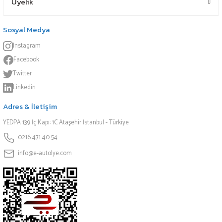
Üyelik
Sosyal Medya
Instagram
Facebook
Twitter
Linkedin
Adres & İletişim
YEDPA 139 İç Kapı: 1C Ataşehir İstanbul - Türkiye
0216 471 40 54
info@e-autolye.com