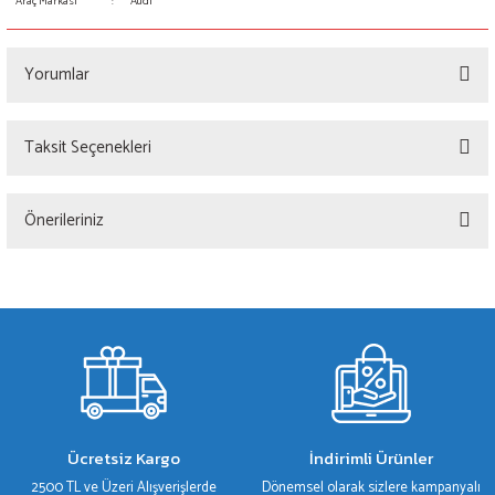
Araç Markası
:
Audi
Yorumlar
Taksit Seçenekleri
Bu ürüne ilk yorumu siz yapın!
Önerileriniz
Yorum Yaz
Bu ürünün fiyat bilgisi, resim, ürün açıklamalarında ve diğer konularda yetersiz
gördüğünüz noktaları öneri formunu kullanarak tarafımıza iletebilirsiniz.
Görüş ve önerileriniz için teşekkür ederiz.
Ürün resmi kalitesiz, bozuk veya görüntülenemiyor.
Ürün açıklamasında eksik bilgiler bulunuyor.
Ürün bilgilerinde hatalar bulunuyor.
Ücretsiz Kargo
İndirimli Ürünler
Ürün fiyatı diğer sitelerden daha pahalı.
2500 TL ve Üzeri Alışverişlerde
Dönemsel olarak sizlere kampanyalı