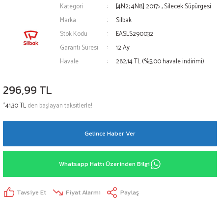
Kategori
[4N2; 4N8] 2017>
,
Silecek Süpürgesi
Marka
Silbak
Stok Kodu
EASLS290032
Garanti Süresi
12 Ay
Havale
282,14 TL (%5,00 havale indirimi)
296,99 TL
*
41,30 TL
den başlayan taksitlerle!
Gelince Haber Ver
Whatsapp Hattı Üzerinden Bilgi
Tavsiye Et
Fiyat Alarmı
Paylaş