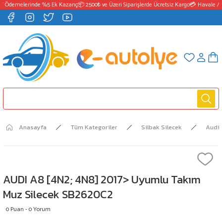
T Ödemelerinde %5 Ek Kazanç
📦 2500₺ ve Üzeri Siparişlerde Ücretsiz Kargo
💳 Havale / 
Anasayfa
Tüm Kategoriler
Silbak Silecek
Audi
AUDI A8 [4N2; 4N8] 2017> Uyumlu Takım
Muz Silecek SB2620C2
0 Puan - 0 Yorum