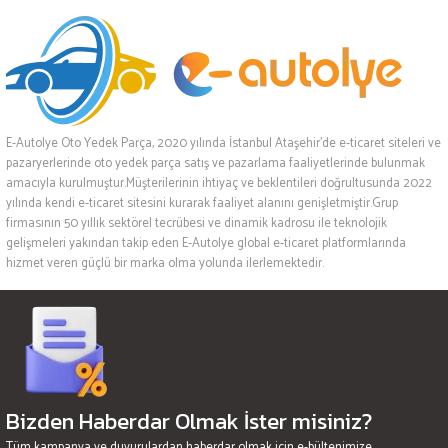
E-Autolye Oto Yedek Parça, 2020 yılında İstanbul Ataşehir’de e-ticaret siteleri ve
pazaryerlerinde oto yedek parça satış ve pazarlama faaliyetlerinde bulunmak
amacıyla kurulmuştur.Müşterilerinin ihtiyaç ve beklentileri doğrultusunda 2022
yılında kendi e-ticaret sitesini kurarak faaliyet alanını genişletmiştir.Grup
firmasının 50 yıllık sektörel tecrübesi ve dinamik kadrosu ile teknolojik
gelişmeleri yakından takip eden E-Autolye global e-ticaret platformlarında
hizmet veren güçlü bir marka olma yolunda ilerlemektedir.
Bizden Haberdar Olmak İster misiniz?
Tüm kampanya ve duyurulardan haberdar olmak için e-bültenimize