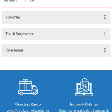
Araç Markası
:
Audi
Yorumlar
Taksit Seçenekleri
Bu ürüne ilk yorumu siz yapın!
Önerileriniz
Yorum Yaz
Bu ürünün fiyat bilgisi, resim, ürün açıklamalarında ve diğer konularda yetersiz
gördüğünüz noktaları öneri formunu kullanarak tarafımıza iletebilirsiniz.
Görüş ve önerileriniz için teşekkür ederiz.
Ürün resmi kalitesiz, bozuk veya görüntülenemiyor.
Ürün açıklamasında eksik bilgiler bulunuyor.
Ürün bilgilerinde hatalar bulunuyor.
Ücretsiz Kargo
İndirimli Ürünler
Ürün fiyatı diğer sitelerden daha pahalı.
2500 TL ve Üzeri Alışverişlerde
Dönemsel olarak sizlere kampanyalı