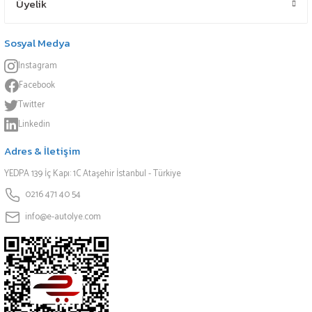
Üyelik
Sosyal Medya
Instagram
Facebook
Twitter
Linkedin
Adres & İletişim
YEDPA 139 İç Kapı: 1C Ataşehir İstanbul - Türkiye
0216 471 40 54
info@e-autolye.com