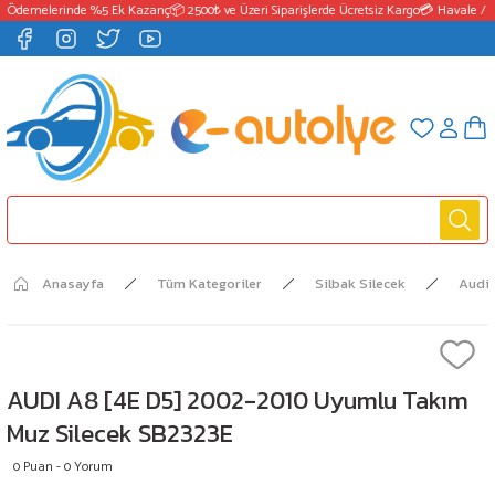
 Ödemelerinde %5 Ek Kazanç
📦 2500₺ ve Üzeri Siparişlerde Ücretsiz Kargo
💳 Havale / E
Anasayfa
Tüm Kategoriler
Silbak Silecek
Audi
AUDI A8 [4E D5] 2002-2010 Uyumlu Takım
Muz Silecek SB2323E
0 Puan - 0 Yorum