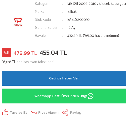
Kategori
[4E D5] 2002-2010
,
Silecek Süpürgesi
Marka
Silbak
Stok Kodu
EASLS290030
Garanti Süresi
12 Ay
Havale
432,29 TL (%5,00 havale indirimi)
455,04 TL
478,99 TL
%5
*
63,28 TL
den başlayan taksitlerle!
Gelince Haber Ver
Whatsapp Hattı Üzerinden Bilgi
Tavsiye Et
Fiyat Alarmı
Paylaş