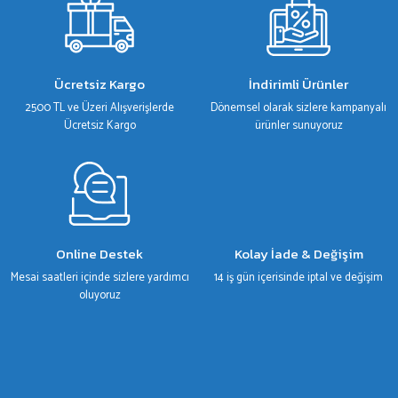
Ürün resmi kalitesiz, bozuk veya görüntülenemiyor.
Ürün açıklamasında eksik bilgiler bulunuyor.
Ürün bilgilerinde hatalar bulunuyor.
Ücretsiz Kargo
İndirimli Ürünler
Ürün fiyatı diğer sitelerden daha pahalı.
2500 TL ve Üzeri Alışverişlerde
Dönemsel olarak sizlere kampanyalı
Bu ürüne benzer farklı alternatifler olmalı.
Ücretsiz Kargo
ürünler sunuyoruz
Gönder
Online Destek
Kolay İade & Değişim
Mesai saatleri içinde sizlere yardımcı
14 iş gün içerisinde iptal ve değişim
oluyoruz