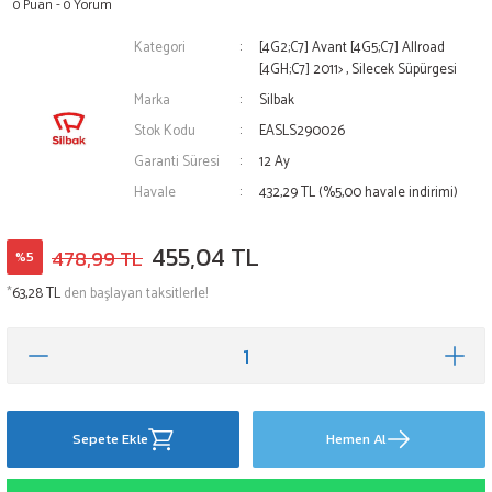
0 Puan - 0 Yorum
Kategori
[4G2;C7] Avant [4G5;C7] Allroad
[4GH;C7] 2011>
,
Silecek Süpürgesi
Marka
Silbak
Stok Kodu
EASLS290026
Garanti Süresi
12 Ay
Havale
432,29 TL (%5,00 havale indirimi)
455,04 TL
478,99 TL
%5
*
63,28 TL
den başlayan taksitlerle!
Sepete Ekle
Hemen Al