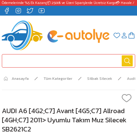
 Ödemelerinde %5 Ek Kazanç
📦 2500₺ ve Üzeri Siparişlerde Ücretsiz Kargo
💳 Havale / E
Anasayfa
Tüm Kategoriler
Silbak Silecek
Audi
AUDI A6 [4G2;C7] Avant [4G5;C7] Allroad
[4GH;C7] 2011> Uyumlu Takım Muz Silecek
SB2621C2