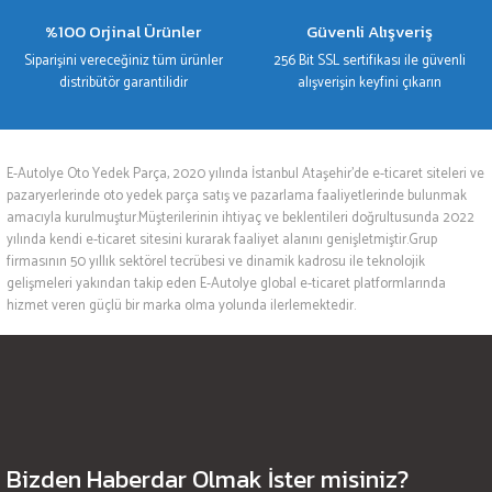
%100 Orjinal Ürünler
Güvenli Alışveriş
Siparişini vereceğiniz tüm ürünler
256 Bit SSL sertifikası ile güvenli
distribütör garantilidir
alışverişin keyfini çıkarın
E-Autolye Oto Yedek Parça, 2020 yılında İstanbul Ataşehir’de e-ticaret siteleri ve
pazaryerlerinde oto yedek parça satış ve pazarlama faaliyetlerinde bulunmak
amacıyla kurulmuştur.Müşterilerinin ihtiyaç ve beklentileri doğrultusunda 2022
yılında kendi e-ticaret sitesini kurarak faaliyet alanını genişletmiştir.Grup
firmasının 50 yıllık sektörel tecrübesi ve dinamik kadrosu ile teknolojik
gelişmeleri yakından takip eden E-Autolye global e-ticaret platformlarında
hizmet veren güçlü bir marka olma yolunda ilerlemektedir.
Bizden Haberdar Olmak İster misiniz?