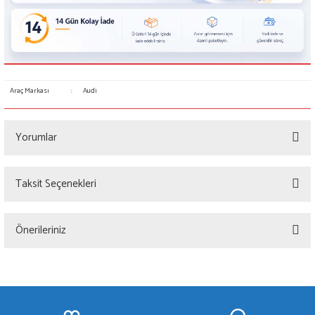
Araç Markası
:
Audi
Yorumlar
Taksit Seçenekleri
Bu ürüne ilk yorumu siz yapın!
Önerileriniz
Yorum Yaz
Bu ürünün fiyat bilgisi, resim, ürün açıklamalarında ve diğer konularda yetersiz
gördüğünüz noktaları öneri formunu kullanarak tarafımıza iletebilirsiniz.
Görüş ve önerileriniz için teşekkür ederiz.